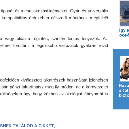
típusát és a csatlakozási igényeket. Gyári és univerzális
a kompatibilitás érdekében célszerű márkának megfelelő
Így 
óceá
ó vagy oldalsó rögzítés, szintén fontos tényezők. Az
met fordítani: a legolcsóbb változatok gyakran rövid
felelően kiválasztott alkatrészek használata jelentősen
Hasp
pán pénzt takaríthatsz meg ily módon, de a környezetet
a fö
iköltségeken úgy, hogy közben az ökológiai lábnyomát is
bizto
SNEK TALÁLOD A CIKKET,