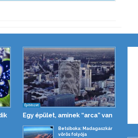
Építészet
dik
Egy épület, aminek “arca” van
Betsiboka: Madagaszkár
vörös folyója