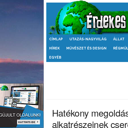
Érdekes
CÍMLAP
UTAZÁS-NAGYVILÁG
ÁLLAT
Világ
HÍREK
MŰVÉSZET ÉS DESIGN
RÉGMÚ
EGYÉB
Hatékony megoldás
alkatrészeinek cse