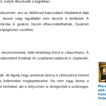
 melyik illeszkedik a legjobban.
ndszernek, ami az öblítéssel kapcsolatos feladatokat látja
lassan vagy egyáltalán nem távozik a tartályból. A
ciója is gyakori, hiszen elhasználódhatnak. Gyakran
csöpögéshez vezethet.
k beszerzésének, több lehetőség közül is választhatsz. A
választékot kínálnak és szaktanácsadással is segítenek,
ák, de figyelj, hogy pontosan beírva a cikkszámot keresd
i a kellemetlen meglepetéseket. Ha nem vagy biztos a
Múze
t kérheted, aki a helyszínen is elvégezheti a szükséges
akik 
has
fede