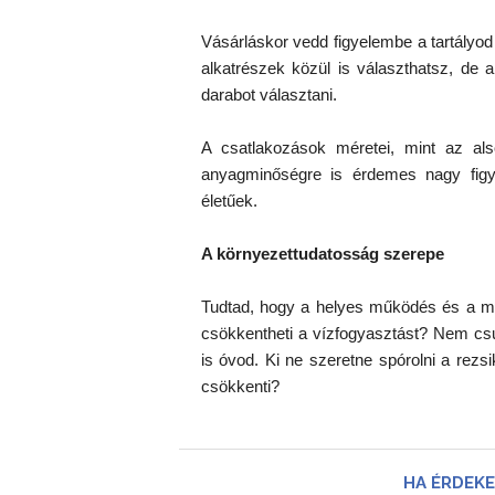
Vásárláskor vedd figyelembe a tartályod 
alkatrészek közül is választhatsz, de 
darabot választani.
A csatlakozások méretei, mint az als
anyagminőségre is érdemes nagy figyel
életűek.
A környezettudatosság szerepe
Tudtad, hogy a helyes működés és a meg
csökkentheti a vízfogyasztást? Nem csu
is óvod. Ki ne szeretne spórolni a rezs
csökkenti?
HA ÉRDEKE