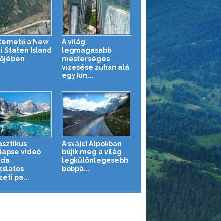
temető a New
A világ
i Staten Island
legmagasabb
tőjében
mesterséges
vízesése zuhan alá
egy kín...
asztikus
A svájci Alpokban
lapse videó
bújik meg a világ
ada
legkülönlegesebb
zslatos
bobpá...
eti pa...