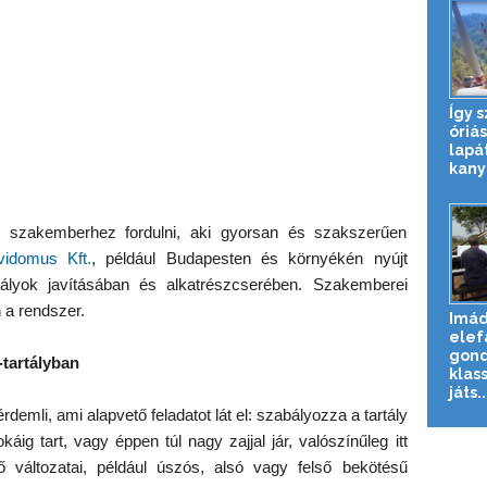
Így s
óriás
lapá
kany
 szakemberhez fordulni, aki gyorsan és szakszerűen
vidomus Kft.
, például Budapesten és környékén nyújt
rtályok javításában és alkatrészcserében. Szakemberei
n a rendszer.
Imád
elef
gond
tartályban
klas
játs..
emli, ami alapvető feladatot lát el: szabályozza a tartály
sokáig tart, vagy éppen túl nagy zajjal jár, valószínűleg itt
 változatai, például úszós, alsó vagy felső bekötésű