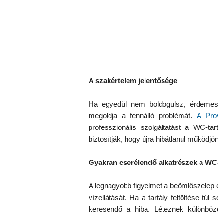
A szakértelem jelentősége
Ha egyedül nem boldogulsz, érdemes
megoldja a fennálló problémát.
A Pro
professzionális szolgáltatást a WC-ta
biztosítják, hogy újra hibátlanul működjö
Gyakran cserélendő alkatrészek a WC-
A legnagyobb figyelmet a beömlőszelep érd
vízellátását. Ha a tartály feltöltése túl 
keresendő a hiba. Léteznek különböző