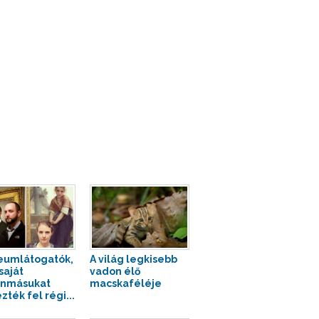
umlátogatók,
A világ legkisebb
saját
vadon élő
onmásukat
macskaféléje
zték fel régi...