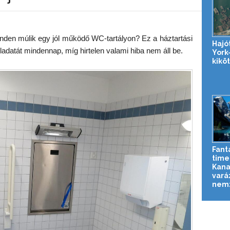
den múlik egy jól működő WC-tartályon? Ez a háztartási
Hajó
ladatát mindennap, míg hirtelen valami hiba nem áll be.
York-
kikö
Fant
time
Kan
vará
nemz