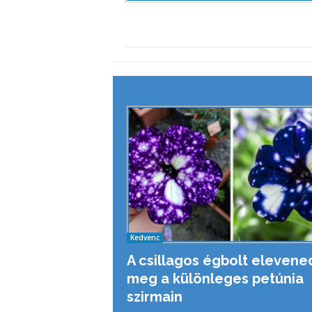
Kedvenc
A csillagos égbolt elevene
meg a különleges petúnia
szirmain