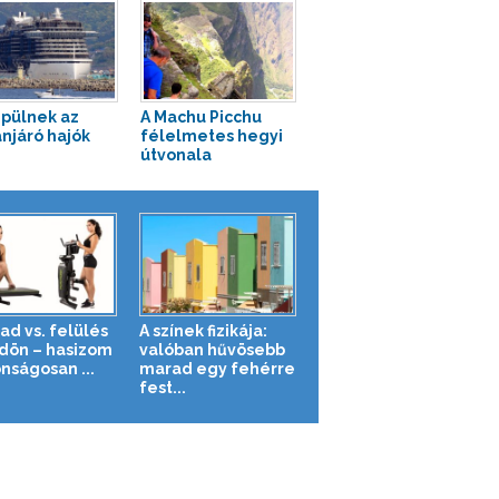
épülnek az
A Machu Picchu
njáró hajók
félelmetes hegyi
útvonala
ad vs. felülés
A színek fizikája:
ldön – hasizom
valóban hűvösebb
nságosan ...
marad egy fehérre
fest...