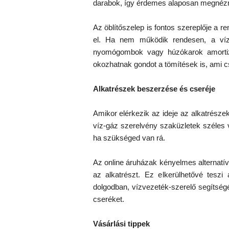
darabok, így érdemes alaposan megnézni,
Az öblítőszelep is fontos szereplője a re
el. Ha nem működik rendesen, a víz 
nyomógombok vagy húzókarok amortizá
okozhatnak gondot a tömítések is, ami 
Alkatrészek beszerzése és cseréje
Amikor elérkezik az ideje az alkatrésze
víz-gáz szerelvény szaküzletek széles 
ha szükséged van rá.
Az online áruházak kényelmes alternatív
az alkatrészt. Ez elkerülhetővé tesz
dolgodban, vízvezeték-szerelő segítségé
cseréket.
Vásárlási tippek