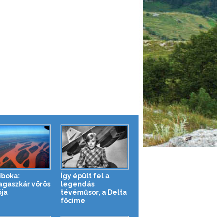
iboka:
Így épült fel a
gaszkár vörös
legendás
ója
tévéműsor, a Delta
főcíme