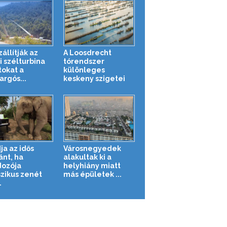
zállítják az
A Loosdrecht
i szélturbina
tórendszer
tokat a
különleges
argós...
keskeny szigetei
ja az idős
Városnegyedek
ánt, ha
alakultak ki a
ozója
helyhiány miatt
szikus zenét
más épületek ...
.