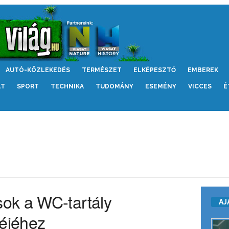
AUTÓ-KÖZLEKEDÉS
TERMÉSZET
ELKÉPESZTŐ
EMBEREK
LT
SPORT
TECHNIKA
TUDOMÁNY
ESEMÉNY
VICCES
É
ok a WC-tartály
AJ
réjéhez