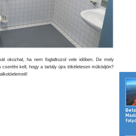
át okozhat, ha nem foglalkozol vele időben. De mely
cserélni kell, hogy a tartály újra tökéletesen működjön?
alkotóelemeit!
Bets
Mada
foly