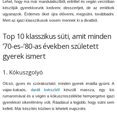
Lehet, hogy ma már mandulalisztből, eritrittel és vegán verzióban
készítjük gyerekkorunk kedvenc desszertjeit, de az emlékek
ugyanazok. Érdemes őket újra elővenni, megsütni, továbbadni.
Mert az igazi klasszikusok sosem mennek ki a divatból.
Top 10 klasszikus süti, amit minden
’70-es–’80-as években született
gyerek ismert
1. Kókuszgolyó
Olcsó, gyors és szórakoztató: minden gyerek imádta gyúrni. A
vajas-kakaós,
darált kekszből
készült massza, egy kis
rumaromával és a végén a kókuszreszelékbe hempergetve igazi
gyerekkori sikerélmény volt. Ráadásul a legjobb, hogy sütni sem
kellett. Már készítés közben is lehetett majszolni.