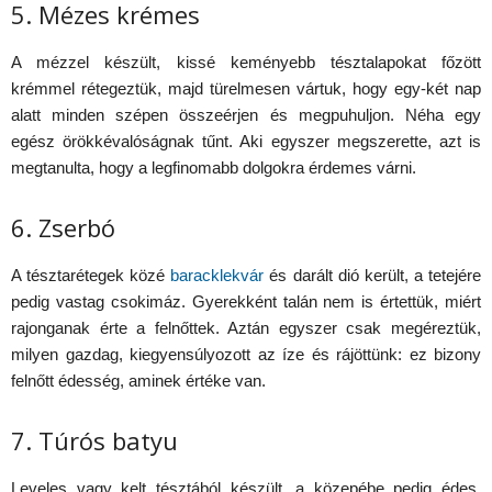
5. Mézes krémes
A mézzel készült, kissé keményebb tésztalapokat főzött
krémmel rétegeztük, majd türelmesen vártuk, hogy egy-két nap
alatt minden szépen összeérjen és megpuhuljon. Néha egy
egész örökkévalóságnak tűnt. Aki egyszer megszerette, azt is
megtanulta, hogy a legfinomabb dolgokra érdemes várni.
6. Zserbó
A tésztarétegek közé
baracklekvár
és darált dió került, a tetejére
pedig vastag csokimáz. Gyerekként talán nem is értettük, miért
rajonganak érte a felnőttek. Aztán egyszer csak megéreztük,
milyen gazdag, kiegyensúlyozott az íze és rájöttünk: ez bizony
felnőtt édesség, aminek értéke van.
7. Túrós batyu
Leveles vagy kelt tésztából készült, a közepébe pedig édes,