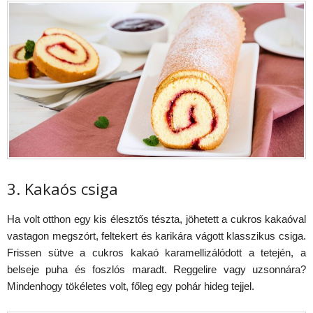
3. Kakaós csiga
Ha volt otthon egy kis élesztős tészta, jöhetett a cukros kakaóval
vastagon megszórt, feltekert és karikára vágott klasszikus csiga.
Frissen sütve a cukros kakaó karamellizálódott a tetején, a
belseje puha és foszlós maradt. Reggelire vagy uzsonnára?
Mindenhogy tökéletes volt, főleg egy pohár hideg tejjel.