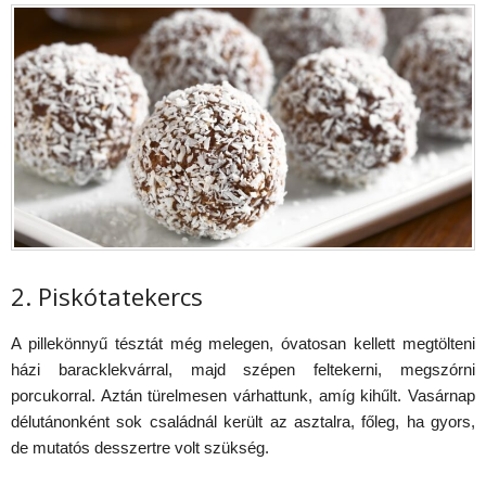
2. Piskótatekercs
A pillekönnyű tésztát még melegen, óvatosan kellett megtölteni
házi baracklekvárral, majd szépen feltekerni, megszórni
porcukorral. Aztán türelmesen várhattunk, amíg kihűlt. Vasárnap
délutánonként sok családnál került az asztalra, főleg, ha gyors,
de mutatós desszertre volt szükség.