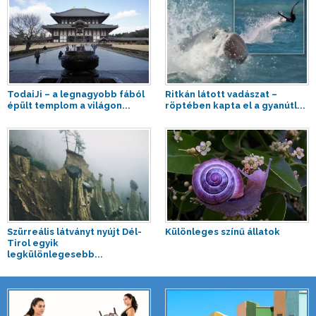
TodaiJi – a legnagyobb fából
Ritkán látott vadászat –
épült templom a világon...
röptében kapta el a gyanútl...
Szürreális látványt nyújt Dél-
Különleges színű állatok
Tirol egyik
legkülönlegesebb...