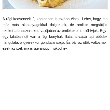
A régi kedvencek új köntösben is tovább élnek. Lehet, hogy ma
már más alapanyagokkal dolgozunk, de amikor megsütjük
ezeket a desszerteket, valójában az emlékeket is előhívjuk. Egy-
egy falatban ott van a régi konyhák illata, a vasárnapi ebédek
hangulata, a gyerekkor gondtalansága. És bár az idők változnak,
ezek az ízek ma is ugyanúgy működnek.