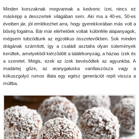
Minden korszaknak megvannak a kedvenc ízei, nincs ez
másképp a desszertek világában sem. Aki ma a 40-es, 50-es
éveiben jár, jól emlékezhet arra, hogy gyerekkorában más volt a
bőség fogalma. Bár már elérhetőek voltak különféle alapanyagok,
mégsem tobzódtunk az egzotikus összetevőkben. Sok minden
drágának számított, így a családi asztalra olyan sütemények
kerültek, amelyekből kiérződött a találékonyság, a házias ízek és
a szeretet. Mégis, ezek az ízek bevésődtek az agyunkba. A
madártej gőze, az aranygaluska vaníliaszósza vagy a
kókuszgolyó rumos illata egy egész generációt repít vissza a
múltba.