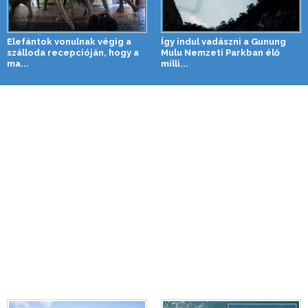
Elefántok vonulnak végig a
Így indul vadászni a Gunung
szálloda recepcióján, hogy a
Mulu Nemzeti Parkban élő
ma...
milli...