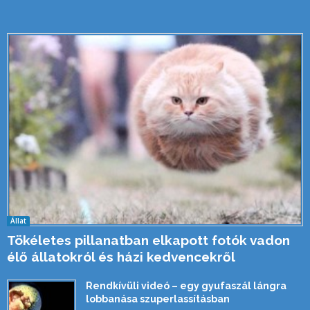
Állat
Tökéletes pillanatban elkapott fotók vadon
élő állatokról és házi kedvencekről
Rendkívüli videó – egy gyufaszál lángra
lobbanása szuperlassításban