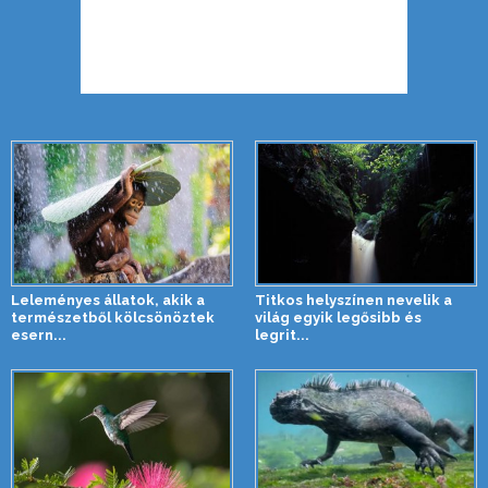
Leleményes állatok, akik a
Titkos helyszínen nevelik a
természetből kölcsönöztek
világ egyik legősibb és
esern...
legrit...