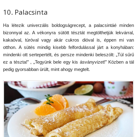
10. Palacsinta
Ha létezik univerzális boldogságrecept, a palacsintáé minden
bizonnyal az. A vékonyra sütött tésztát megtölthetjük lekvárral,
kakaóval, túróval vagy akár cukros dióval is, éppen mi van
otthon. A sütés mindig kisebb felfordulással járt a konyhában:
mindenki ott sertepertélt, és persze mindenki beleszólt: „Túl sűrű
ez a tészta!” , „Tegyünk bele egy kis ásványvizet!” Közben a tál
pedig gyorsabban ürült, mint ahogy megtelt.