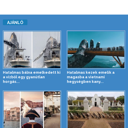
AJÁNLÓ
Hatalmas bálna emelkedett ki
Hatalmas kezek emelik a
a vízből egy gyanútlan
magasba a vietnami
horgás...
hegységben kany...