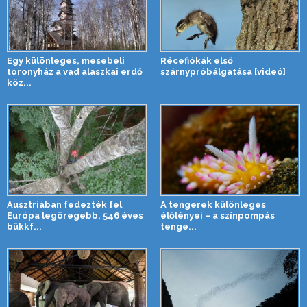
Egy különleges, mesebeli
Récefiókák első
toronyház a vad alaszkai erdő
szárnypróbálgatása [videó]
köz...
Ausztriában fedezték fel
A tengerek különleges
Európa legöregebb, 546 éves
élőlényei – a színpompás
bükkf...
tenge...