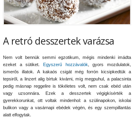
A retró desszertek varázsa
Nem volt bennük semmi egzotikum, mégis mindenki imádta
ezeket a sütiket.
Egyszerű hozzávalók
, gyors mozdulatok,
ismerős illatok. A kakaós csigát még forrón kicsipkedtük a
tepsiről, a linzert alig bírtuk kivárni, míg megpuhul, a palacsinta
pedig másnap reggelire is tökéletes volt, nem csak ebéd után
vagy uzsonnára. Ezek a desszertek végigkísérték a
gyerekkorunkat, ott voltak mindenhol: a szülinapokon, iskolai
bulikon vagy a vasárnapi ebédek végén, és egy szempillantás
alatt elfogytak.