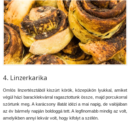
4. Linzerkarika
Omlós linzertésztából kiszúrt körök, közepükön lyukkal, amiket
végül házi baracklekvárral ragasztottunk össze, majd porcukorral
szórtunk meg. A karácsony illatát idézi a mai napig, de valójában
az év bármely napján boldoggá tett. A legfinomabb mindig az volt,
amelyikben annyi lekvár volt, hogy kifolyt a szélén.