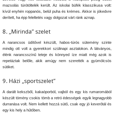
mazsolás túrótöltelék került. Az iskolai büfék klasszikusa volt:
kívül enyhén roppanós, belül puha és krémes. Akkor is jókedvre
derített, ha épp feleltetés vagy dolgozat várt ránk aznap.
8. „Mirinda” szelet
A narancsos üdítővel készült, habos-túrós sütemény szinte
mindig ott volt a gyerekkori szülinapi asztalokon. A látványos,
élénk narancsszínű teteje és könnyed íze miatt még azok is
repetáztak belőle, akik amúgy nem szerették a gyümölcsös
sütiket.
9. Házi „sportszelet”
A darált kekszből, kakaóporból, vajból és egy kis rumaromából
készült tömény csokis tömb a retró édességek egyik legnagyobb
durranása volt. Nem kellett hozzá sütő, csak egy jó keverőtál és
egy kis hely a hűtőben.