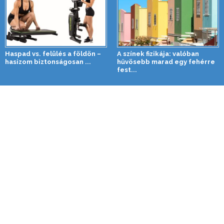
Haspad vs. felülés a földön –
A színek fizikája: valóban
hasizom biztonságosan ...
hűvösebb marad egy fehérre
fest...