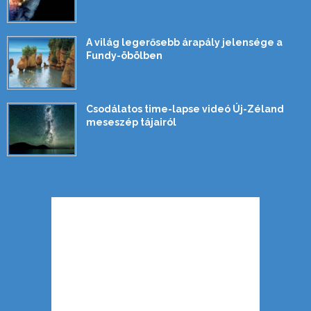
A világ legerősebb árapály jelensége a
Fundy-öbölben
Csodálatos time-lapse videó Új-Zéland
meseszép tájairól