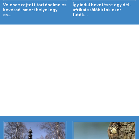
Velence rejtett történelme és
Így indul bevetésre egy dél-
kevéssé ismert helyei egy
afrikai szőlőbirtok ezer
cs...
futók...