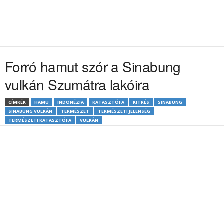
Forró hamut szór a Sinabung
vulkán Szumátra lakóira
CÍMKÉK
HAMU
INDONÉZIA
KATASZTÓFA
KITRÉS
SINABUNG
SINABUNG VULKÁN
TERMÉSZET
TERMÉSZETI JELENSÉG
TERMÉSZETI KATASZTÓFA
VULKÁN