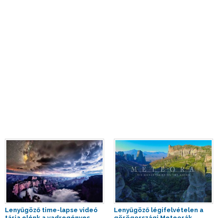
Lenyűgöző time-lapse videó
Lenyűgöző légifelvételen a
tárja elénk a vadregényes
görögországi Meteorák