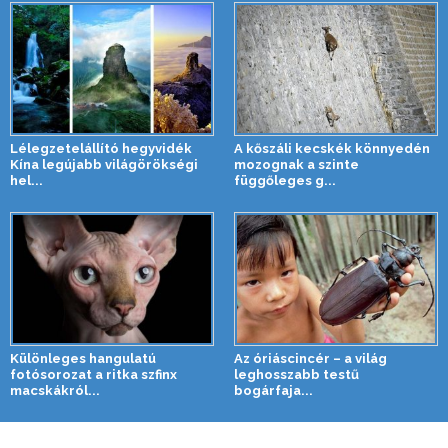
Lélegzetelállító hegyvidék
A kőszáli kecskék könnyedén
Kína legújabb világörökségi
mozognak a szinte
hel...
függőleges g...
Különleges hangulatú
Az óriáscincér – a világ
fotósorozat a ritka szfinx
leghosszabb testű
macskákról...
bogárfaja...