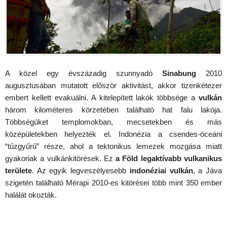
A közel egy évszázadig szunnyadó
Sinabung
2010
augusztusában mutatott először aktivitást, akkor tizenkétezer
embert kellett evakuálni. A kitelepített lakók többsége a
vulkán
három kilométeres körzetében található hat falu lakója.
Többségüket templomokban, mecsetekben és más
középületekben helyezték el. Indonézia a csendes-óceáni
“tűzgyűrű” része, ahol a tektonikus lemezek mozgása miatt
gyakoriak a vulkánkitörések. Ez
a Föld legaktívabb vulkanikus
területe
. Az egyik legveszélyesebb
indonéziai vulkán
, a Jáva
szigetén található Mérapi 2010-es kitörései több mint 350 ember
halálát okozták.