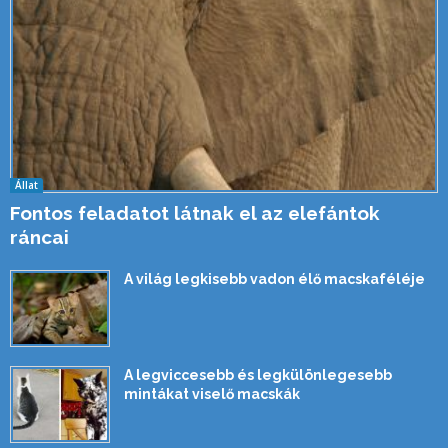
Állat
Fontos feladatot látnak el az elefántok
ráncai
A világ legkisebb vadon élő macskaféléje
A legviccesebb és legkülönlegesebb
mintákat viselő macskák