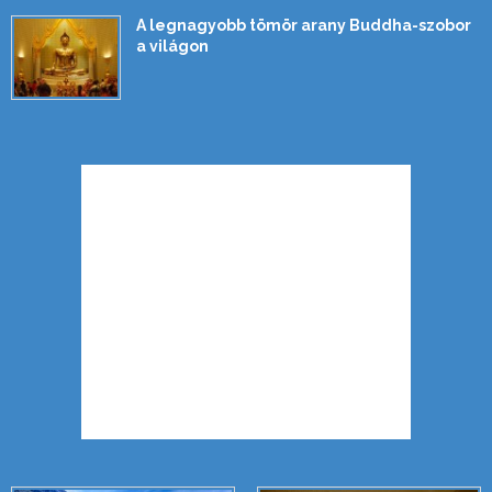
A legnagyobb tömör arany Buddha-szobor
a világon