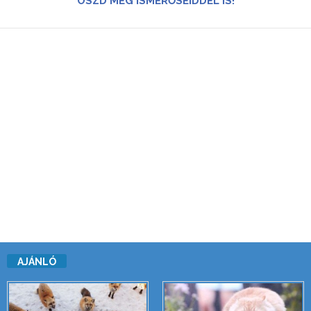
OSZD MEG ISMERŐSEIDDEL IS!
AJÁNLÓ