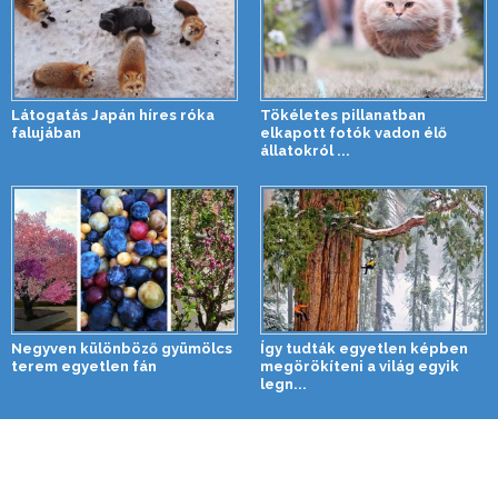
Látogatás Japán híres róka
Tökéletes pillanatban
falujában
elkapott fotók vadon élő
állatokról ...
Negyven különböző gyümölcs
Így tudták egyetlen képben
terem egyetlen fán
megörökíteni a világ egyik
legn...