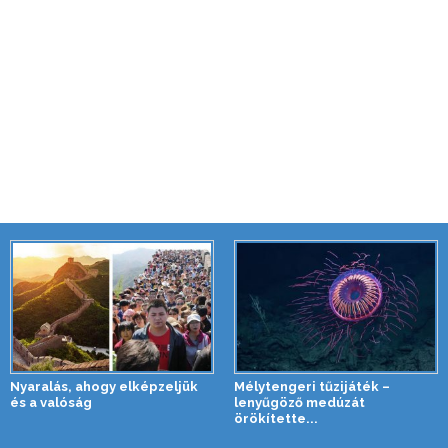
Nyaralás, ahogy elképzeljük
Mélytengeri tűzijáték –
és a valóság
lenyűgöző medúzát
örökítette...