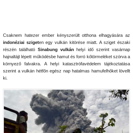
Csaknem hatezer ember kényszerült otthona elhagyására az
indonéziai sziget
en egy vulkán kitörése miatt. A sziget északi
részén található
Sinabung vulkán
helyi idő szerint vasárnap
hajnaltájt lépett működésbe hamut és forró kőtörmeléket szórva a
környező falvakra. A helyi katasztrófavédelem tájékoztatása
szerint a vulkán hétfőn egész nap hatalmas hamufelhőket lövellt
ki.