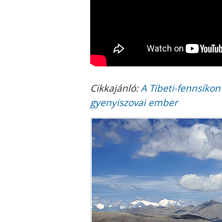
Cikkajánló:
A Tibeti-fennsíkon
gyenyiszovai ember