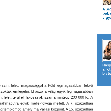
A le
baba
vigy
...
Hasp
a fö
bizto
szint feletti magassággal a Föld legmagasabban fekvő
is szoktak emlegetni. Lhásza a világ egyik legmagasabban
t felett terül el, lakosainak száma mintegy 200 000 fő. A
rahmaputra egyik mellékfolyója mellett. A 7. században
ang templomot, amely ma vallási központ. A 15. században