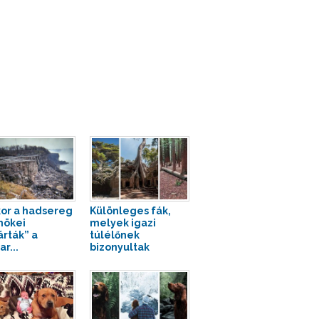
or a hadsereg
Különleges fák,
nökei
melyek igazi
árták” a
túlélőnek
r...
bizonyultak