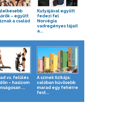
glelkesebb
Kutyájával együtt
őrök – együtt
fedezi fel
áznak a család
Norvégia
vadregényes tájait
a...
ad vs. felülés
A színek fizikája:
ldön – hasizom
valóban hűvösebb
nságosan ...
marad egy fehérre
fest...