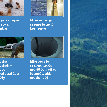
gatás Japán
Étterem egy
 róka
szemétégető
jában
kéményén
cska
Elképesztő
oskák –
szabadtüdős
yos
merülés a világ
válogatás a
legmélyebb
ly...
medencéj...