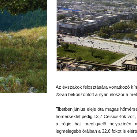
Az évszakok felosztására vonatkozó kínai
23-án beköszöntött a nyár, először a met
Tibetben június eleje óta magas hőmérsé
hőmérséklet pedig 13,7 Celsius-fok volt
a régió hat megfigyelő helyszínén 
legmelegebb óráiban a 32,6 fokot is elért