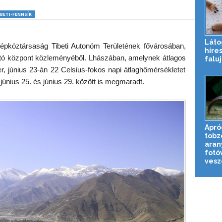
IBETI-FENNSÍK
Láto
Népköztársaság Tibeti Autonóm Területének fővárosában,
híres
tató központ közleményéből. Lhászában, amelynek átlagos
falu
r, június 23-án 22 Celsius-fokos napi átlaghőmérsékletet
június 25. és június 29. között is megmaradt.
Apró
tobz
aran
fotó
veszé