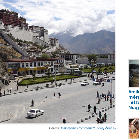
Amik
mér
“elz
Niaga
Forrás:
Wikimedia Commons
/
Ondřej Žváček