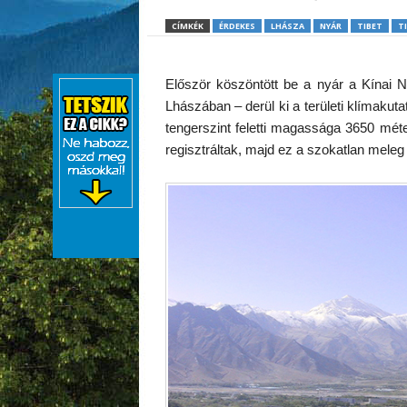
CÍMKÉK
ÉRDEKES
LHÁSZA
NYÁR
TIBET
T
Először köszöntött be a nyár a Kínai 
Lhászában – derül ki a területi klímaku
tengerszint feletti magassága 3650 méte
regisztráltak, majd ez a szokatlan meleg 