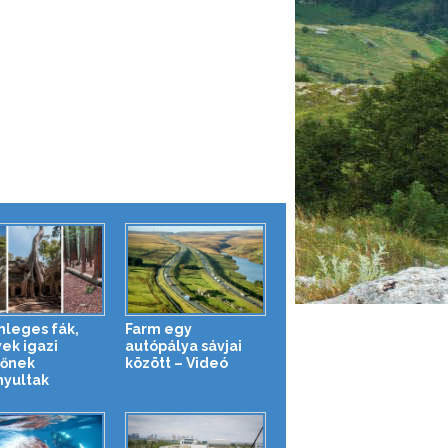
nleges fák,
Farm egy
ek igazi
autópálya sávjai
lőnek
között – Videó
nyultak