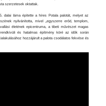
ista szerzetesek oktattak.
dalai láma építette a híres Potala palotát, melyet az
ének nyilvánította, mivel „egyszerre erőd, templom,
s vallási életének epicentruma, a tibeti művészet magas
 rendkívüli és hatalmas építmény köré az idők során
alakulásához hozzájárult a palota csodálatos fekvése és