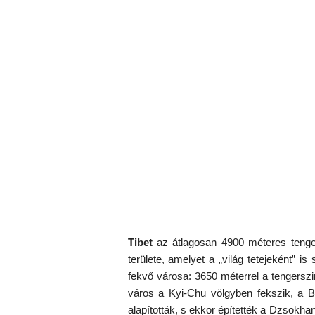
Tibet
az átlagosan 4900 méteres tenger
területe, amelyet a „világ tetejeként” 
fekvő városa: 3650 méterrel a tengerszin
város a Kyi-Chu völgyben fekszik, a B
alapították, s ekkor építették a Dzsokh