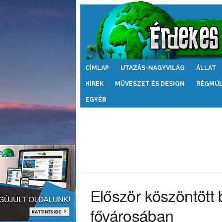
Érdekes
CÍMLAP
UTAZÁS-NAGYVILÁG
ÁLLAT
Világ
HÍREK
MŰVÉSZET ÉS DESIGN
RÉGMÚ
EGYÉB
Először köszöntött 
fővárosában