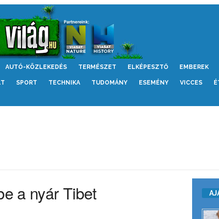
AUTÓ-KÖZLEKEDÉS
TERMÉSZET
ELKÉPESZTŐ
EMBEREK
LT
SPORT
TECHNIKA
TUDOMÁNY
ESEMÉNY
VICCES
É
be a nyár Tibet
AJ