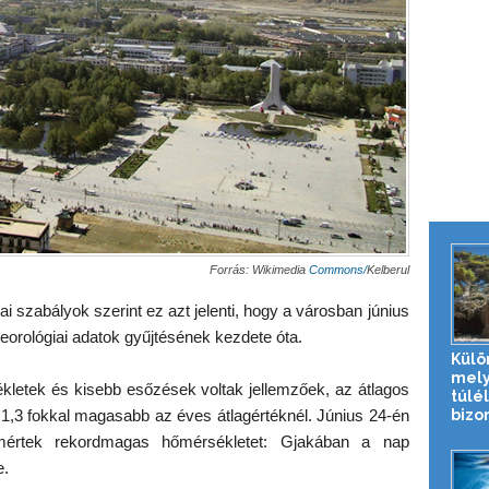
Forrás: Wikimedia
Commons/
Kelberul
 szabályok szerint ez azt jelenti, hogy a városban június
eorológiai adatok gyűjtésének kezdete óta.
Külö
mely
kletek és kisebb esőzések voltak jellemzőek, az átlagos
túlé
bizo
, 1,3 fokkal magasabb az éves átlagértéknél. Június 24-én
mértek rekordmagas hőmérsékletet: Gjakában a nap
e.