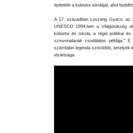
építették a kolostor iskoláját, ahol buddh
A 17. században Loszang Gyaco, az 5. 
UNESCO 1994-ben a Világörökség rész
kolostor és iskola, a régió politikai é
színvonalának csodálatos példája.” E
számtalan legenda szövődött, amelyek ki
elzártsága.