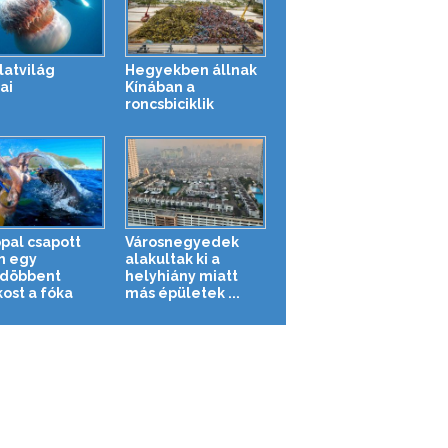
latvilág
Hegyekben állnak
ai
Kínában a
roncsbiciklik
ppal csapott
Városnegyedek
n egy
alakultak ki a
döbbent
helyhiány miatt
kost a fóka
más épületek ...