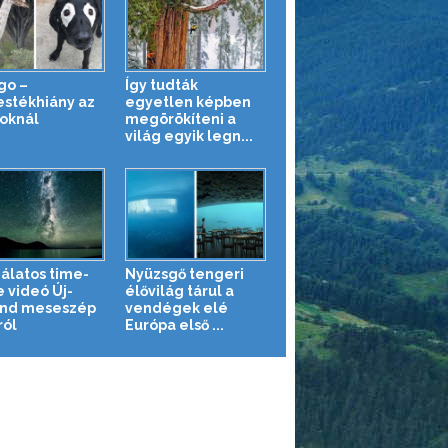
igo –
Így tudták
estékhiány az
egyetlen képben
toknál
megörökíteni a
világ egyik legn...
álatos time-
Nyüzsgő tengeri
e videó Új-
élővilág tárul a
nd meseszép
vendégek elé
ról
Európa első ...