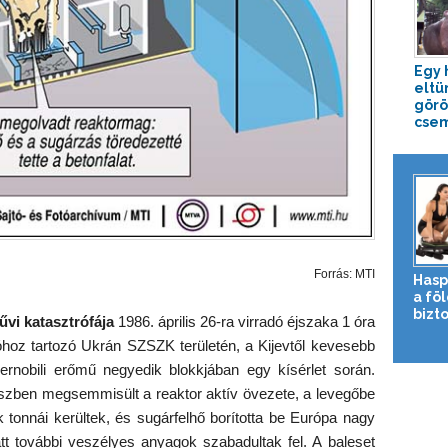
Egy 
eltü
görö
csem
Forrás: MTI
Hasp
a fö
bizto
vi katasztrófája
1986. április 26-ra virradó éjszaka 1 óra
óhoz tartozó Ukrán SZSZK területén, a Kijevtől kevesebb
ernobili erőmű negyedik blokkjában egy kísérlet során.
szben megsemmisült a reaktor aktív övezete, a levegőbe
 tonnái kerültek, és sugárfelhő borította be Európa nagy
tt további veszélyes anyagok szabadultak fel. A baleset