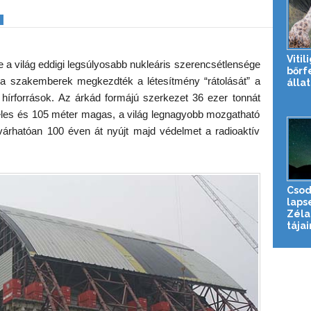
Vitil
 a világ eddigi legsúlyosabb nukleáris szerencsétlensége
bőrf
 a szakemberek megkezdték a létesítmény “rátolását” a
álla
n hírforrások. Az árkád formájú szerkezet 36 ezer tonnát
les és 105 méter magas, a világ legnagyobb mozgatható
s várhatóan 100 éven át nyújt majd védelmet a radioaktív
Csod
laps
Zéla
tájai