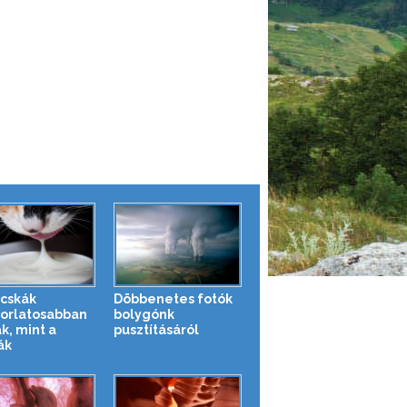
cskák
Döbbenetes fotók
orlatosabban
bolygónk
k, mint a
pusztításáról
ák