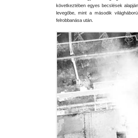
következtében egyes becslések alapjá
levegőbe, mint a második világhábor
felrobbanása után.