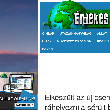
Érdekes
CÍMLAP
UTAZÁS-NAGYVILÁG
ÁLLAT
Világ
HÍREK
MŰVÉSZET ÉS DESIGN
RÉGMÚ
EGYÉB
Elkészült az új cser
ráhelyezni a sérült 