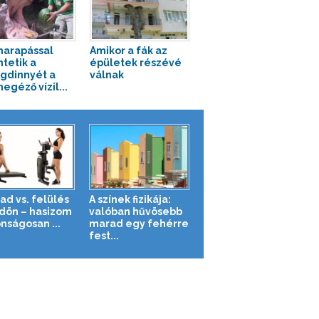
harapással
Amikor a fák az
ntetik a
épületek részévé
gdinnyét a
válnak
egéző vízil...
ad vs. felülés
A színek fizikája:
ldön – hasizom
valóban hűvösebb
nságosan ...
marad egy fehérre
fest...