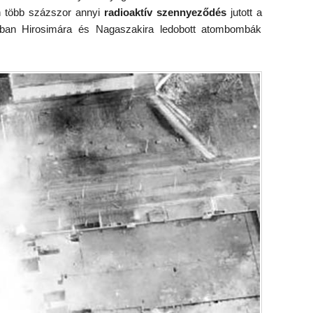
n több százszor annyi
radioaktív szennyeződés
jutott a
úban Hirosimára és Nagaszakira ledobott atombombák