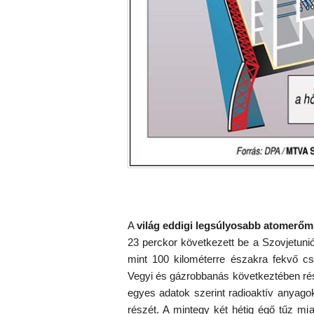
A
világ eddigi legsúlyosabb atomerőmű
23 perckor következett be a Szovjetuni
mint 100 kilométerre északra fekvő cs
Vegyi és gázrobbanás következtében ré
egyes adatok szerint radioaktív anyagok
részét. A mintegy két hétig égő tűz mia