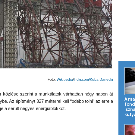
Fotó:
Wikipedia
/
flickr.com/Kuba Danecki
m közlése szerint a munkálatok várhatóan négy napon át
A ma
be. Az építményt 327 méterrel kell “odébb tolni” az erre a
fond
dje a sérült négyes energiablokkot.
iszna
kuty