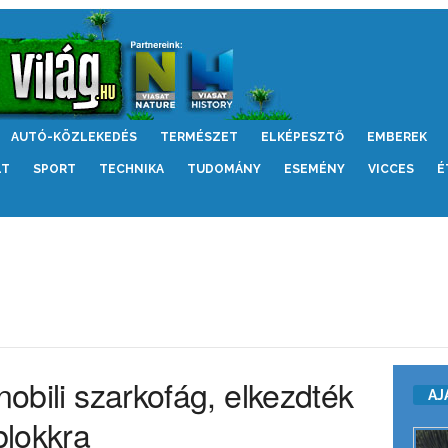
AUTÓ-KÖZLEKEDÉS
TERMÉSZET
ELKÉPESZTŐ
EMBEREK
LT
SPORT
TECHNIKA
TUDOMÁNY
ESEMÉNY
VICCES
É
nobili szarkofág, elkezdték
AJ
blokkra