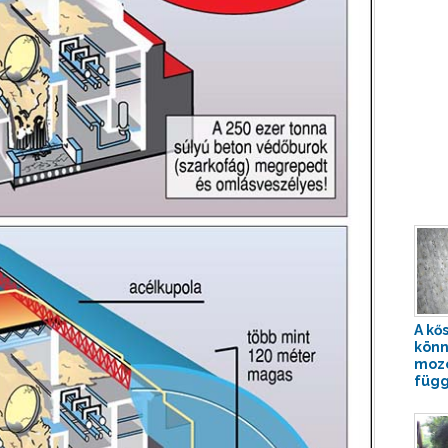
A kő
kön
mozo
függ