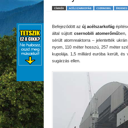
CÍMKÉK
ACÉLSZARKOFÁG
CSERNOBIL
ÉRDEKES
Befejeződött az
új acélszarkofág
építése
által sújtott
csernobili atomerőmű
ben,
sérült atomreaktorra – jelentették ukrá
nyom, 110 méter hosszú, 257 méter szé
kupolája. 1,5 milliárd euróba került, é
sugárzás ellen.