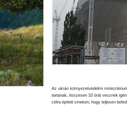
Az ukrán környezetvédelmi minisztériu
tartanak, összesen 33 órát vesznek igény
célra épített síneken, hogy teljesen befe