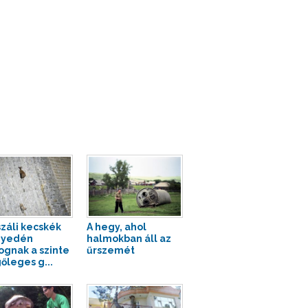
száli kecskék
A hegy, ahol
nyedén
halmokban áll az
gnak a szinte
űrszemét
őleges g...