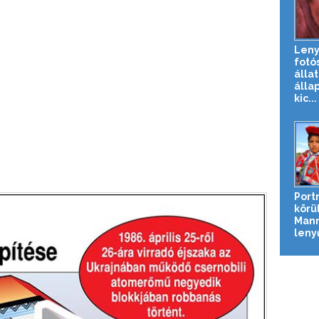
Len
fotó
álla
álla
kic...
Port
körül
Mann
leny