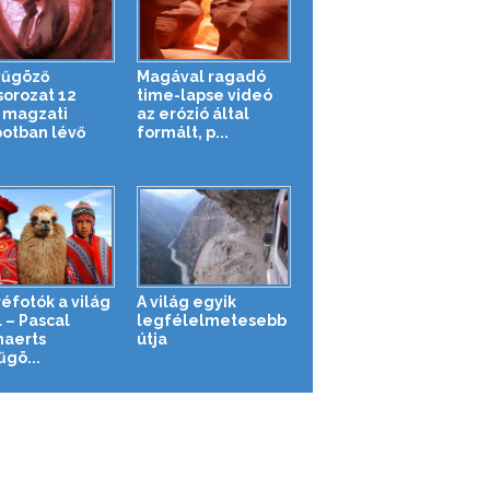
yűgöző
Magával ragadó
sorozat 12
time-lapse videó
t magzati
az erózió által
potban lévő
formált, p...
réfotók a világ
A világ egyik
 – Pascal
legfélelmetesebb
aerts
útja
űgö...