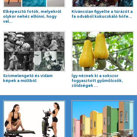
Elképesztő fotók, melyekről
Kíváncsian figyelte a túrázót a
olykor nehéz elhinni, hogy
fa odvából kukucskáló hófe...
val...
Szívmelengető és vidám
Így néznek ki a sokszor
képek a múltból
fogyasztott gyümölcsök,
zöldségek ...