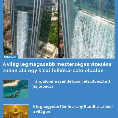
Építészet
A világ legmagasabb mesterséges vízesése
zuhan alá egy kínai felhőkarcoló oldalán
Tangalooma szándékosan elsüllyesztett
hajóroncsai
A legnagyobb tömör arany Buddha-szobor
a világon