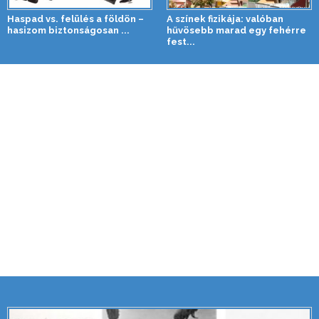
Haspad vs. felülés a földön –
A színek fizikája: valóban
hasizom biztonságosan ...
hűvösebb marad egy fehérre
fest...