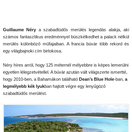
Guillaume Néry
a szabadtüdős merülés legendás alakja, aki
számos fantasztikus eredménnyel büszkélkedhet a palack nélkül
merülés különböző műfajaiban. A francia búvár több rekord és
egy világbajnoki cím birtokosa.
Néry híres arról, hogy 125 méternél mélyebbre is képes lemerülni
egyetlen lélegzetvétellel. A búvár azután vált világszerte ismertté,
hogy 2010-ben, a Bahamákon található
Dean’s Blue Hole
-ban,
a
legmélyebb kék lyuk
ban hajtott végre egy lenyűgöző
szabadtüdős merülést.