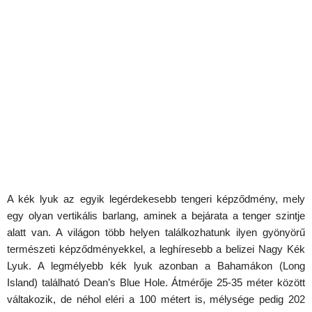
A kék lyuk az egyik legérdekesebb tengeri képződmény, mely
egy olyan vertikális barlang, aminek a bejárata a tenger szintje
alatt van. A világon több helyen találkozhatunk ilyen gyönyörű
természeti képződményekkel, a leghíresebb a belizei Nagy Kék
Lyuk. A legmélyebb kék lyuk azonban a Bahamákon (Long
Island) található Dean’s Blue Hole. Átmérője 25-35 méter között
váltakozik, de néhol eléri a 100 métert is, mélysége pedig 202