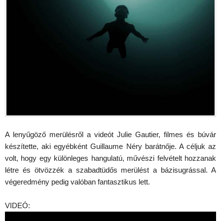
A lenyűgöző merülésről a videót Julie Gautier, filmes és búvár
készítette, aki egyébként Guillaume Néry barátnője. A céljuk az
volt, hogy egy különleges hangulatú, művészi felvételt hozzanak
létre és ötvözzék a szabadtüdős merülést a bázisugrással. A
végeredmény pedig valóban fantasztikus lett.
VIDEÓ: