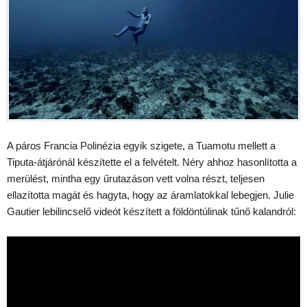
A páros Francia Polinézia egyik szigete, a Tuamotu mellett a
Tiputa-átjárónál készítette el a felvételt. Néry ahhoz hasonlította a
merülést, mintha egy űrutazáson vett volna részt, teljesen
ellazította magát és hagyta, hogy az áramlatokkal lebegjen. Julie
Gautier lebilincselő videót készített a földöntúlinak tűnő kalandról: