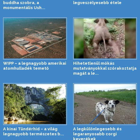
buddha szobra, a
legveszélyesebb étele
monumentális Ush...
WIPP – a legnagyobb amerikai
Hihetetlenül mókás
atomhulladék temető
mutatványokkal szórakoztatja
magát a le...
A kínai Tündérhíd – a világ
A legkülönlegesebb és
legnagyobb természetes b...
legaranyosabb corgi
keverékek