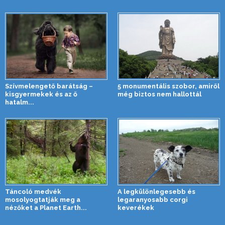
Szívmelengető barátság –
5 monumentális szobor, amiről
kisgyermekek és az ő
még biztos nem hallottál
hatalm...
Táncoló medvék
A legkülönlegesebb és
mosolyogtatják meg a
legaranyosabb corgi
nézőket a Planet Earth...
keverékek