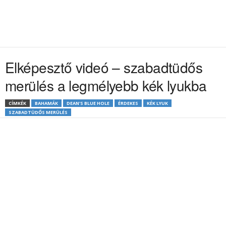
Elképesztő videó – szabadtüdős
merülés a legmélyebb kék lyukba
CÍMKÉK
BAHAMÁK
DEAN'S BLUE HOLE
ÉRDEKES
KÉK LYUK
SZABADTÜDŐS MERÜLÉS