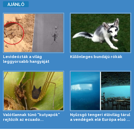
AJÁNLÓ
Levideózták a világ
Különleges bundájú rókák
leggyorsabb hangyáját
Valótlannak tűnő “kutyapók”
Nyüzsgő tengeri élővilág tárul
rejtőzik az ecuado...
a vendégek elé Európa első ...