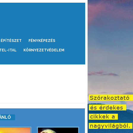
ÉPÍTÉSZET
FÉNYKÉPEZÉS
TEL-ITAL
KÖRNYEZETVÉDELEM
ÁNLÓ