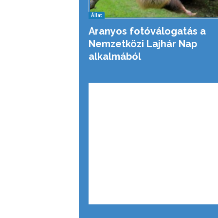
Állat
Aranyos fotóválogatás a
Nemzetközi Lajhár Nap
alkalmából