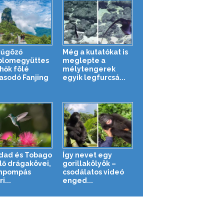
yűgöző
Még a kutatókat is
lomegyüttes
meglepte a
lhők fölé
mélytengerek
sodó Fanjing
egyik legfurcsá...
idad és Tobago
Így nevet egy
lő drágakövei,
gorillakölyök –
ínpompás
csodálatos videó
i...
enged...