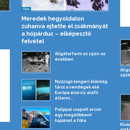
Állat
Meredek hegyoldalon
zuhanva ejtette el zsákmányát
a hópárduc – elképesztő
felvétel
Aligátorfarm az 1920-as
években
Alig
1920
Nyüzsgő tengeri élővilág
tárul a vendégek elé
Európa első víz alatti
étterm...
Polippal csapott arcon
egy megdöbbent
kajakost a fóka
Kívá
sorf