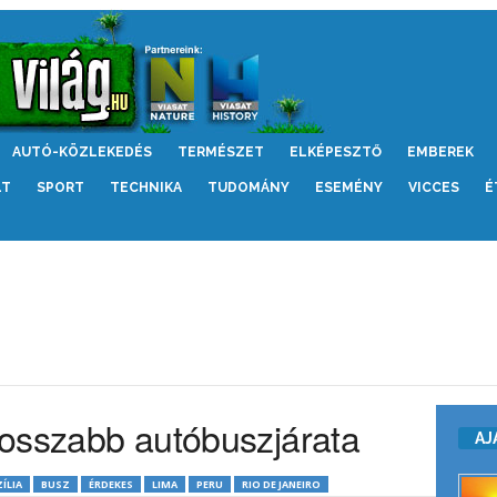
AUTÓ-KÖZLEKEDÉS
TERMÉSZET
ELKÉPESZTŐ
EMBEREK
LT
SPORT
TECHNIKA
TUDOMÁNY
ESEMÉNY
VICCES
É
ghosszabb autóbuszjárata
AJ
ÍLIA
BUSZ
ÉRDEKES
LIMA
PERU
RIO DE JANEIRO