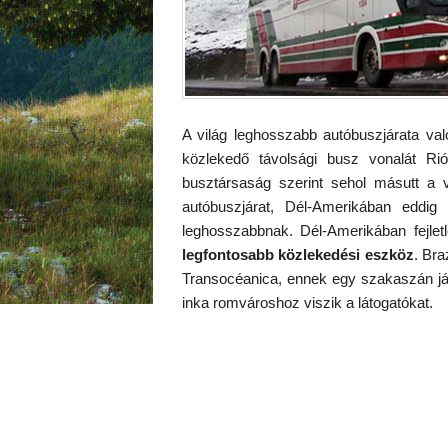
A világ leghosszabb autóbuszjárata val
közlekedő távolsági busz vonalát Rió
busztársaság szerint sehol másutt a v
autóbuszjárat, Dél-Amerikában eddi
leghosszabbnak. Dél-Amerikában fejlet
legfontosabb közlekedési eszköz
. Bra
Transocéanica, ennek egy szakaszán já
inka romvároshoz viszik a látogatókat.