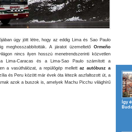
ójában úgy jött létre, hogy az eddig Lima és Sao Paulo
ig meghosszabbították. A járatot üzemeltető
Ormeño
ilágon nincs ilyen hosszú menetrendszerinti közvetlen
g a Lima-Caracas és a Lima-Sao Paulo számított a
len a vasúthálózat, a repülőgép mellett
az autóbusz a
zília és Peru között már évek óta létezik aszfaltozott út, a
rnak azok a buszok is, amelyek Machu Picchu világhírű
Így 
Buda