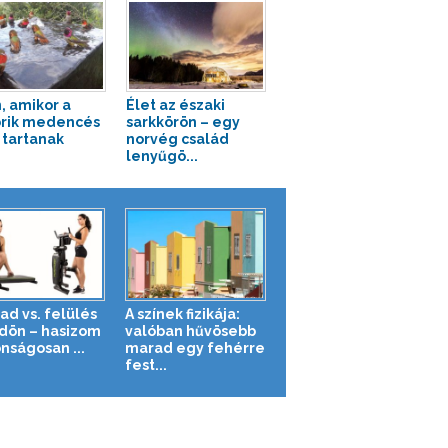
n, amikor a
Élet az északi
brik medencés
sarkkörön – egy
t tartanak
norvég család
lenyűgö...
ad vs. felülés
A színek fizikája:
ldön – hasizom
valóban hűvösebb
nságosan ...
marad egy fehérre
fest...