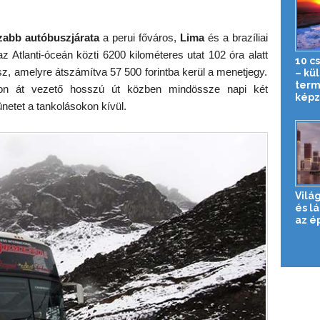
zabb autóbuszjárata
a perui főváros,
Lima
és a brazíliai
 Atlanti-óceán közti 6200 kilométeres utat 102 óra alatt
10 c
z, amelyre átszámítva 57 500 forintba kerül a menetjegy.
– kü
term
n át vezető hosszú út közben mindössze napi két
képz
etet a tankolásokon kívül.
Vilá
és l
az é