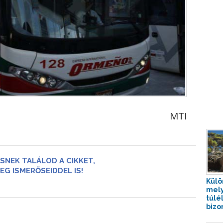
MTI
SNEK TALÁLOD A CIKKET,
EG ISMERŐSEIDDEL IS!
Külö
mely
túlé
bizo