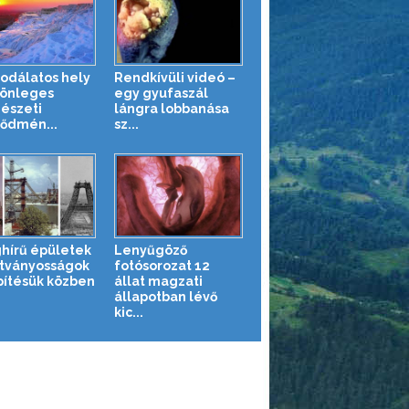
sodálatos hely
Rendkívüli videó –
lönleges
egy gyufaszál
észeti
lángra lobbanása
ődmén...
sz...
ghírű épületek
Lenyűgöző
átványosságok
fotósorozat 12
pítésük közben
állat magzati
állapotban lévő
kic...