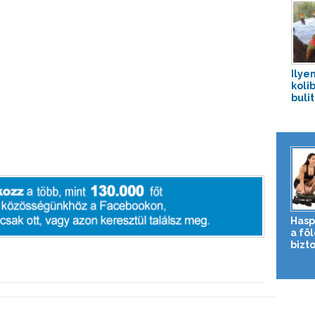
Ilye
koli
buli
Hasp
a fö
bizto