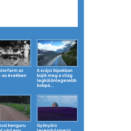
átorfarm az
A svájci Alpokban
-as években
bújik meg a világ
legkülönlegesebb
bobpá...
ncsi kenguru
Gyönyörű
al várt egy
levendulamező