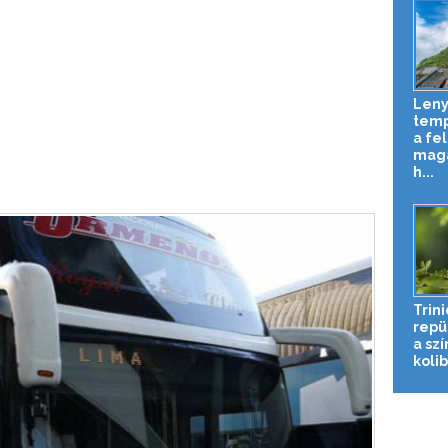
Len
temp
a fe
maga
h...
Trin
repü
a sz
kolibr