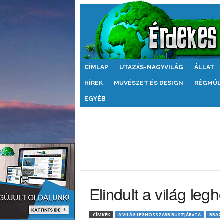
Érdekes
CÍMLAP
UTAZÁS-NAGYVILÁG
ÁLLAT
Világ
HÍREK
MŰVÉSZET ÉS DESIGN
RÉGMÚ
EGYÉB
Elindult a világ le
CÍMKÉK
A VILÁG LEGHOSSZABB BUSZJÁRATA
BRAZ