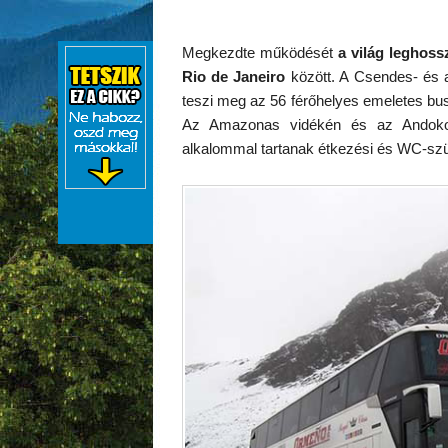
Megkezdte működését
a világ leghoss
Rio de Janeiro
között. A Csendes- és az
teszi meg az 56 férőhelyes emeletes bus
Az Amazonas vidékén és az Andoko
alkalommal tartanak étkezési és WC-szün