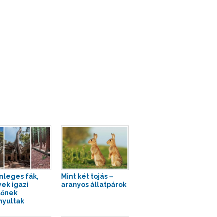
nleges fák,
Mint két tojás –
ek igazi
aranyos állatpárok
lőnek
nyultak