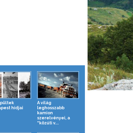
épültek
A világ
pest hídjai
leghosszabb
kamion
szerelvényei, a
“közúti v...