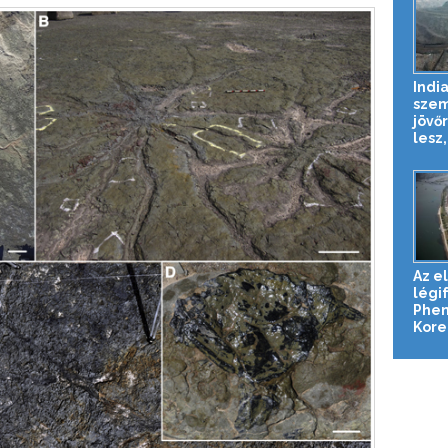
Indi
sze
jövő
lesz,
Az e
légi
Phen
Korea