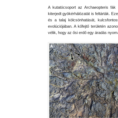
A kutatócsoport az Archaeopteris fák
kiterjedt gyökérhálózatát is feltárták. 
és a talaj kölcsönhatását, kulcsfont
evolúciójában. A kőfejtő területén azon
vélik, hogy az ősi erdő egy áradás nyomá