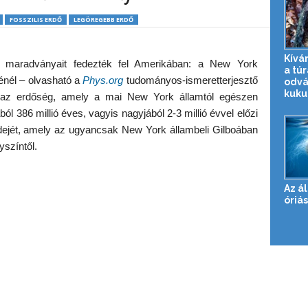
FOSSZILIS ERDŐ
LEGÖREGEBB ERDŐ
Kívá
ek maradványait fedezték fel Amerikában: a New York
a túr
jénél – olvasható a
Phys.org
tudományos-ismeretterjesztő
odvá
kuku
gy az erdőség, amely a mai New York államtól egészen
ból 386 millió éves, vagyis nagyjából 2-3 millió évvel előzi
rdejét, amely az ugyancsak New York állambeli Gilboában
yszíntől.
Az ál
óriás