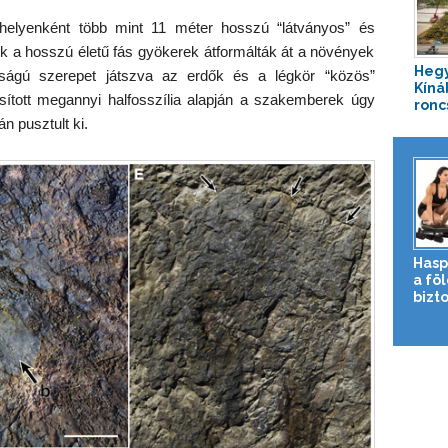
 helyenként több mint 11 méter hosszú “látványos” és
Ezek a hosszú életű fás gyökerek átformálták át a növények
Hegy
osságú szerepet játszva az erdők és a légkör “közös”
Kíná
osított megannyi halfosszília alapján a szakemberek úgy
roncs
n pusztult ki.
Hasp
a fö
bizto