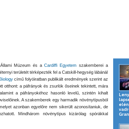
 Állami Múzeum és a
Cardiffi Egyetem
szakemberei a
ternyi területét térképezték fel a Catskill-hegység lábánál
Biology
című folyóiratban publikált eredmények szerint az
t otthont: a páfrányok és zsurlók őseinek tekintett, mára
alamint a páfrányokéhoz hasonló levelű, szintén kihalt
Leny
laps
viselőinek. A szakemberek egy harmadik növénytípusból
elén
, amelyet azonban egyelőre nem sikerült azonosítaniuk, de
vadr
ozhatott. Mindhárom növénytípus kizárólag spórákkal
Gran