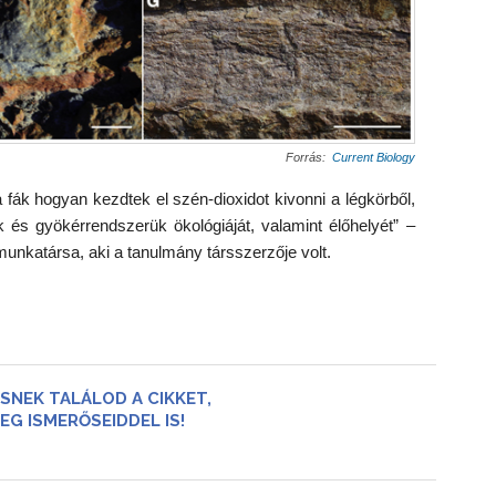
Forrás:
Current Biology
ák hogyan kezdtek el szén-dioxidot kivonni a légkörből,
és gyökérrendszerük ökológiáját, valamint élőhelyét” –
unkatársa, aki a tanulmány társszerzője volt.
SNEK TALÁLOD A CIKKET,
EG ISMERŐSEIDDEL IS!