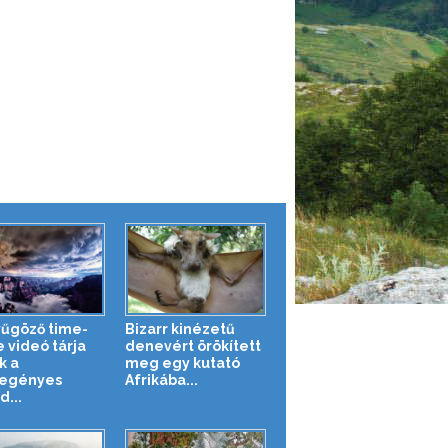
űgöző time-
Bizarr kinézetű
e videó tárja
denevért örökített
k a
meg egy kutató
egényes
Afrikába...
d...