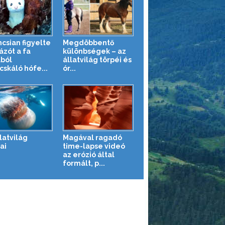
ncsian figyelte
Megdöbbentő
ázót a fa
különbségek – az
ból
állatvilág törpéi és
cskáló hófe...
ór...
latvilág
Magával ragadó
ai
time-lapse videó
az erózió által
formált, p...