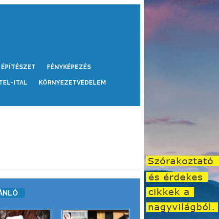
ÉPÍTÉSZET
FÉNYKÉPEZÉS
TEL-ITAL
KÖRNYEZETVÉDELEM
ÁNLÓ