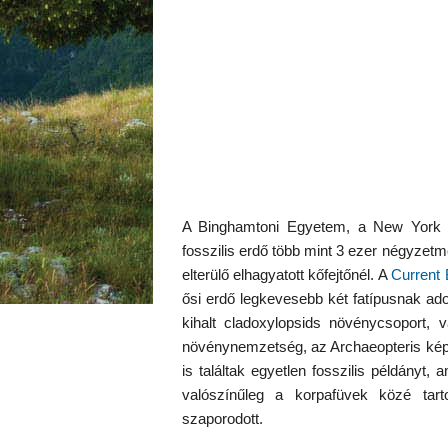
A Binghamtoni Egyetem, a New York
fosszilis erdő több mint 3 ezer négyzetmé
elterülő elhagyatott kőfejtőnél. A
Current 
ősi erdő legkevesebb két fatípusnak adot
kihalt cladoxylopsids növénycsoport, v
növénynemzetség, az Archaeopteris kép
is találtak egyetlen fosszilis példányt
valószínűleg a korpafüvek közé tart
szaporodott.