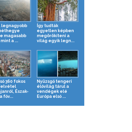
a legnagyobb
Így tudták
méthegye
egyetlen képben
re magasabb
megörökíteni a
 mint a ...
világ egyik legn...
lső 360 fokos
Nyüzsgő tengeri
felvétel
élővilág tárul a
janról, Észak-
vendégek elé
 főv...
Európa első ...