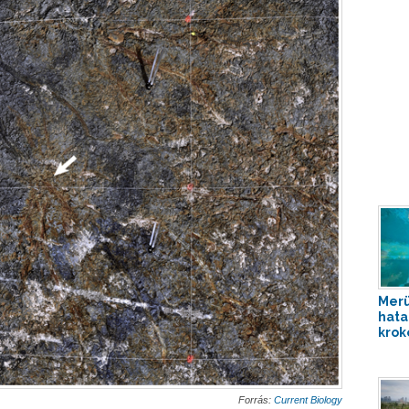
Merü
hata
krok
Forrás:
Current Biology