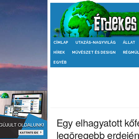
Érdekes
CÍMLAP
UTAZÁS-NAGYVILÁG
ÁLLAT
Világ
HÍREK
MŰVÉSZET ÉS DESIGN
RÉGMÚ
EGYÉB
Egy elhagyatott kőfe
legöregebb erdejé