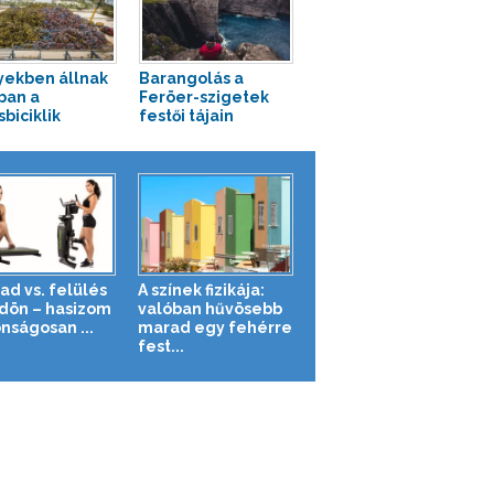
ekben állnak
Barangolás a
ban a
Feröer-szigetek
biciklik
festői tájain
ad vs. felülés
A színek fizikája:
ldön – hasizom
valóban hűvösebb
nságosan ...
marad egy fehérre
fest...