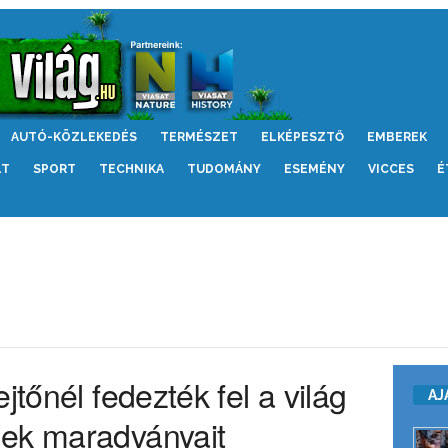
AUTÓ-KÖZLEKEDÉS
TERMÉSZET
ELKÉPESZTŐ
EMBEREK
LT
SPORT
TECHNIKA
TUDOMÁNY
ESEMÉNY
VICCES
É
jtőnél fedezték fel a világ
AJ
nek maradványait