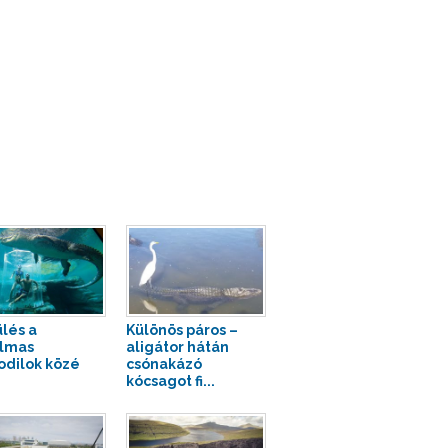
lés a
Különös páros –
lmas
aligátor hátán
odilok közé
csónakázó
kócsagot fi...