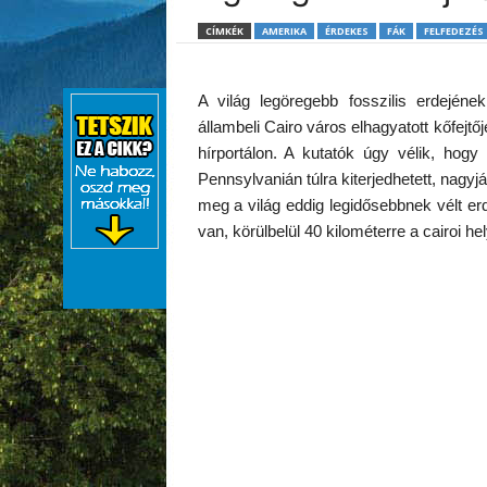
CÍMKÉK
AMERIKA
ÉRDEKES
FÁK
FELFEDEZÉS
A világ legöregebb fosszilis erdején
állambeli Cairo város elhagyatott kőfejtő
hírportálon. A kutatók úgy vélik, ho
Pennsylvanián túlra kiterjedhetett, nagyjá
meg a világ eddig legidősebbnek vélt e
van, körülbelül 40 kilométerre a cairoi hel