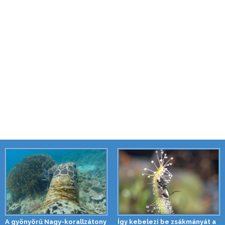
A gyönyörű Nagy-korallzátony
Így kebelezi be zsákmányát a