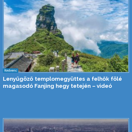
Kedvenc
Lenyűgöző templomegyüttes a felhők fölé
magasodó Fanjing hegy tetején – videó