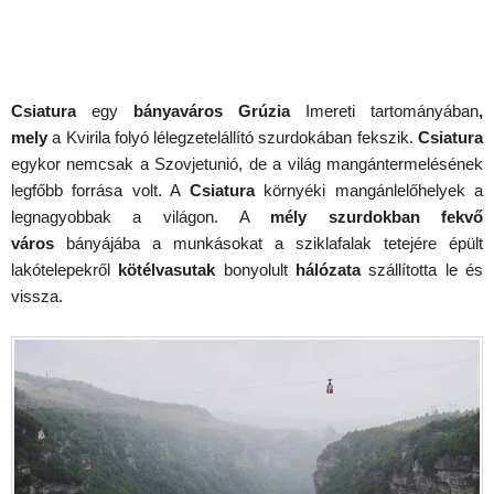
Csiatura
egy
bányaváros Grúzia
Imereti tartományában
,
mely
a Kvirila folyó lélegzetelállító szurdokában fekszik.
Csiatura
egykor nemcsak a Szovjetunió, de a világ mangántermelésének
legfőbb forrása volt. A
Csiatura
környéki mangánlelőhelyek a
legnagyobbak a világon. A
mély szurdokban fekvő
város
bányájába a munkásokat a sziklafalak tetejére épült
lakótelepekről
kötélvasutak
bonyolult
hálózata
szállította le és
vissza.