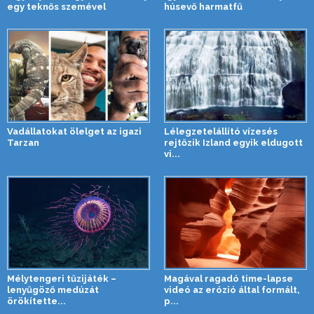
egy teknős szemével
húsevő harmatfű
Vadállatokat ölelget az igazi
Lélegzetelállító vízesés
Tarzan
rejtőzik Izland egyik eldugott
vi...
Mélytengeri tűzijáték –
Magával ragadó time-lapse
lenyűgöző medúzát
videó az erózió által formált,
örökítette...
p...