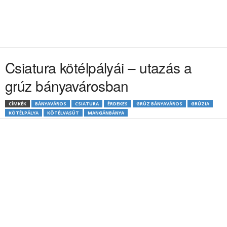
Csiatura kötélpályái – utazás a
grúz bányavárosban
CÍMKÉK
BÁNYAVÁROS
CSIATURA
ÉRDEKES
GRÚZ BÁNYAVÁROS
GRÚZIA
KÖTÉLPÁLYA
KÖTÉLVASÚT
MANGÁNBÁNYA