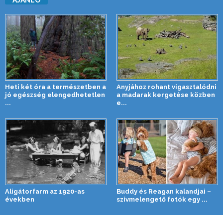
Heti két óra a természetben a
Anyjához rohant vigasztalódni
jó egészség elengedhetetlen
a madarak kergetése közben
...
e...
Aligátorfarm az 1920-as
Buddy és Reagan kalandjai –
években
szívmelengető fotók egy ...