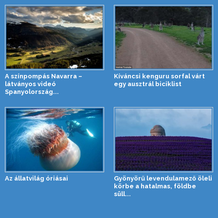
A színpompás Navarra –
Kíváncsi kenguru sorfal várt
látványos videó
egy ausztrál biciklist
Spanyolország...
Az állatvilág óriásai
Gyönyörű levendulamező öleli
körbe a hatalmas, földbe
süll...