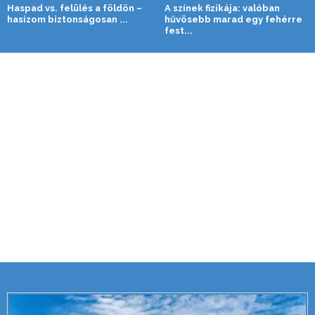
Haspad vs. felülés a földön –
A színek fizikája: valóban
hasizom biztonságosan ...
hűvösebb marad egy fehérre
fest...