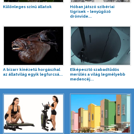
Különleges színű állatok
Hóban játszó szibériai
tigrisek – lenyűgöző
drónvide...
A bizarr kinézetű horgászhal
Elképesztő szabadtüdős
az állatvilág egyik legfurcsá...
merülés a világ legmélyebb
medencéj...