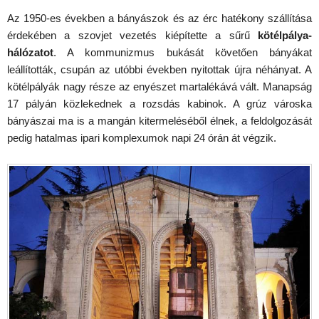
Az 1950-es években a bányászok és az érc hatékony szállítása
érdekében a szovjet vezetés kiépítette a sűrű
kötélpálya-
hálózatot
. A kommunizmus bukását követően bányákat
leállították, csupán az utóbbi években nyitottak újra néhányat. A
kötélpályák nagy része az enyészet martalékává vált. Manapság
17 pályán közlekednek a rozsdás kabinok. A grúz városka
bányászai ma is a mangán kitermeléséből élnek, a feldolgozását
pedig hatalmas ipari komplexumok napi 24 órán át végzik.