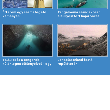
Étterem egy szemétégető
Tangalooma szándékosan
kéményén
elsüllyesztett hajóroncsai
Találkozás a tengerek
Landolás Izland festői
különleges élőlényeivel – egy
repülőterén
...