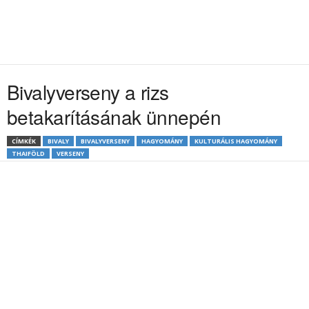
Bivalyverseny a rizs
betakarításának ünnepén
CÍMKÉK
BIVALY
BIVALYVERSENY
HAGYOMÁNY
KULTURÁLIS HAGYOMÁNY
THAIFÖLD
VERSENY