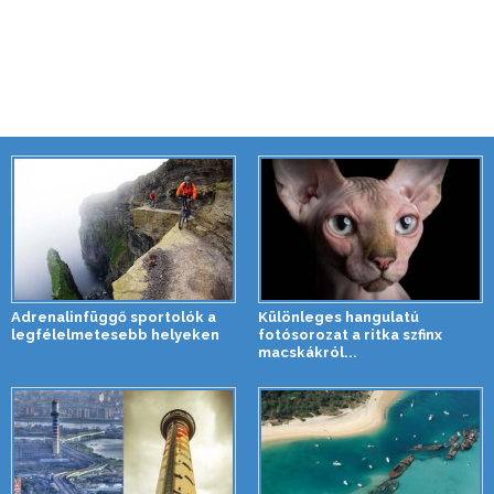
Adrenalinfüggő sportolók a
Különleges hangulatú
legfélelmetesebb helyeken
fotósorozat a ritka szfinx
macskákról...