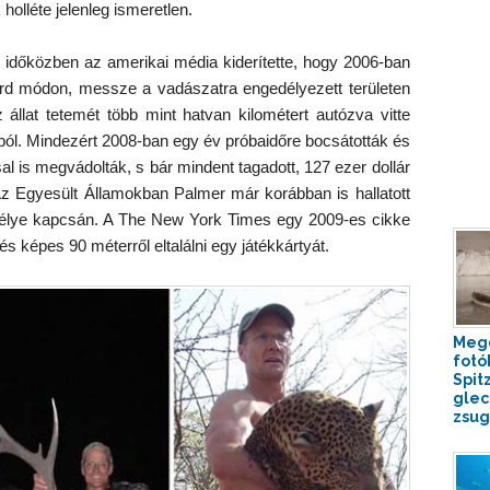
olléte jelenleg ismeretlen.
l időközben az amerikai média kiderítette, hogy 2006-ban
árd módon, messze a vadászatra engedélyezett területen
z állat tetemét több mint hatvan kilométert autózva vitte
ól. Mindezért 2008-ban egy év próbaidőre bocsátották és
al is megvádolták, s bár mindent tagadott, 127 ezer dollár
 Az Egyesült Államokban Palmer már korábban is hallatott
edélye kapcsán. A The New York Times egy 2009-es cikke
 és képes 90 méterről eltalálni egy játékkártyát.
Meg
fotó
Spit
glec
zsug