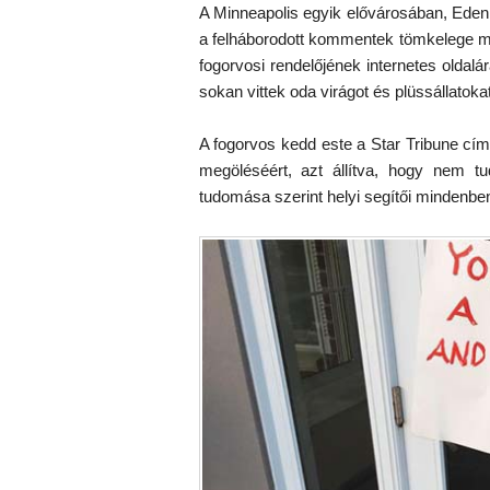
A Minneapolis egyik elővárosában, Eden
a felháborodott kommentek tömkelege mia
fogorvosi rendelőjének internetes oldalár
sokan vittek oda virágot és plüssállatoka
A fogorvos kedd este a Star Tribune című
megöléséért, azt állítva, hogy nem t
tudomása szerint helyi segítői mindenben