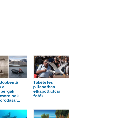
döbbentő
Tökéletes
k a
pillanatban
zbergák
elkapott utcai
csereinek
fotók
orodásár...