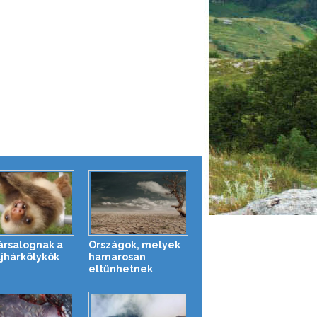
társalognak a
Országok, melyek
ajhárkölykök
hamarosan
eltűnhetnek