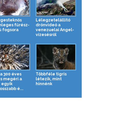
rgesteknős
Lélegzetelállító
nleges fűrész-
drónvideó a
ű fogsora
venezuelai Angel-
vízesésről
 a 300 éves
Többféle tigris
is megéri a
létezik, mint
g egyik
hinnénk
osszabb é...