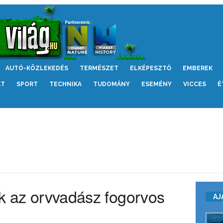
AUTÓ-KÖZLEKEDÉS
TERMÉSZET
ELKÉPESZTŐ
EMBEREK
LT
SPORT
TECHNIKA
TUDOMÁNY
ESEMÉNY
VICCES
É
ták az orvvadász fogorvos
AJ