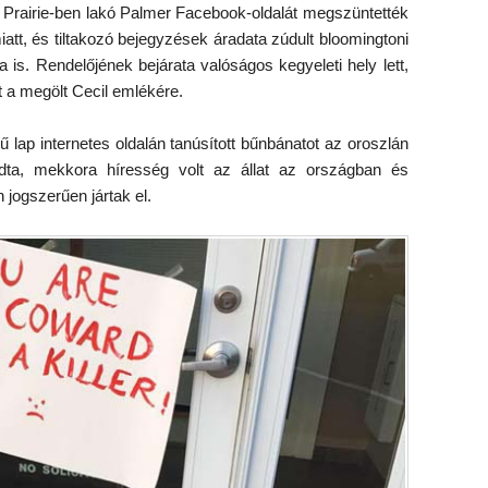
 Prairie-ben lakó Palmer Facebook-oldalát megszüntették
tt, és tiltakozó bejegyzések áradata zúdult bloomingtoni
a is. Rendelőjének bejárata valóságos kegyeleti hely lett,
t a megölt Cecil emlékére.
 lap internetes oldalán tanúsított bűnbánatot az oroszlán
udta, mekkora híresség volt az állat az országban és
 jogszerűen jártak el.