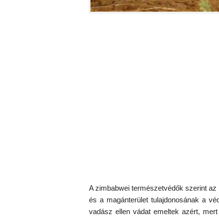
A zimbabwei természetvédők szerint az a
és a magánterület tulajdonosának a védet
vadász ellen vádat emeltek azért, mert