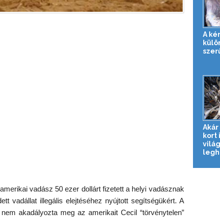
A ké
külö
szer
Akár
kort 
vilá
legh
merikai vadász 50 ezer dollárt fizetett a helyi vadásznak
t vadállat illegális elejtéséhez nyújtott segítségükért. A
 nem akadályozta meg az amerikait Cecil “törvénytelen”