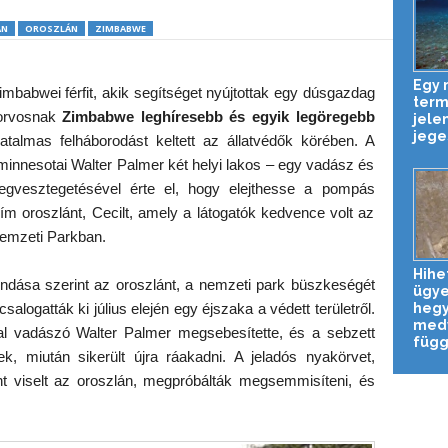
ÁN
OROSZLÁN
ZIMBABWE
Egy
zimbabwei férfit, akik segítséget nyújtottak egy dúsgazdag
term
orvosnak
Zimbabwe leghíresebb és egyik legöregebb
jele
jeges
atalmas felháborodást keltett az állatvédők körében. A
innesotai Walter Palmer két helyi lakos – egy vadász és
egvesztegetésével érte el, hogy elejthesse a pompás
m oroszlánt, Cecilt, amely a látogatók kedvence volt az
Nemzeti Parkban.
Hihe
dása szerint az oroszlánt, a nemzeti park büszkeségét
ügy
heg
alogatták ki július elején egy éjszaka a védett területről.
med
jal vadászó Walter Palmer megsebesítette, és a sebzett
függő
k, miután sikerült újra ráakadni. A jeladós nyakörvet,
t viselt az oroszlán, megpróbálták megsemmisíteni, és
.