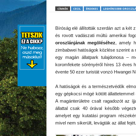
CÍMKÉK
CECIL
ÉRDEKES
LEGHÍRESEBB OROSZL
Bíróság elé állították szerdán azt a két 
és rovott vadászati múltú amerikai fog
oroszlánjának megöléséhez
, amely h
zimbabwei hatóságok közlése szerint a m
egy magán állatpark tulajdonosa – m
koromfekete sörényéről híres 13 éves hí
évente 50 ezer turistát vonzó Hwangei 
A hatóságok és a természetvédők elmon
egy gépkocsi mögé kötött állattetemmel cs
A magánterületre csalt ragadozót az íj
állattal csak 40 órával később végezte
amelyet egy kutatási program részekén
mivel nem sikerült, levágták az állat fejét