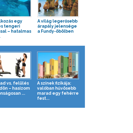
lkozás egy
A világ legerősebb
s tengeri
árapály jelensége
ssal – hatalmas
a Fundy-öbölben
.
ad vs. felülés
A színek fizikája:
ldön – hasizom
valóban hűvösebb
nságosan ...
marad egy fehérre
fest...