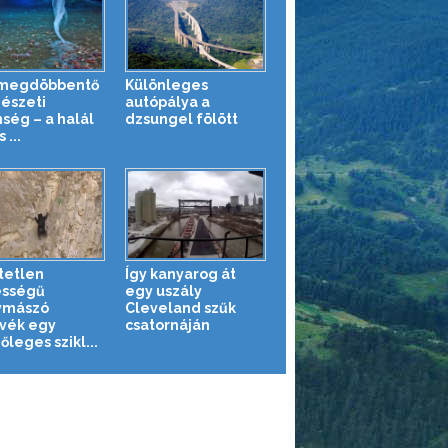
 megdöbbentő
Különleges
észeti
autópálya a
nség – a halál
dzsungel fölött
 ...
tetlen
Így kanyarog át
ességű
egy uszály
ymászó
Cleveland szűk
vék egy
csatornáján
leges szikl...