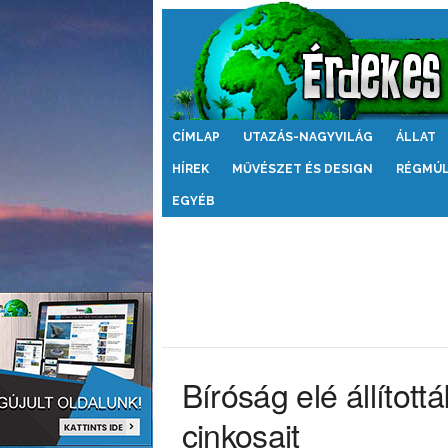
Érdekes
CÍMLAP
UTAZÁS-NAGYVILÁG
ÁLLAT
Világ
HÍREK
MŰVÉSZET ÉS DESIGN
RÉGMÚ
EGYÉB
Bíróság elé állítot
cinkosait