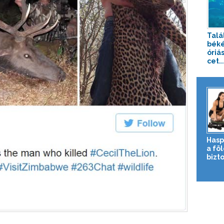
Talá
béké
óriá
cet..
Hasp
a fö
bizto