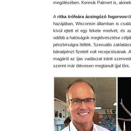
megölésében. Keresik Palmert is, akinek h
A
ritka trófeára ácsingózó fogorvos
ró
hazájában, Wisconsin államban is csal
kívül ejtett el egy fekete medvét, és a
odébb a hatóságok megtévesztése céljáb
pénzbírságra ítélték. Szexuális zaklatáss
bánatpénzt fizetett volt recepciósának.
magáról az íjas vadászat iránti szenv
szerint már ötévesen megtanult íjjal lőni,