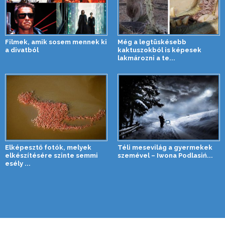
Filmek, amik sosem mennek ki
Még a legtüskésebb
a divatból
kaktuszokból is képesek
lakmározni a te...
Elképesztő fotók, melyek
Téli mesevilág a gyermekek
elkészítésére szinte semmi
szemével – Iwona Podlasiń...
esély ...