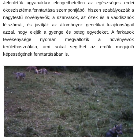
Jelenlétük ugyanakkor elengedhetetlen az egészséges erdei
ökoszisztéma fenntartása szempontjából, hiszen szabályozzák a
nagytestű növényevők; a szarvasok, az őzek és a vaddisznók
létszámát, és javítják az állományok genetikai tulajdonságait
azzal, hogy elejtik a gyenge és beteg egyedeket. A farkasok
tevékenysége nyomán megváltozik a növényevők
területhasználata, ami sokat segíthet az erdők megújuló
képességének fenntartásában is.