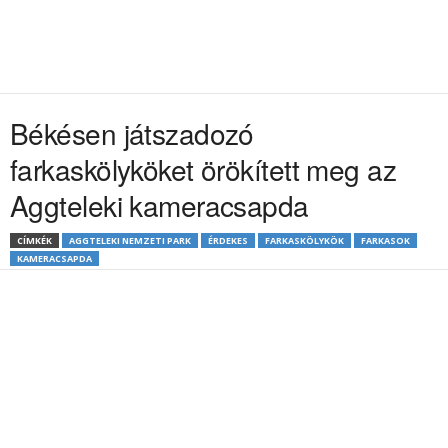
Békésen játszadozó
farkaskölyköket örökített meg az
Aggteleki kameracsapda
CÍMKÉK
AGGTELEKI NEMZETI PARK
ÉRDEKES
FARKASKÖLYKÖK
FARKASOK
KAMERACSAPDA