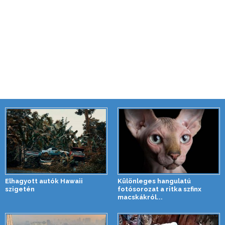
Elhagyott autók Hawaii
Különleges hangulatú
szigetén
fotósorozat a ritka szfinx
macskákról...