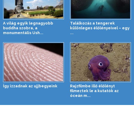
A világ egyik legnagyobb
Találkozás a tengerek
buddha szobra, a
különleges élőlényeivel – egy
monumentális Ush...
...
Így izzadnak az ujjbegyeink
Rajzfilmbe illő élőlényt
filmeztek le a kutatók az
óceán m...