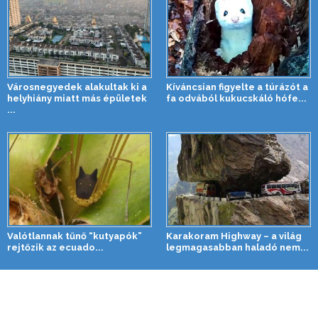
Városnegyedek alakultak ki a
Kíváncsian figyelte a túrázót a
helyhiány miatt más épületek
fa odvából kukucskáló hófe...
...
Valótlannak tűnő “kutyapók”
Karakoram Highway – a világ
rejtőzik az ecuado...
legmagasabban haladó nem...