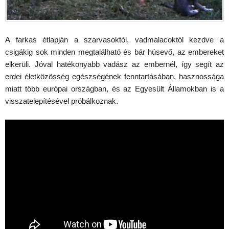
A farkas étlapján a szarvasoktól, vadmalacoktól kezdve a
csigákig sok minden megtalálható és bár húsevő, az embereket
elkerüli. Jóval hatékonyabb vadász az embernél, így segít az
erdei életközösség egészségének fenntartásában, hasznossága
miatt több európai országban, és az Egyesült Államokban is a
visszatelepítésével próbálkoznak.