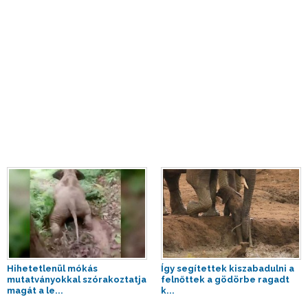
Hihetetlenül mókás
Így segítettek kiszabadulni a
mutatványokkal szórakoztatja
felnőttek a gödörbe ragadt
magát a le...
k...