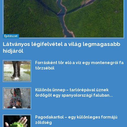
Építészet
Látványos légifelvétel a világ legmagasabb
hídjáról
Forrásként tör elő a víz egy montenegrói fa
törzséből
Különös ünnep – tarlórépával űznek
ördögöt egy spanyolországi faluban...
Pagodakarfiol – egy különleges formájú
zöldség