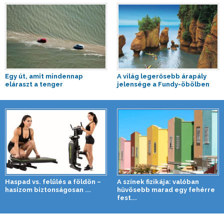
Egy út, amit mindennap
A világ legerősebb árapály
eláraszt a tenger
jelensége a Fundy-öbölben
Haspad vs. felülés a földön –
A színek fizikája: valóban
hasizom biztonságosan ...
hűvösebb marad egy fehérre
fest...