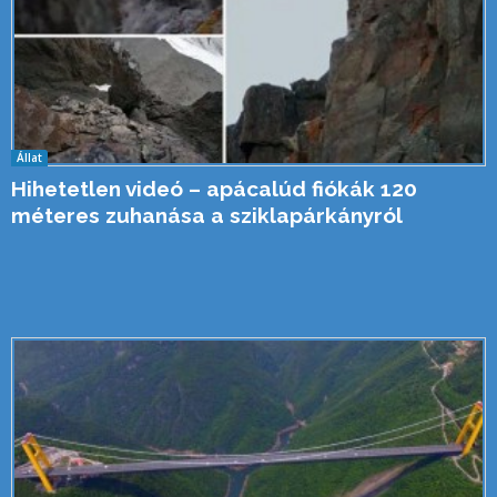
Állat
Hihetetlen videó – apácalúd fiókák 120
méteres zuhanása a sziklapárkányról