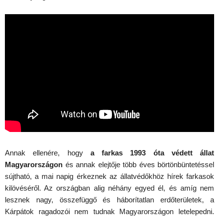
Annak ellenére, hogy
a farkas 1993 óta védett állat
Magyarországon
és annak elejtője több éves börtönbüntetéssel
sújtható, a mai napig érkeznek az állatvédőkhöz hírek farkasok
kilövéséről. Az országban alig néhány egyed él, és amíg nem
lesznek nagy, összefüggő és háborítatlan erdőterületek, a
Kárpátok ragadozói nem tudnak Magyarországon letelepedni.