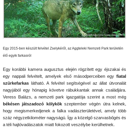
Egy 2015-ben készült felvétel Zselykéről, az Aggteleki Nemzeti Park területén
élő egyik farkasról
Egy korábbi kamera augusztus elején rögzített egy éjszakai és
egy nappali felvételt, amelyek első másodperceiben egy
fiatal
szürkefarkas
látható. A felvétel segítségével az állat útvonalát
nagyjából egy hónapig követve rábukkantak annak családjára.
Veress Balázs, a nemzeti park igazgatója szerint a most még
békésen játszadozó kölykök
szeptember végén útra kelnek,
hogy megismerkedjenek a falka vadászterületével, amely több
száz négyzetkilométer nagyságú. Így a közelgő szarvasbőgés és
a téli hajtóvadászatok miatt fokozott veszélybe kerülhetnek.