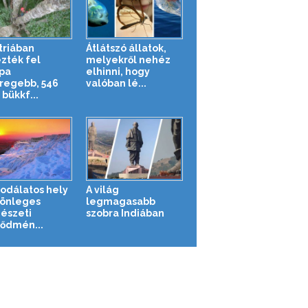
triában
Átlátszó állatok,
zték fel
melyekről nehéz
pa
elhinni, hogy
regebb, 546
valóban lé...
bükkf...
sodálatos hely
A világ
lönleges
legmagasabb
észeti
szobra Indiában
ődmén...