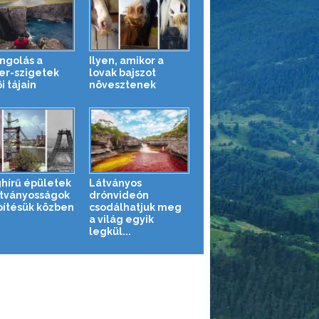
ngolás a
Ilyen, amikor a
er-szigetek
lovak bajszot
i tájain
növesztenek
ghírű épületek
Látványos
átványosságok
drónvideón
pítésük közben
csodálhatjuk meg
a világ egyik
legkül...