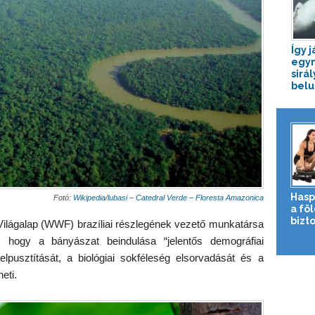
Így j
egym
sirá
belu
Hasp
Fotó:
Wikipedia
/
lubasi
–
Catedral Verde – Floresta Amazonica
a fö
bizto
Világalap (WWF) brazíliai részlegének vezető munkatársa
, hogy a bányászat beindulása “jelentős demográfiai
 elpusztítását, a biológiai sokféleség elsorvadását és a
eti.