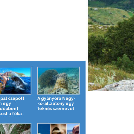
ppal csapott
A gyönyörű Nagy-
n egy
korallzátony egy
döbbent
teknős szemével
kost a fóka