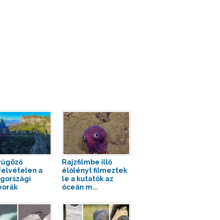
yűgöző
Rajzfilmbe illő
felvételen a
élőlényt filmeztek
gországi
le a kutatók az
eorák
óceán m...