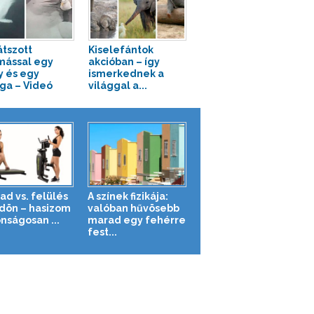
átszott
Kiselefántok
ással egy
akcióban – így
ly és egy
ismerkednek a
ga – Videó
világgal a...
ad vs. felülés
A színek fizikája:
ldön – hasizom
valóban hűvösebb
nságosan ...
marad egy fehérre
fest...