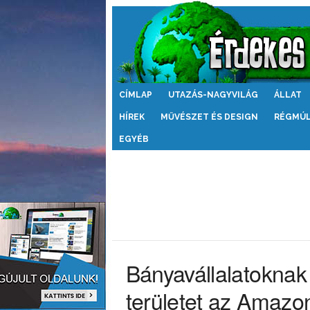
Érdekes
CÍMLAP
UTAZÁS-NAGYVILÁG
ÁLLAT
Világ
HÍREK
MŰVÉSZET ÉS DESIGN
RÉGMÚ
EGYÉB
Bányavállalatoknak
területet az Amaz