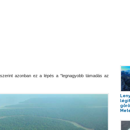
 szerint azonban ez a lépés a “legnagyobb támadás az
Len
légi
görö
Met