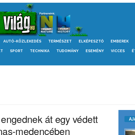
AUTÓ-KÖZLEKEDÉS
TERMÉSZET
ELKÉPESZTŐ
EMBEREK
LT
SPORT
TECHNIKA
TUDOMÁNY
ESEMÉNY
VICCES
É
 engednek át egy védett
AJ
onas-medencében