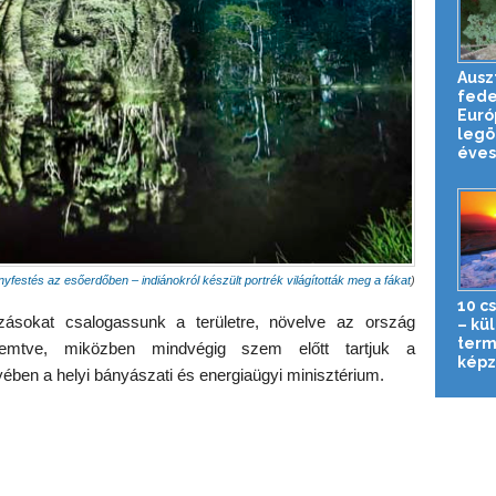
Ausz
fede
Euró
legö
éves 
yfestés az esőerdőben – indiánokról készült portrék világították meg a fákat
)
10 c
zásokat csalogassunk a területre, növelve az ország
– kü
term
remtve, miközben mindvégig szem előtt tartjuk a
képz
yében a helyi bányászati és energiaügyi minisztérium.