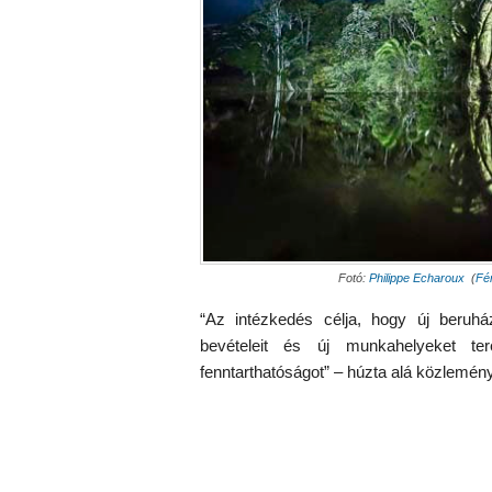
Fotó:
Philippe Echaroux
(
Fén
“Az intézkedés célja, hogy új beruhá
bevételeit és új munkahelyeket te
fenntarthatóságot” – húzta alá közlemén