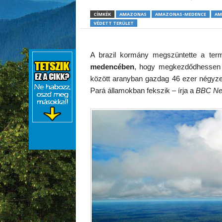
CÍMKÉK
AMAZONAS
AMAZONAS-MEDENCE
AM
VÉDETT TERÜLET
A brazil kormány megszüntette a term
medencében
, hogy megkezdődhessen a
között aranyban gazdag 46 ezer négyzet
Pará államokban fekszik – írja a
BBC N