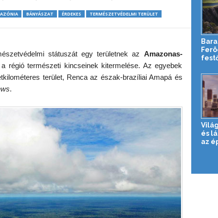
AZÓNIA
BÁNYÁSZAT
ÉRDEKES
TERMÉSZETVÉDELMI TERÜLET
Bara
Ferö
észetvédelmi státuszát egy területnek az
Amazonas-
festő
 régió természeti kincseinek kitermelése. Az egyebek
kilométeres terület, Renca az észak-brazíliai Amapá és
ews
.
Vilá
és l
az é