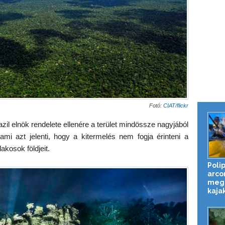
Fotó:
CIAT/flickr
zil elnök rendelete ellenére a terület mindössze nagyjából
 ami azt jelenti, hogy a kitermelés nem fogja érinteni a
akosok földjeit.
Poli
arco
meg
kaja