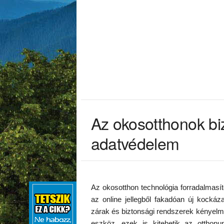
Az okosotthonok bi
adatvédelem
Az okosotthon technológia forradalmasít
az online jellegből fakadóan új kockáza
zárak és biztonsági rendszerek kényelme
eszköz, ezek is kitehetik az otthonun