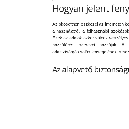
Hogyan jelent fen
Az okosotthon eszközei az interneten k
a használatról, a felhasználói szokáso
Ezek az adatok akkor válnak veszélyes c
hozzáférést szerezni hozzájuk. A ki
adatszivárgás valós fenyegetések, amel
Az alapvető biztonság