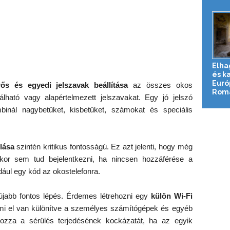
Elha
és k
Euró
rős és egyedi jelszavak beállítása
az összes okos
Roma
lható vagy alapértelmezett jelszavakat. Egy jó jelszó
inál nagybetűket, kisbetűket, számokat és speciális
lása
szintén kritikus fontosságú. Ez azt jelenti, hogy még
kkor sem tud bejelentkezni, ha nincsen hozzáférése a
ául egy kód az okostelefonra.
jabb fontos lépés. Érdemes létrehozni egy
külön Wi-Fi
i el van különítve a személyes számítógépek és egyéb
tozza a sérülés terjedésének kockázatát, ha az egyik