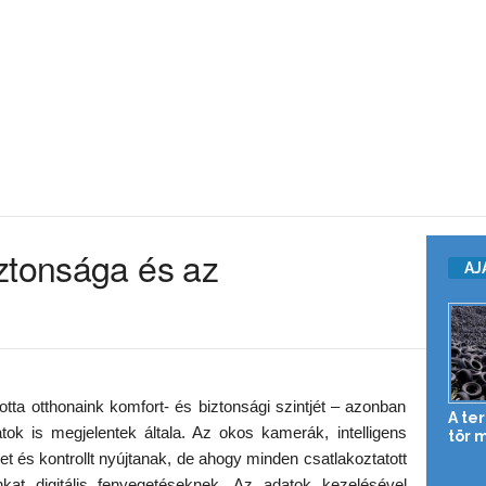
ztonsága és az
AJ
otta otthonaink komfort- és biztonsági szintjét – azonban
A te
tok is megjelentek általa. Az okos kamerák, intelligens
tör 
t és kontrollt nyújtanak, de ahogy minden csatlakoztatott
kat digitális fenyegetéseknek. Az adatok kezelésével