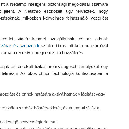
int a Netatmo intelligens biztonsági megoldásai számára
st jelent. A Netatmo eszközeit úgy tervezték, hogy
ozásoknak, miközben kényelmes felhasználói vezérlést
tkosított videó-streamet szolgáltatnak, és az adatok
ns zárak és szenzorok
szintén titkosított kommunikációval
 számára rendkívül megnehezíti a hozzáférést.
atják az érzékelt fizikai mennyiségeket, amelyeket egy
értelmezni. Az okos otthon technológia kontextusában a
mozgást és ennek hatására aktiválhatnak világítást vagy
rozzák a szobák hőmérsékletét, és automatizálják a
ik a levegő nedvességtartalmát.
a nyitva vannak a nyílászárók vagy akár automatikusan be