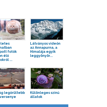
letes
Látványos videón
anatban
az Annapurna, a
pott fotók
Himalája egyik
n élő
leggyönyör...
okról ...
lág legőrültebb
Különleges színű
versenye
állatok