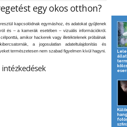
yegetést egy okos otthon?
eresztül kapcsolódnak egymáshoz, és adatokat gyűjtenek
król és – a kamerák esetében – vizuális információkról.
élponttá, amikor hackerek vagy illetéktelenek próbálnak
bercsatornák, a jogosulatlan adateltulajdonítás és
yeket természetesen nem szabad figyelmen kívül hagyni.
Lel
állat
term
i intézkedések
kölc
esern
Külö
hang
fotós
szfin