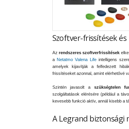
Szoftver-frissítések é
Az
rendszeres szoftverfrissítések
elke
a
Netatmo Valena Life
intelligens szer
amelyek kijavítják a felfedezett hibá
frissítéseket azonnal, amint elérhetővé v
Szintén javasolt a
szükségtelen fun
szolgáltatások elérésére (például a távo
kevesebb funkció aktív, annál kisebb a tá
A Legrand biztonsági