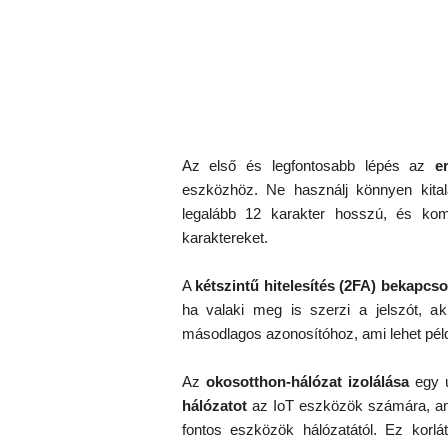
Az első és legfontosabb lépés az
e
eszközhöz. Ne használj könnyen kitalá
legalább 12 karakter hosszú, és komb
karaktereket.
A
kétszintű hitelesítés (2FA) bekapcso
ha valaki meg is szerzi a jelszót, a
másodlagos azonosítóhoz, ami lehet péld
Az
okosotthon-hálózat izolálása
egy ú
hálózatot
az IoT eszközök számára, am
fontos eszközök hálózatától. Ez korlá