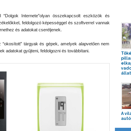
 “Dolgok Internete”
olyan összekapcsolt eszközök és
rzékelőkkel, feldolgozó képességgel és szoftverrel vannak
rnethez és adatokat cseréljenek.
“okosított” tárgyak és gépek, amelyek alapvetően nem
 adatokat gyűjteni, feldolgozni és továbbítani.
Töké
pill
elka
vado
állat
A vi
autó