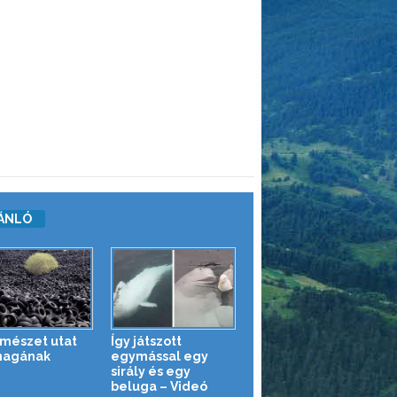
ÁNLÓ
rmészet utat
Így játszott
magának
egymással egy
sirály és egy
beluga – Videó