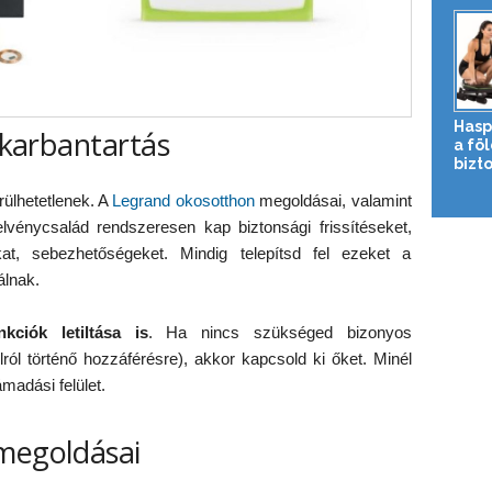
Hasp
s karbantartás
a fö
bizto
rülhetetlenek. A
Legrand okosotthon
megoldásai, valamint
elvénycsalád rendszeresen kap biztonsági frissítéseket,
kat, sebezhetőségeket. Mindig telepítsd fel ezeket a
álnak.
kciók letiltása is
. Ha nincs szükséged bizonyos
lról történő hozzáférésre), akkor kapcsold ki őket. Minél
madási felület.
 megoldásai