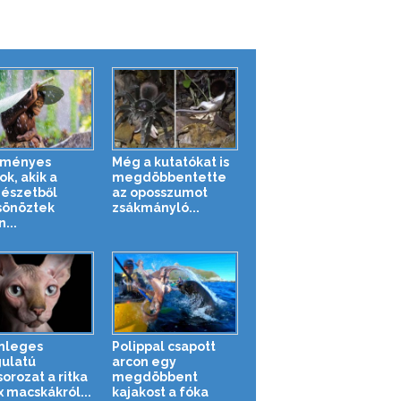
eményes
Még a kutatókat is
ok, akik a
megdöbbentette
észetből
az oposszumot
sönöztek
zsákmányló...
...
nleges
Polippal csapott
ulatú
arcon egy
orozat a ritka
megdöbbent
x macskákról...
kajakost a fóka