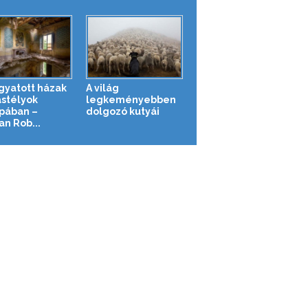
gyatott házak
A világ
astélyok
legkeményebben
pában –
dolgozó kutyái
n Rob...