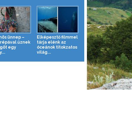
nös ünnep –
Elképesztő filmmel
órépával űznek
tárja elénk az
göt egy
óceánok titokzatos
...
világ...