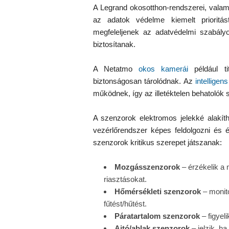
A Legrand okosotthon-rendszerei, valam
az adatok védelme kiemelt prioritá
megfeleljenek az adatvédelmi szabály
biztosítanak.
A Netatmo
okos kamerái
például ti
biztonságosan tárolódnak. Az
intellige
működnek, így az illetéktelen behatolók
A szenzorok elektromos jelekké alakíth
vezérlőrendszer képes feldolgozni és 
szenzorok kritikus szerepet játszanak:
Mozgásszenzorok
– érzékelik a 
riasztásokat.
Hőmérsékleti szenzorok
– monito
fűtést/hűtést.
Páratartalom szenzorok
– figyel
Ajtó/ablak szenzorok
– jelzik, h