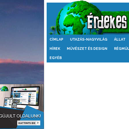
Érdekes
CÍMLAP
UTAZÁS-NAGYVILÁG
ÁLLAT
Világ
HÍREK
MŰVÉSZET ÉS DESIGN
RÉGMÚ
EGYÉB