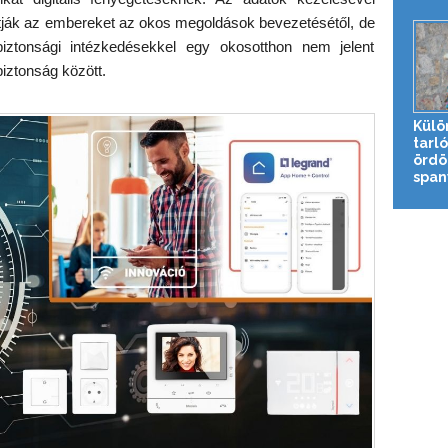
tják az embereket az okos megoldások bevezetésétől, de
iztonsági intézkedésekkel egy okosotthon nem jelent
ztonság között.
Külö
tarl
ördö
spany