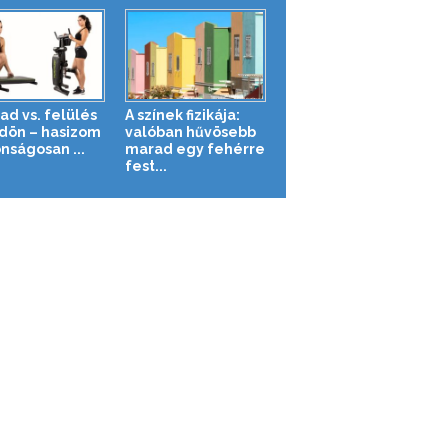
ad vs. felülés
A színek fizikája:
ldön – hasizom
valóban hűvösebb
nságosan ...
marad egy fehérre
fest...