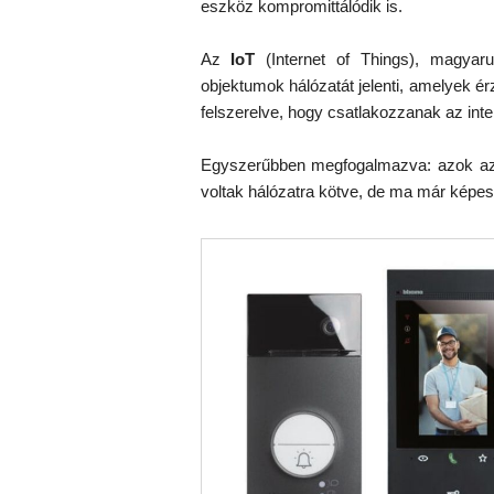
eszköz kompromittálódik is.
Az
IoT
(Internet of Things), magyarul
objektumok hálózatát jelenti, amelyek é
felszerelve, hogy csatlakozzanak az inte
Egyszerűbben megfogalmazva: azok az 
voltak hálózatra kötve, de ma már képesek