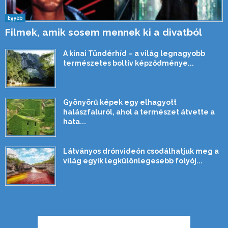
Egyéb
Filmek, amik sosem mennek ki a divatból
A kínai Tündérhíd – a világ legnagyobb
természetes boltív képződménye...
Gyönyörű képek egy elhagyott
halászfaluról, ahol a természet átvette a
hata...
Látványos drónvideón csodálhatjuk meg a
világ egyik legkülönlegesebb folyój...