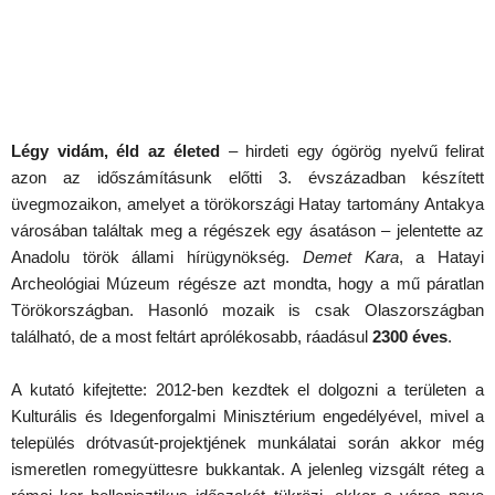
Légy vidám, éld az életed
– hirdeti egy ógörög nyelvű felirat
azon az időszámításunk előtti 3. évszázadban készített
üvegmozaikon, amelyet a törökországi Hatay tartomány Antakya
városában találtak meg a régészek egy ásatáson – jelentette az
Anadolu török állami hírügynökség.
Demet Kara
, a Hatayi
Archeológiai Múzeum régésze azt mondta, hogy a mű páratlan
Törökországban. Hasonló mozaik is csak Olaszországban
található, de a most feltárt aprólékosabb, ráadásul
2300 éves
.
A kutató kifejtette: 2012-ben kezdtek el dolgozni a területen a
Kulturális és Idegenforgalmi Minisztérium engedélyével, mivel a
település drótvasút-projektjének munkálatai során akkor még
ismeretlen romegyüttesre bukkantak. A jelenleg vizsgált réteg a