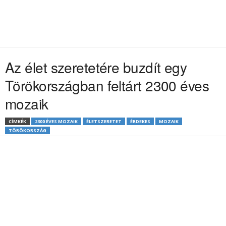
Az élet szeretetére buzdít egy
Törökországban feltárt 2300 éves
mozaik
CÍMKÉK
2300 ÉVES MOZAIK
ÉLETSZERETET
ÉRDEKES
MOZAIK
TÖRÖKORSZÁG