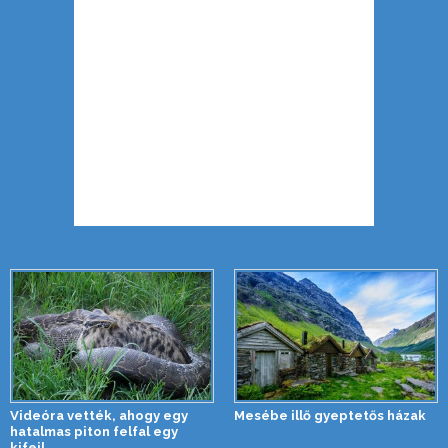
Videóra vették, ahogy egy
Mesébe illő gyeptetős házak
hatalmas piton felfal egy
kifejl...