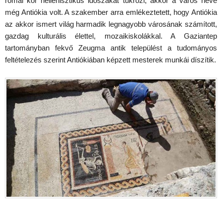
római kor hellenisztikus időszakát tükrözi, akkor a város neve
még Antiókia volt. A szakember arra emlékeztetett, hogy Antiókia
az akkor ismert világ harmadik legnagyobb városának számított,
gazdag kulturális élettel, mozaikiskolákkal. A Gaziantep
tartományban fekvő Zeugma antik települést a tudományos
feltételezés szerint Antiókiában képzett mesterek munkái díszítik.