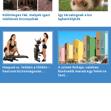
Különleges fák, melyek igazi
Így társalognak a kis
túlélőnek bizonyultak
lajhárkölykök
Haspad vs. felülés a földön –
A színek fizikája: valóban
hasizom biztonságosan ...
hűvösebb marad egy fehérre
fest...