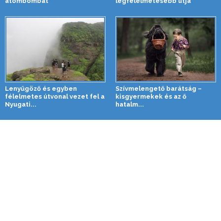
atombombát
legfélelmetesebb útja
Lenyűgöző és egyben
Szívmelengető barátság –
félelmetes útvonal vezet fel a
kisgyermekek és az ő
Nyugati...
hatalm...