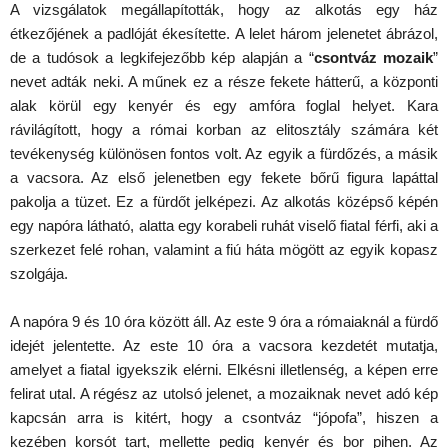
A vizsgálatok megállapították, hogy az alkotás egy ház
étkezőjének a padlóját ékesítette. A lelet három jelenetet ábrázol,
de a tudósok a legkifejezőbb kép alapján a “
csontváz mozaik
”
nevet adták neki. A műnek ez a része fekete hátterű, a központi
alak körül egy kenyér és egy amfóra foglal helyet. Kara
rávilágított, hogy a római korban az elitosztály számára két
tevékenység különösen fontos volt. Az egyik a fürdőzés, a másik
a vacsora. Az első jelenetben egy fekete bőrű figura lapáttal
pakolja a tüzet. Ez a fürdőt jelképezi. Az alkotás középső képén
egy napóra látható, alatta egy korabeli ruhát viselő fiatal férfi, aki a
szerkezet felé rohan, valamint a fiú háta mögött az egyik kopasz
szolgája.
A napóra 9 és 10 óra között áll. Az este 9 óra a rómaiaknál a fürdő
idejét jelentette. Az este 10 óra a vacsora kezdetét mutatja,
amelyet a fiatal igyekszik elérni. Elkésni illetlenség, a képen erre
felirat utal. A régész az utolsó jelenet, a mozaiknak nevet adó kép
kapcsán arra is kitért, hogy a csontváz “jópofa”, hiszen a
kezében korsót tart, mellette pedig kenyér és bor pihen. Az