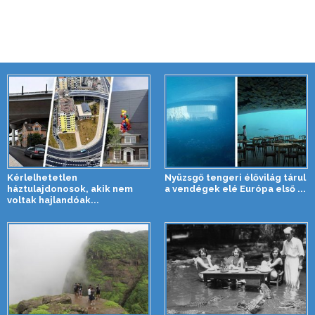
Kérlelhetetlen
Nyüzsgő tengeri élővilág tárul
háztulajdonosok, akik nem
a vendégek elé Európa első ...
voltak hajlandóak...