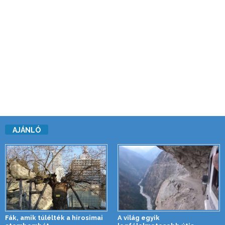
AJÁNLÓ
Fák, amik túlélték a hirosimai
A világ egyik