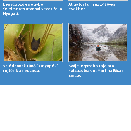
Lenyűgöző és egyben
Aligátorfarm az 1920-as
félelmetes útvonal vezet fel a
években
Nyugati...
Valótlannak tűnő “kutyapók”
Svájc legszebb tájaiara
rejtőzik az ecuado...
kalauzolnak el Martina Bisaz
ámula...