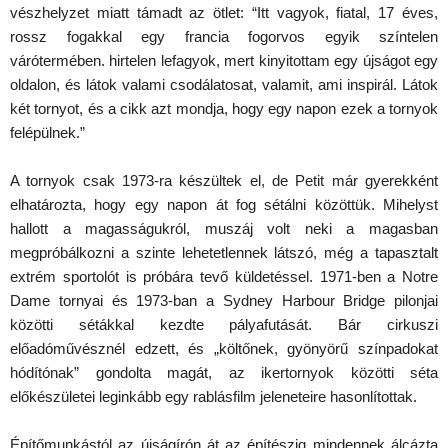
vészhelyzet miatt támadt az ötlet: “Itt vagyok, fiatal, 17 éves,
rossz fogakkal egy francia fogorvos egyik színtelen
várótermében. hirtelen lefagyok, mert kinyitottam egy újságot egy
oldalon, és látok valami csodálatosat, valamit, ami inspirál. Látok
két tornyot, és a cikk azt mondja, hogy egy napon ezek a tornyok
felépülnek.”
A tornyok csak 1973-ra készültek el, de Petit már gyerekként
elhatározta, hogy egy napon át fog sétálni közöttük. Mihelyst
hallott a magasságukról, muszáj volt neki a magasban
megpróbálkozni a szinte lehetetlennek látszó, még a tapasztalt
extrém sportolót is próbára tevő küldetéssel. 1971-ben a Notre
Dame tornyai és 1973-ban a Sydney Harbour Bridge pilonjai
közötti sétákkal kezdte pályafutását. Bár cirkuszi
előadóművésznél edzett, és „költőnek, gyönyörű színpadokat
hódítónak” gondolta magát, az ikertornyok közötti séta
előkészületei leginkább egy rablásfilm jeleneteire hasonlítottak.
Építőmunkástól az újságírón át az építészig mindennek álcázta