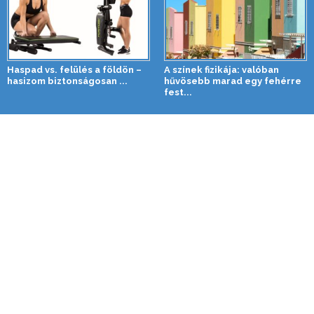
Haspad vs. felülés a földön –
A színek fizikája: valóban
hasizom biztonságosan ...
hűvösebb marad egy fehérre
fest...