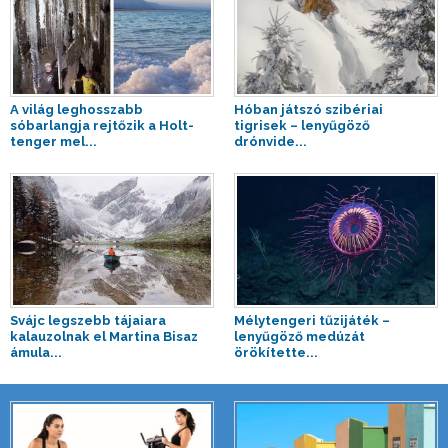
A világ leghosszabb
Hóban játszó szibériai
sóbarlangja rejtőzik a Holt-
tigrisek – lenyűgöző
tenger mel...
drónvide...
Svájc legszebb tájaiara
Mélytengeri tűzijáték –
kalauzolnak el Martina Bisaz
lenyűgöző medúzát
ámula...
örökítette...