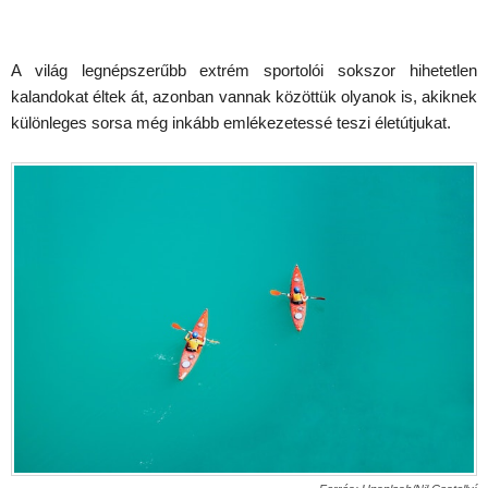
A világ legnépszerűbb extrém sportolói sokszor hihetetlen
kalandokat éltek át, azonban vannak közöttük olyanok is, akiknek
különleges sorsa még inkább emlékezetessé teszi életútjukat.