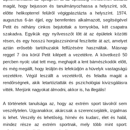
magát, hogy bejusson és tanulmányozhassa a helyszínt, sőt,
előtte helikopterrel felülről végigpásztázta a helyszínt. 1974.
augusztus 6-án éjjel, egy bennfentes alkalmazott, segítségével
Petit és néhány cinkos bejutottak a tornyokba, két csapatra
szakadva. Egyikük egy nyílvesszőt lőtt át az épületek közötti
résen, és egy hosszú horgászzsinórral feszítette át azt, amelyet
aztán erősebb tartóhuzalok felfűzésére használtak. Másnap
reggel 7 óra körül Petit kilépett a vezetékre. A következő 50
percben nyolc utat tett meg, meghajolt a lent bámészkodók előtt,
és még megállt, hogy leüljön és lefeküdjön a hüvelyk vastagságú
vezetékre. Végül leszállt a vezetékről, és feladta magát a
rendőrségnek, akik letartóztatták és pszichológiai kivizsgálásra
vitték. Merjünk nagyokat álmodni, akkor is, ha illegális!
A történetek tanulsága az, hogy az extrém sport távolról sem
veszélytelen. Ugyanakkor, akárcsak a szerencsejáték, izgalmas
is lehet. Veszély és lehetőség, hírnév és kudarc, élet és halál,
mindez része az extrém sportnak, mely több mint sport: