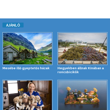
AJÁNLÓ
Mesébe illő gyeptetős házak
Hegyekben állnak Kínában a
roncsbiciklik