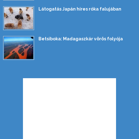
Látogatás Japán híres róka falujában
Betsiboka: Madagaszkár vörös folyója