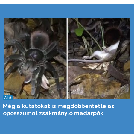
Állat
Még a kutatókat is megdöbbentette az
oposszumot zsákmányló madárpók