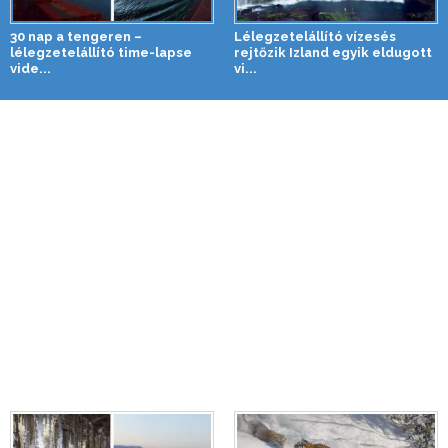
30 nap a tengeren –
Lélegzetelállító vízesés
lélegzetelállító time-lapse
rejtőzik Izland egyik eldugott
vide...
vi...