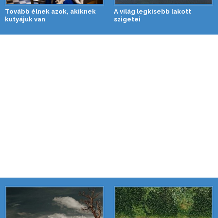
Tovább élnek azok, akiknek
A világ legkisebb lakott
kutyájuk van
szigetei