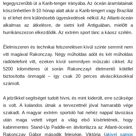
legegyszerűbb út a Karib-tenger irányába. Az óceán áramlatainak
köszönhetően 8-10 hónap alatt akár a Karib-tengert vagy Brazíliát
is el lehet érni különösebb ügyeskedések nélkül. Az Atlanti-óceán
alkalmas az átkelésre, de sietni kell Antiguában, mielőtt a
hurrikánszezon elkezdődik. Az extrém sport tánc a káosz szélén.
Élelmiszeren és technikai felszerelésen kívül szinte semmit nem
vitt magával Rakonczay. Négy műholdas adót és két műholdas
rádiótelefont vitt, ezeken kívül semmilyen műszaki cikket. Az
5200 kilométeres út során Rakonczayt életmentő kötéllel
biztosította önmagát – így csak 20 perces alvásciklusokkal
számolt.
A jelzőkkel segítséget tudott hívni, és mint kiderült, erre szüksége
is volt. A kalandos útnak a tervezettnél jóval hamarabb vége
szakadt. A magyar extrém sportoló hat nehéz nappal távozása
után maga vetett véget a világ első kísérletének, hogy
kabinmentes Stand-Up Paddle-en átvitorlázza az Atlanti-óceánt.
Rakonczay Gábor második felesége, Viktória (
akivel sajnos