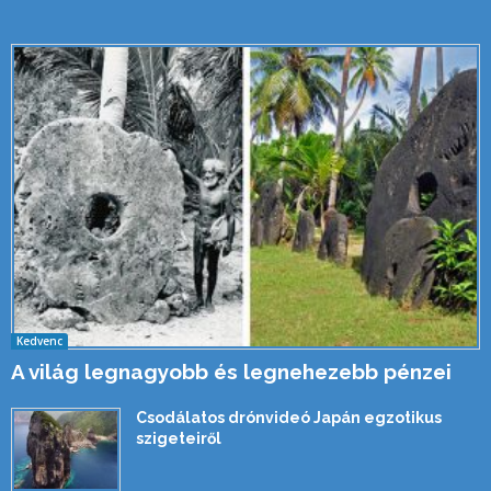
Kedvenc
A világ legnagyobb és legnehezebb pénzei
Csodálatos drónvideó Japán egzotikus
szigeteiről