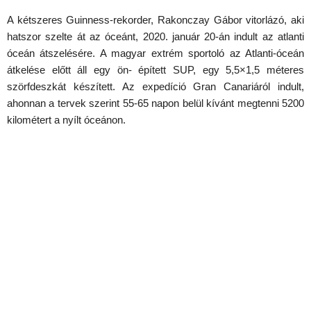
A kétszeres Guinness-rekorder, Rakonczay Gábor vitorlázó, aki
hatszor szelte át az óceánt, 2020. január 20-án indult az atlanti
óceán átszelésére. A magyar extrém sportoló az Atlanti-óceán
átkelése előtt áll egy ön- épített SUP, egy 5,5×1,5 méteres
szörfdeszkát készített. Az expedíció Gran Canariáról indult,
ahonnan a tervek szerint 55-65 napon belül kívánt megtenni 5200
kilométert a nyílt óceánon.