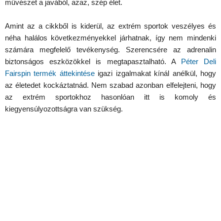
művészet a javából, azaz, szép élet.
Amint az a cikkből is kiderül, az extrém sportok veszélyes és
néha halálos következményekkel járhatnak, így nem mindenki
számára megfelelő tevékenység. Szerencsére az adrenalin
biztonságos eszközökkel is megtapasztalható. A
Péter Deli
Fairspin termék áttekintése
igazi izgalmakat kínál anélkül, hogy
az életedet kockáztatnád. Nem szabad azonban elfelejteni, hogy
az extrém sportokhoz hasonlóan itt is komoly és
kiegyensúlyozottságra van szükség.