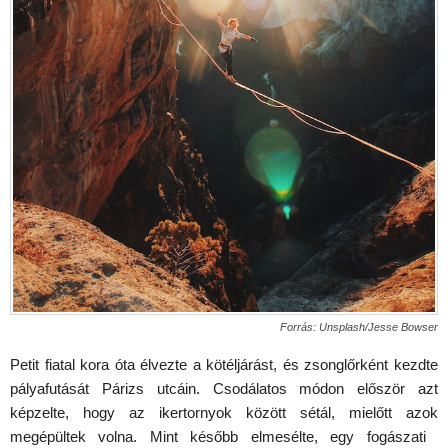
Forrás: Unsplash/Jesse Bowser
Petit fiatal kora óta élvezte a kötéljárást, és zsonglőrként kezdte
pályafutását Párizs utcáin. Csodálatos módon először azt
képzelte, hogy az ikertornyok között sétál, mielőtt azok
megépültek volna. Mint később elmesélte, egy fogászati ​​