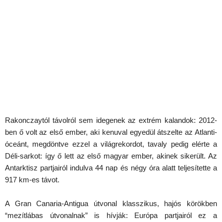
Rakonczaytól távolról sem idegenek az extrém kalandok: 2012-
ben ő volt az első ember, aki kenuval egyedül átszelte az Atlanti-
óceánt, megdöntve ezzel a világrekordot, tavaly pedig elérte a
Déli-sarkot: így ő lett az első magyar ember, akinek sikerült. Az
Antarktisz partjairól indulva 44 nap és négy óra alatt teljesítette a
917 km-es távot.
A Gran Canaria-Antigua útvonal klasszikus, hajós körökben
“mezítlábas útvonalnak” is hívják: Európa partjairól ez a