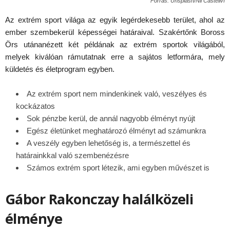
Forrás: Unsplash/Nil Castellví
Az extrém sport világa az egyik legérdekesebb terület, ahol az
ember szembekerül képességei határaival. Szakértőnk Boross
Örs utánanézett két példának az extrém sportok világából,
melyek kiválóan rámutatnak erre a sajátos letformára, mely
küldetés és életprogram egyben.
Az extrém sport nem mindenkinek való, veszélyes és
kockázatos
Sok pénzbe kerül, de annál nagyobb élményt nyújt
Egész életünket meghatározó élményt ad számunkra
A veszély egyben lehetőség is, a természettel és
határainkkal való szembenézésre
Számos extrém sport létezik, ami egyben művészet is
Gábor Rakonczay halálközeli
élménye