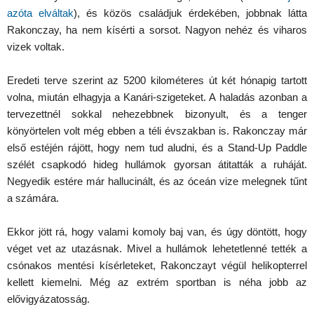
azóta elváltak
), és közös családjuk érdekében, jobbnak látta
Rakonczay, ha nem kísérti a sorsot. Nagyon nehéz és viharos
vizek voltak.
Eredeti terve szerint az 5200 kilométeres út két hónapig tartott
volna, miután elhagyja a Kanári-szigeteket. A haladás azonban a
tervezettnél sokkal nehezebbnek bizonyult, és a tenger
könyörtelen volt még ebben a téli évszakban is. Rakonczay már
első estéjén rájött, hogy nem tud aludni, és a Stand-Up Paddle
szélét csapkodó hideg hullámok gyorsan átitatták a ruháját.
Negyedik estére már hallucinált, és az óceán vize melegnek tűnt
a számára.
Ekkor jött rá, hogy valami komoly baj van, és úgy döntött, hogy
véget vet az utazásnak. Mivel a hullámok lehetetlenné tették a
csónakos mentési kísérleteket, Rakonczayt végül helikopterrel
kellett kiemelni. Még az extrém sportban is néha jobb az
elővigyázatosság.