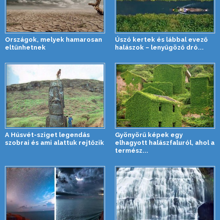
Országok, melyek hamarosan
Úszó kertek és lábbal evező
eltűnhetnek
halászok – lenyűgöző dró...
A Húsvét-sziget legendás
Gyönyörű képek egy
szobrai és ami alattuk rejtőzik
elhagyott halászfaluról, ahol a
termész...