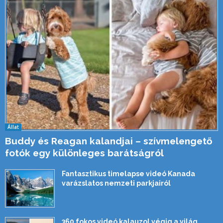
Állat
Buddy és Reagan kalandjai – szívmelengető
fotók egy különleges barátságról
Fantasztikus timelapse videó Kanada
varázslatos nemzeti parkjairól
360 fokos videó kalauzol végig a világ