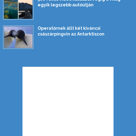
egyik legszebb autóútján
Operatőrnek állt két kíváncsi
császárpingvin az Antarktiszon