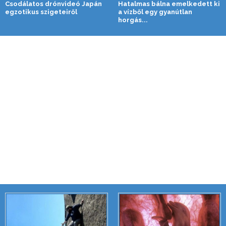
Csodálatos drónvideó Japán
Hatalmas bálna emelkedett ki
egzotikus szigeteiről
a vízből egy gyanútlan
horgás...