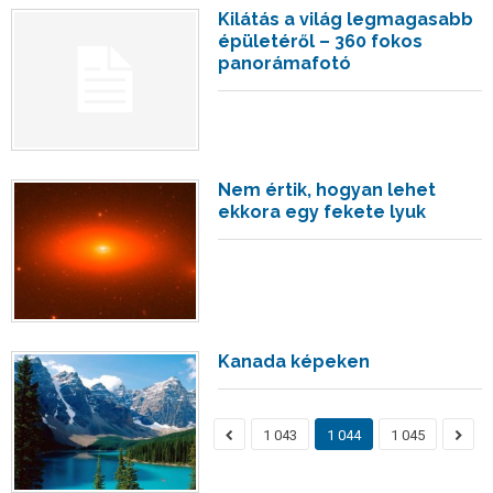
Kilátás a világ legmagasabb
épületéről – 360 fokos
panorámafotó
Nem értik, hogyan lehet
ekkora egy fekete lyuk
Kanada képeken
1 043
1 044
1 045