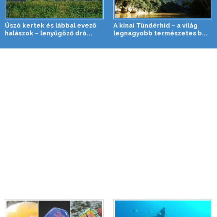
Úszó kertek és lábbal evező
A kínai Tündérhíd – a világ
halászok – lenyűgöző dró...
legnagyobb természetes b...