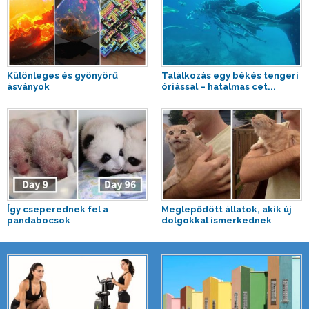
Különleges és gyönyörű
Találkozás egy békés tengeri
ásványok
óriással – hatalmas cet...
Így cseperednek fel a
Meglepődött állatok, akik új
pandabocsok
dolgokkal ismerkednek