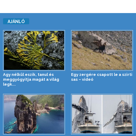
AJÁNLÓ
Agy nélkül eszik, tanul és
Egy zergére csapott le a szirti
meggyógyítja magát a világ
sas – videó
legk...