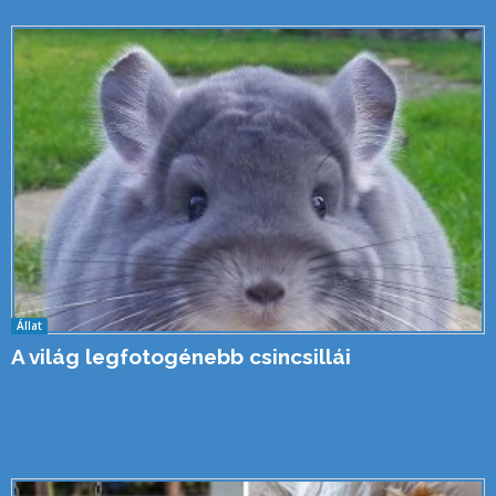
Állat
A világ legfotogénebb csincsillái