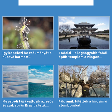
Így kebelezi be zsákmányát a
TodaiJi – a legnagyobb fából
húsevő harmatfű
épült templom a világon...
Mesebeli tájjá változik az esős
Fák, amik túlélték a hirosimai
évszak során Brazília legk...
atombombát