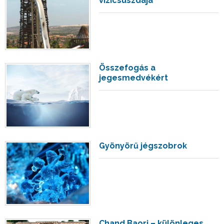
vízicsúszdája
Összefogás a
jegesmedvékért
Gyönyörű jégszobrok
Chand Baori – különleges