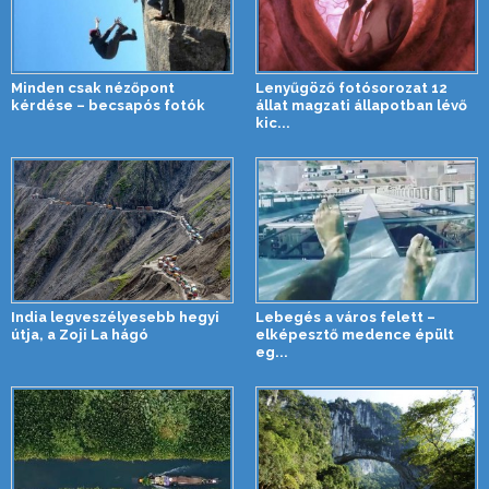
Minden csak nézőpont
Lenyűgöző fotósorozat 12
kérdése – becsapós fotók
állat magzati állapotban lévő
kic...
India legveszélyesebb hegyi
Lebegés a város felett –
útja, a Zoji La hágó
elképesztő medence épült
eg...