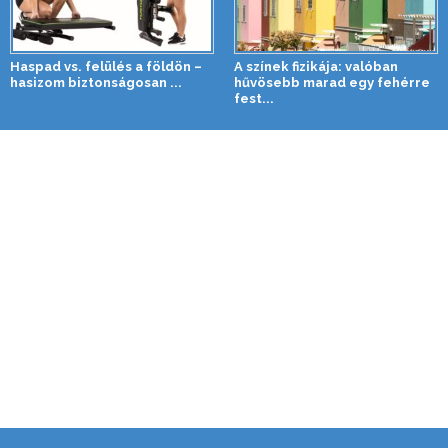
Haspad vs. felülés a földön –
A színek fizikája: valóban
hasizom biztonságosan ...
hűvösebb marad egy fehérre
fest...