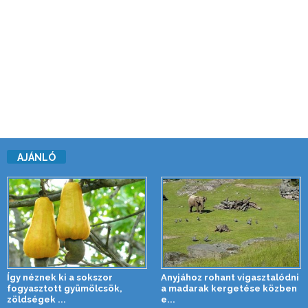
AJÁNLÓ
Így néznek ki a sokszor
Anyjához rohant vigasztalódni
fogyasztott gyümölcsök,
a madarak kergetése közben
zöldségek ...
e...