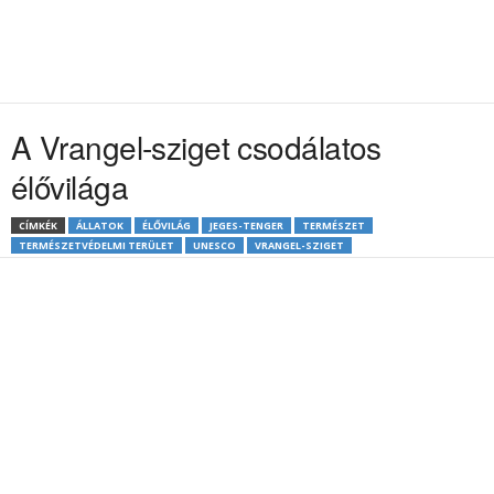
A Vrangel-sziget csodálatos
élővilága
CÍMKÉK
ÁLLATOK
ÉLŐVILÁG
JEGES-TENGER
TERMÉSZET
TERMÉSZETVÉDELMI TERÜLET
UNESCO
VRANGEL-SZIGET