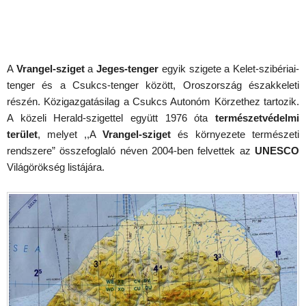
A
Vrangel-sziget
a
Jeges-tenger
egyik szigete a Kelet-szibériai-
tenger és a Csukcs-tenger között, Oroszország északkeleti
részén. Közigazgatásilag a Csukcs Autonóm Körzethez tartozik.
A közeli Herald-szigettel együtt 1976 óta
természetvédelmi
terület
, melyet ,,A
Vrangel-sziget
és környezete természeti
rendszere” összefoglaló néven 2004-ben felvettek az
UNESCO
Világörökség listájára.