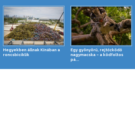
Hegyekben állnak Kínában a
Egy gyönyörű, rejtőzködő
roncsbiciklik
nagymacska – a ködfoltos
pá...