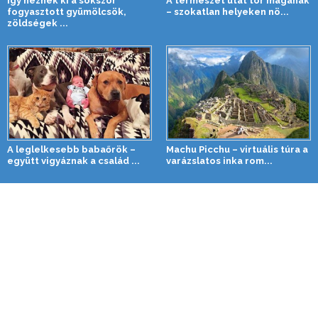
Így néznek ki a sokszor
A természet utat tör magának
fogyasztott gyümölcsök,
– szokatlan helyeken nö...
zöldségek ...
A leglelkesebb babaőrök –
Machu Picchu – virtuális túra a
együtt vigyáznak a család ...
varázslatos inka rom...