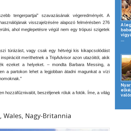
gszebb tengerpartjai” szavazásának végeredményét. A
 felhasználójának visszajelzésére alapozó felmérésben 276
A le
erülni, ahol meglepetésre végül nem egy trópusi szigetek
baba
vigy
...
aszi túrázást, vagy csak egy hétvégi kis kikapcsolódást
inspirációt meríthetnek a TripAdvisor azon utazóitól, akik
ték ezeket a helyeket. – mondta Barbara Messing, a
ken a partokon lehet a legjobban átadni magunkat a vízi
 homoknak.”
Nyar
elké
 hozzáfűznivalót, beszéljenek róluk a fotók. Íme, a világ
való
, Wales, Nagy-Britannia