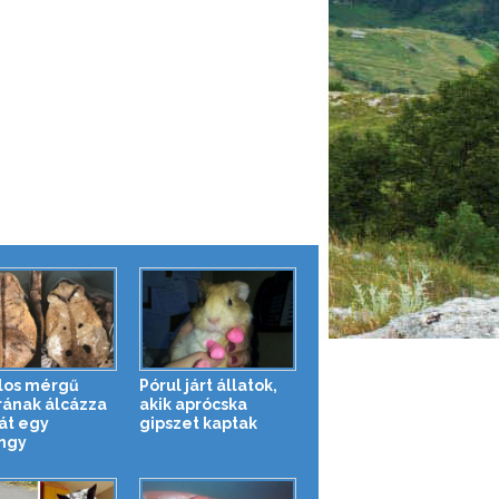
los mérgű
Pórul járt állatok,
rának álcázza
akik aprócska
t egy
gipszet kaptak
ngy