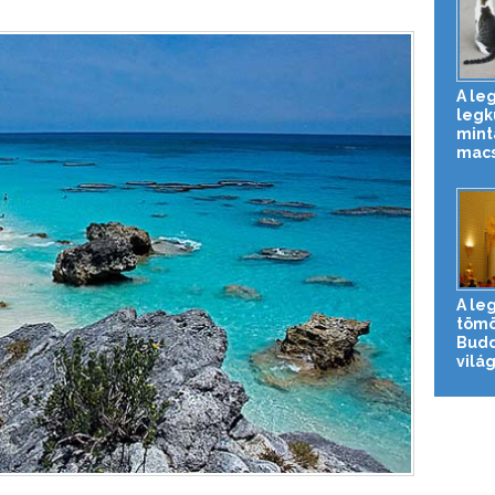
A le
legk
mint
macs
A le
tömö
Budd
vilá