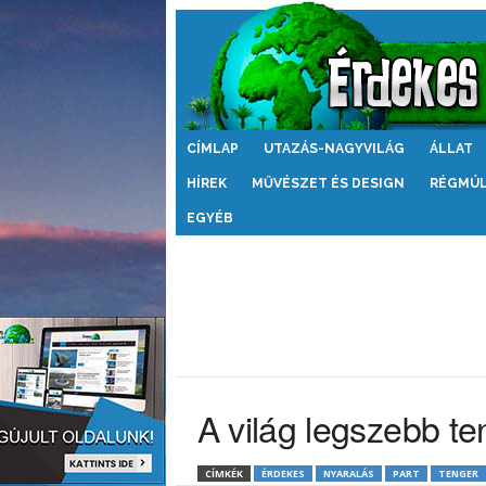
Érdekes
CÍMLAP
UTAZÁS-NAGYVILÁG
ÁLLAT
Világ
HÍREK
MŰVÉSZET ÉS DESIGN
RÉGMÚ
EGYÉB
A világ legszebb te
CÍMKÉK
ÉRDEKES
NYARALÁS
PART
TENGER