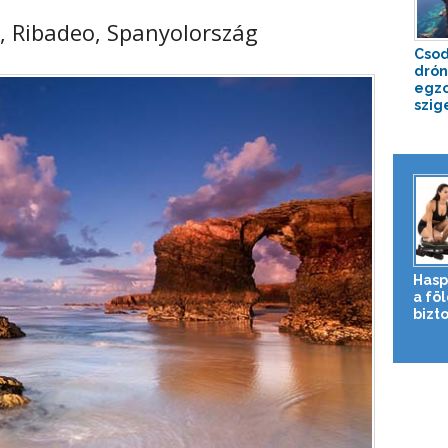
s, Ribadeo, Spanyolország
Csod
drón
egzo
szig
Hasp
a fö
bizto