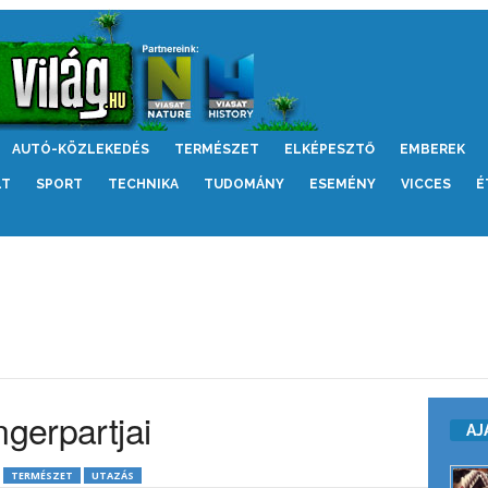
AUTÓ-KÖZLEKEDÉS
TERMÉSZET
ELKÉPESZTŐ
EMBEREK
LT
SPORT
TECHNIKA
TUDOMÁNY
ESEMÉNY
VICCES
É
ngerpartjai
AJ
TERMÉSZET
UTAZÁS