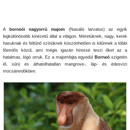
A
borneói nagyorrú majom
(Nasalis larvatus) az egyik
legkülönösebb kinézetű állat a világon. Méretüknek, nagy, kerek
hasuknak és feltűnő színüknek köszönhetően is kitűnnek a többi
főemlős közül, ami mégis igazán híressé teszi őket az a
hatalmas, lógó orruk. Ez a majomfajta egyedül
Borneó
szigetén
él, sűrű és áthatolhatatlan mangrove-, láp- és édesvízi
mocsárerdőkben.