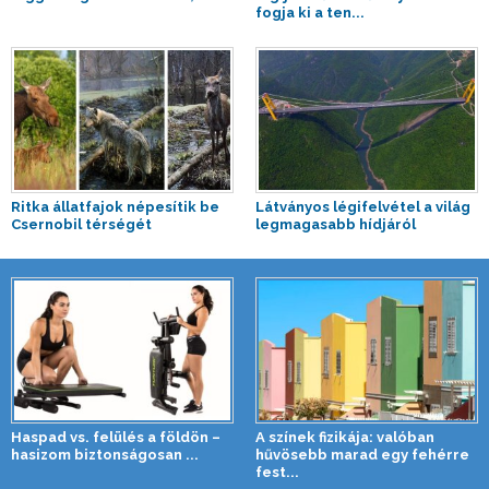
fogja ki a ten...
Ritka állatfajok népesítik be
Látványos légifelvétel a világ
Csernobil térségét
legmagasabb hídjáról
Haspad vs. felülés a földön –
A színek fizikája: valóban
hasizom biztonságosan ...
hűvösebb marad egy fehérre
fest...