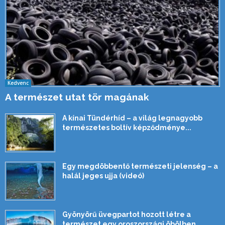
Kedvenc
A természet utat tör magának
A kínai Tündérhíd – a világ legnagyobb
természetes boltív képződménye...
Egy megdöbbentő természeti jelenség – a
halál jeges ujja (videó)
Gyönyörű üvegpartot hozott létre a
természet egy oroszországi öbölben