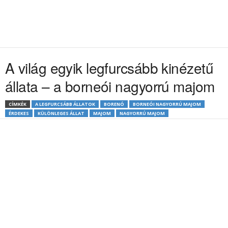
A világ egyik legfurcsább kinézetű
állata – a borneói nagyorrú majom
CÍMKÉK
A LEGFURCSÁBB ÁLLATOK
BORENÓ
BORNEÓI NAGYORRÚ MAJOM
ÉRDEKES
KÜLÖNLEGES ÁLLAT
MAJOM
NAGYORRÚ MAJOM