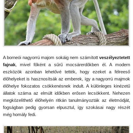
A borneói nagyorrú majom sokáig nem számított
veszélyeztetett
fajnak
, mivel főként a sűrű mocsárerdőkben él. A modern
eszközök azonban lehetővé tették, hogy ezeket a félreeső
élőhelyeket is hasznosítsák az emberek, így a nagyorrú majmok
élőhelye fokozatos csökkenésnek indult. A különleges kinézetű
állatok száma az elmúlt időkben erősen lecsökkent. Nehezen
megközelíthető élőhelyén ritkán tanulmányozták az életmódját,
fogságban pedig gyorsan elpusztul, így szokásai nagy részét
még homály fedi.