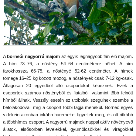
A
borneói nagyorrú majom
az egyik legnagyobb fán élő majom.
A hím 73–76, a nőstény 54–64 centiméterre nőhet. A hím
farokhossza 66-75, a nőstényé 52-62 centiméter. A hímek
tömege 16–25 kg között mozog, a nőstények csak 7-12 kg-osak.
Átlagosan 20 egyedből álló csoportokat képeznek. Ezek a
csoportok számos nőstényből és fiatalból, valamint több felnőtt
hímből állnak. Veszély esetén ez utóbbiak szegülnek szembe a
betolakodóval, míg a csoport többi tagja menekül. Borneó egyes
vidékein azonban inkább háremeket figyeltek meg, és ott ritkább
a többhímes csoport. A nagyorrú majmok nappal aktív növényevő
állatok, elsősorban levelekkel, gyümölcsökkel és virágokkal