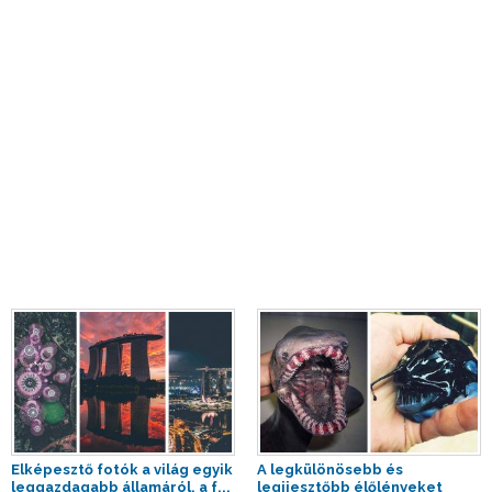
Elképesztő fotók a világ egyik
A legkülönösebb és
leggazdagabb államáról, a f...
legijesztőbb élőlényeket