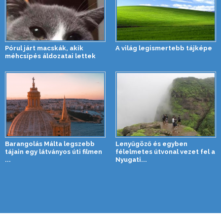
Pórul járt macskák, akik
A világ legismertebb tájképe
méhcsípés áldozatai lettek
Barangolás Málta legszebb
Lenyűgöző és egyben
tájain egy látványos úti filmen
félelmetes útvonal vezet fel a
...
Nyugati...