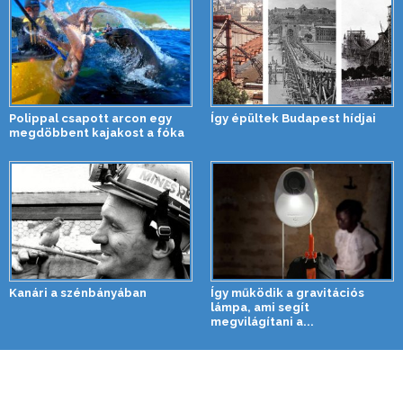
Polippal csapott arcon egy
Így épültek Budapest hídjai
megdöbbent kajakost a fóka
Kanári a szénbányában
Így működik a gravitációs
lámpa, ami segít
megvilágítani a...