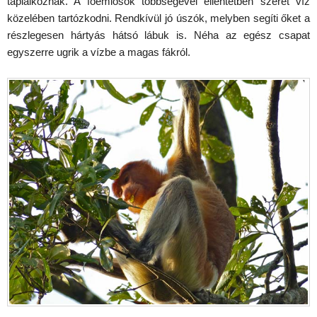
táplálkoznak. A főemlősök többségével ellentétben szeret víz
közelében tartózkodni. Rendkívül jó úszók, melyben segíti őket a
részlegesen hártyás hátsó lábuk is. Néha az egész csapat
egyszerre ugrik a vízbe a magas fákról.