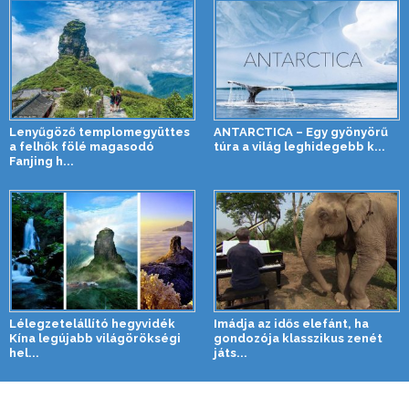
Lenyűgöző templomegyüttes
ANTARCTICA – Egy gyönyörű
a felhők fölé magasodó
túra a világ leghidegebb k...
Fanjing h...
Lélegzetelállító hegyvidék
Imádja az idős elefánt, ha
Kína legújabb világörökségi
gondozója klasszikus zenét
hel...
játs...