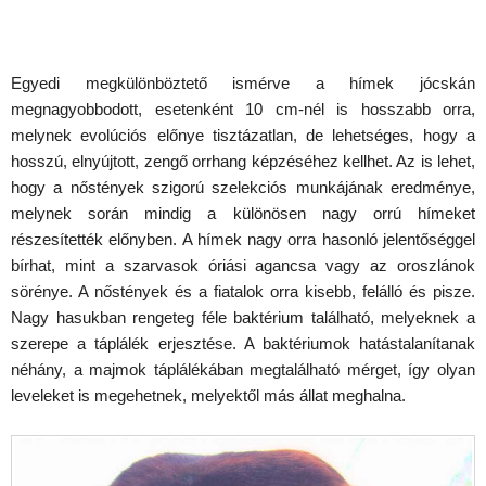
Egyedi megkülönböztető ismérve a hímek jócskán
megnagyobbodott, esetenként 10 cm-nél is hosszabb orra,
melynek evolúciós előnye tisztázatlan, de lehetséges, hogy a
hosszú, elnyújtott, zengő orrhang képzéséhez kellhet. Az is lehet,
hogy a nőstények szigorú szelekciós munkájának eredménye,
melynek során mindig a különösen nagy orrú hímeket
részesítették előnyben. A hímek nagy orra hasonló jelentőséggel
bírhat, mint a szarvasok óriási agancsa vagy az oroszlánok
sörénye. A nőstények és a fiatalok orra kisebb, felálló és pisze.
Nagy hasukban rengeteg féle baktérium található, melyeknek a
szerepe a táplálék erjesztése. A baktériumok hatástalanítanak
néhány, a majmok táplálékában megtalálható mérget, így olyan
leveleket is megehetnek, melyektől más állat meghalna.