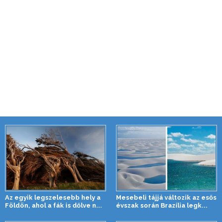
Az egyik legszelesebb hely a
Mesebeli tájjá változik az esős
Földön, ahol a fák is dőlve n...
évszak során Brazília legk...