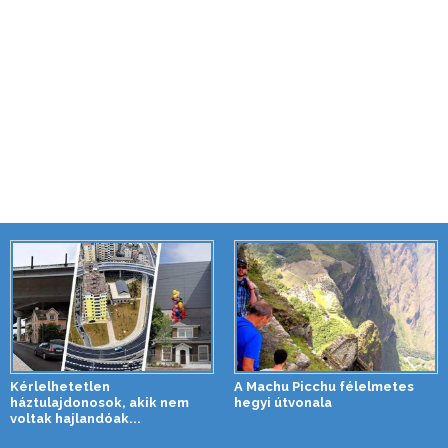
Kérlelhetetlen
A Machu Picchu félelmetes
háztulajdonosok, akik nem
hegyi útvonala
voltak hajlandóak...