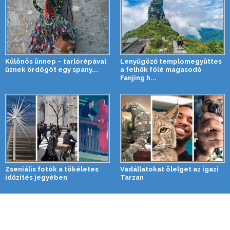
Különös ünnep – tarlórépával
Lenyűgöző templomegyüttes
űznek ördögöt egy spany...
a felhők fölé magasodó
Fanjing h...
Zseniális fotók a tökéletes
Vadállatokat ölelget az igazi
időzítés jegyében
Tarzan