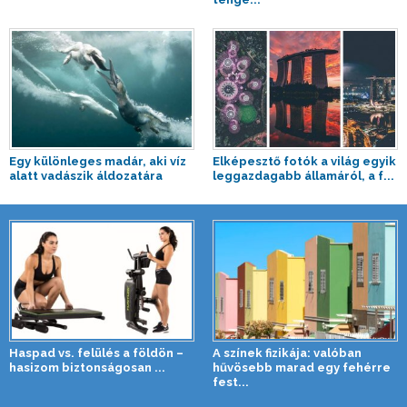
Egy különleges madár, aki víz
Elképesztő fotók a világ egyik
alatt vadászik áldozatára
leggazdagabb államáról, a f...
Haspad vs. felülés a földön –
A színek fizikája: valóban
hasizom biztonságosan ...
hűvösebb marad egy fehérre
fest...