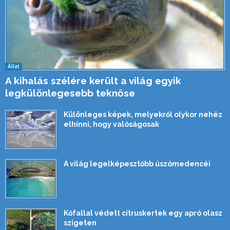
Állat
A kihalás szélére került a világ egyik
legkülönlegesebb teknőse
Különleges képek, melyekről olykor nehéz
elhinni, hogy valóságosak
A világ legelképesztőbb úszómedencéi
Kőfallal védett citruskertek egy apró olasz
szigeten