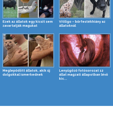
Ezek az állatok egy kicsit sem
Vitiligo – bőrfestékhiány az
zavartatják magukat
állatoknál
Meglepődött állatok, akik új
Lenyűgöző fotósorozat 12
dolgokkal ismerkednek
állat magzati állapotban lévő
kic...