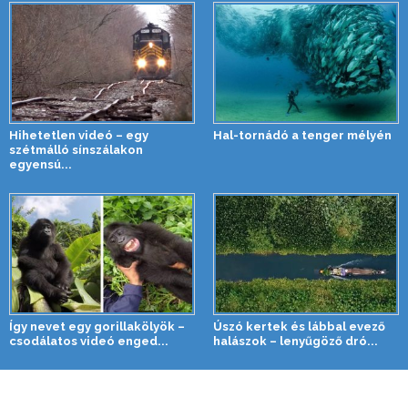
Hihetetlen videó – egy
Hal-tornádó a tenger mélyén
szétmálló sínszálakon
egyensú...
Így nevet egy gorillakölyök –
Úszó kertek és lábbal evező
csodálatos videó enged...
halászok – lenyűgöző dró...