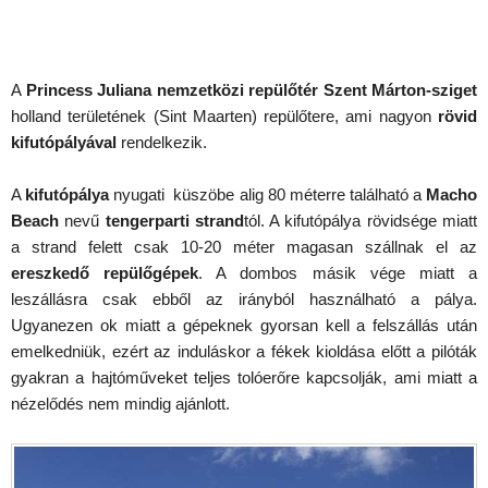
A
Princess Juliana nemzetközi repülőtér Szent Márton-sziget
holland területének (Sint Maarten) repülőtere, ami nagyon
rövid
kifutópályával
rendelkezik.
A
kifutópálya
nyugati küszöbe alig 80 méterre található a
Macho
Beach
nevű
tengerparti strand
tól. A kifutópálya rövidsége miatt
a strand felett csak 10-20 méter magasan szállnak el az
ereszkedő repülőgépek
. A dombos másik vége miatt a
leszállásra csak ebből az irányból használható a pálya.
Ugyanezen ok miatt a gépeknek gyorsan kell a felszállás után
emelkedniük, ezért az induláskor a fékek kioldása előtt a pilóták
gyakran a hajtóműveket teljes tolóerőre kapcsolják, ami miatt a
nézelődés nem mindig ajánlott.