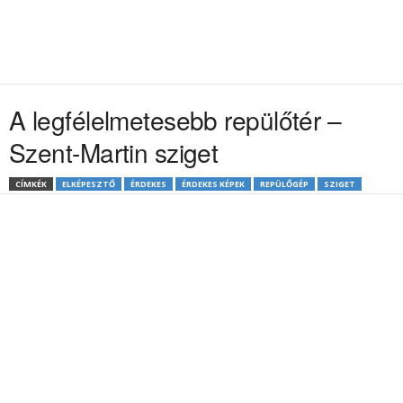
A legfélelmetesebb repülőtér –
Szent-Martin sziget
CÍMKÉK
ELKÉPESZTŐ
ÉRDEKES
ÉRDEKES KÉPEK
REPÜLŐGÉP
SZIGET