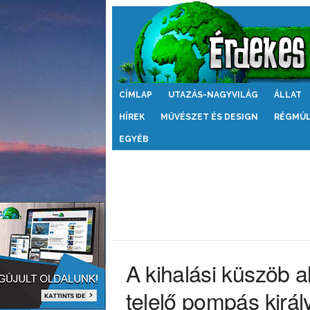
Érdekes
CÍMLAP
UTAZÁS-NAGYVILÁG
ÁLLAT
Világ
HÍREK
MŰVÉSZET ÉS DESIGN
RÉGMÚ
EGYÉB
A kihalási küszöb 
telelő pompás királ