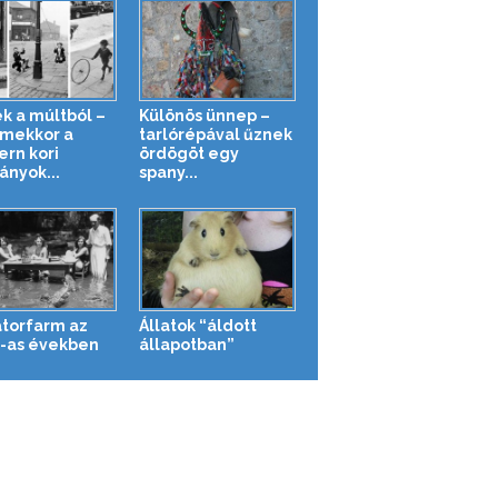
k a múltból –
Különös ünnep –
mekkor a
tarlórépával űznek
rn kori
ördögöt egy
ányok...
spany...
átorfarm az
Állatok “áldott
-as években
állapotban”