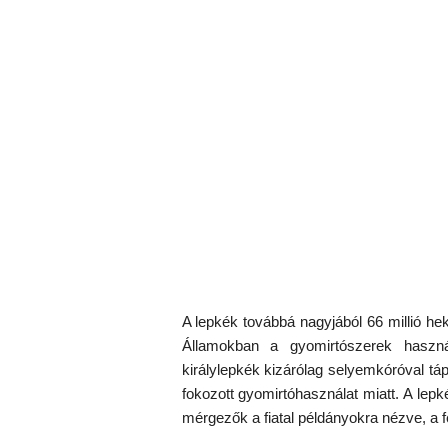
A lepkék továbbá nagyjából 66 millió he
Államokban a gyomirtószerek haszná
királylepkék kizárólag selyemkóróval t
fokozott gyomirtóhasználat miatt. A lepk
mérgezők a fiatal példányokra nézve, a fe