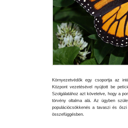
Környezetvédők egy csoportja az inté
Központ vezetésével nyújtott be petí
Szolgálatához azt követelve, hogy a pom
törvény oltalma alá. Az ügyben szüle
populációcsökkenés a tavaszi és őszi 
összefüggésben.