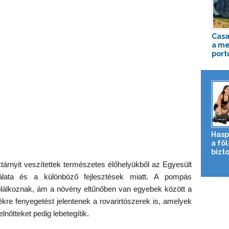
Casa
a me
port
Hasp
a fö
bizto
ktárnyit veszítettek természetes élőhelyükből az Egyesült
lata és a különböző fejlesztések miatt. A pompás
áplálkoznak, ám a növény eltűnőben van egyebek között a
ékre fenyegetést jelentenek a rovarirtószerek is, amelyek
lnőtteket pedig lebetegítik.