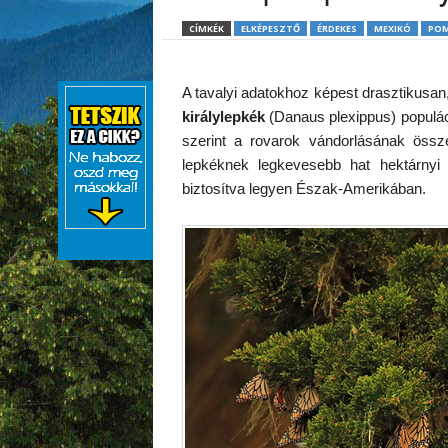
CÍMKÉK
ELKÉPESZTŐ
ÉRDEKES
MEXIKÓ
POM
A tavalyi adatokhoz képest drasztikusan
királylepkék
(Danaus plexippus) populáci
szerint a rovarok vándorlásának össz
lepkéknek legkevesebb hat hektárnyi e
biztosítva legyen Észak-Amerikában.