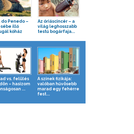
 do Penedo –
Az óriáscincér – a
sébe illő
világ leghosszabb
ugál kőház
testű bogárfaja...
ad vs. felülés
A színek fizikája:
ldön – hasizom
valóban hűvösebb
nságosan ...
marad egy fehérre
fest...