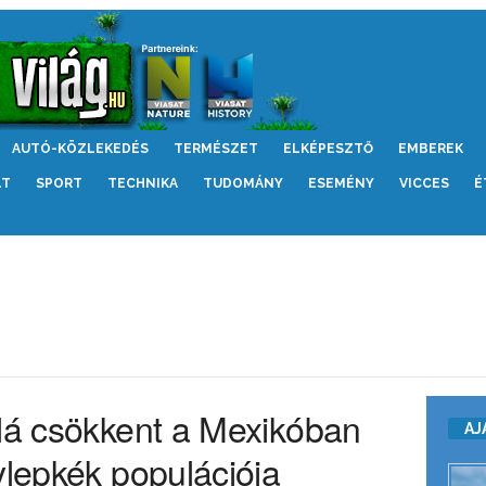
AUTÓ-KÖZLEKEDÉS
TERMÉSZET
ELKÉPESZTŐ
EMBEREK
LT
SPORT
TECHNIKA
TUDOMÁNY
ESEMÉNY
VICCES
É
alá csökkent a Mexikóban
AJ
ylepkék populációja