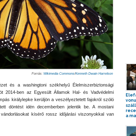
Forrás:
Wikimedia Commons
/
Kenneth Dwain Harrelson
zet és a washingtoni székhelyű Élelmiszerbiztonsági
ciót 2014-ben az Egyesült Államok Hal- és Vadvédelmi
Elef
pás királylepke kerüljön a veszélyeztetett fajokról szóló
vonu
szál
tett döntést idén decemberben jelentik be. A mostani
rece
vándorlásokat kísérő rossz időjárási viszonyokkal van
a ma.