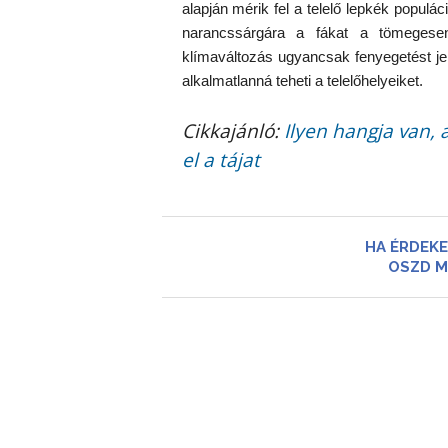
alapján mérik fel a telelő lepkék populá
narancssárgára a fákat a tömegese
klímaváltozás ugyancsak fenyegetést je
alkalmatlanná teheti a telelőhelyeiket.
Cikkajánló:
Ilyen hangja van, 
el a tájat
HA ÉRDEKE
OSZD M