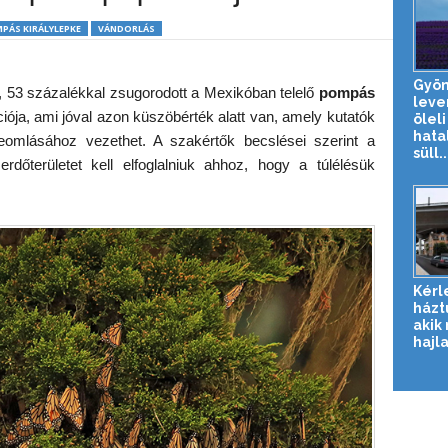
PÁS KIRÁLYLEPKE
VÁNDORLÁS
Gyön
, 53 százalékkal zsugorodott a Mexikóban telelő
pompás
leve
ója, ami jóval azon küszöbérték alatt van, amely kutatók
öleli
hata
eomlásához vezethet. A szakértők becslései szerint a
süll..
rdőterületet kell elfoglalniuk ahhoz, hogy a túlélésük
Kérl
házt
akik
hajl