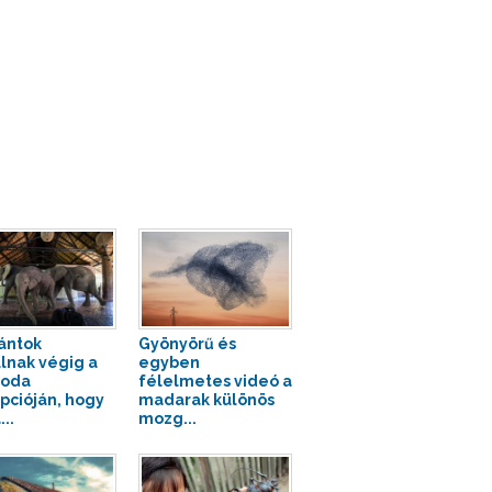
ántok
Gyönyörű és
lnak végig a
egyben
loda
félelmetes videó a
pcióján, hogy
madarak különös
..
mozg...