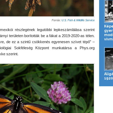
Forrás:
U.S. Fish & Wildlife Service
Képe
exikói részlegének legutóbbi lepkeszámlálása szerint
gyer
mode
nyi területen borították be a fákat a 2019-2020-as télen.
vívm
sre, de ez a szintű csökkenés egyenesen szívet tépő” –
iológiai Sokféleség Központ munkatársa a Phys.org
kke szerint.
Alig
1920