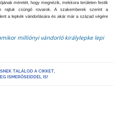
ciójának méretét, hogy megnézik, mekkora területen festik
n rajtuk csüngő rovarok. A szakemberek szerint a
lent a lepkék vándorlására és akár már a század végére
amikor milliónyi vándorló királylepke lepi
SNEK TALÁLOD A CIKKET,
EG ISMERŐSEIDDEL IS!