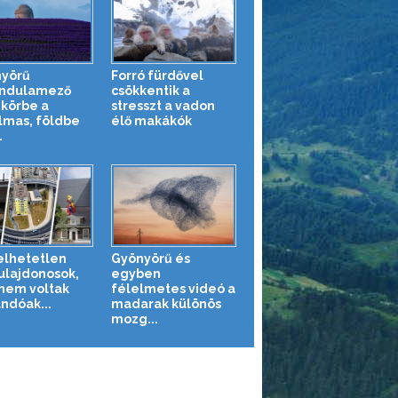
yörű
Forró fürdővel
ndulamező
csökkentik a
 körbe a
stresszt a vadon
lmas, földbe
élő makákók
.
elhetetlen
Gyönyörű és
ulajdonosok,
egyben
 nem voltak
félelmetes videó a
andóak...
madarak különös
mozg...