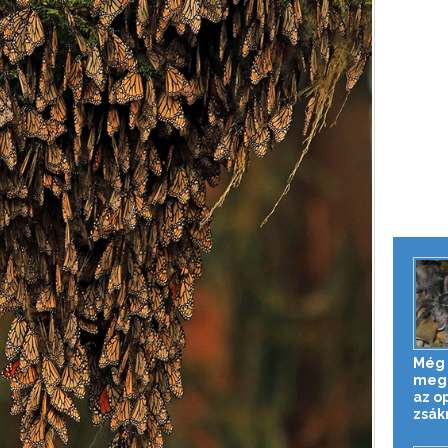
Még 
meg
az o
zsák