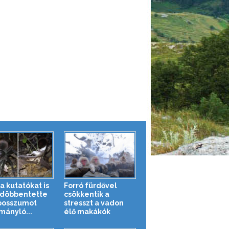
a kutatókat is
Forró fürdővel
döbbentette
csökkentik a
posszumot
stresszt a vadon
mányló...
élő makákók