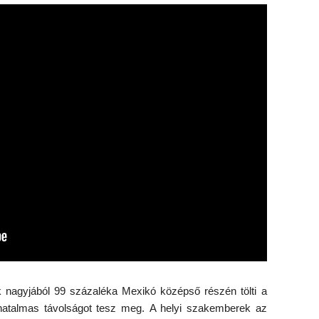
 nagyjából 99 százaléka Mexikó középső részén tölti a
n hatalmas távolságot tesz meg. A helyi szakemberek az