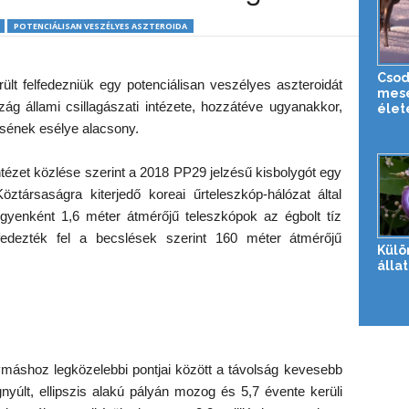
POTENCIÁLISAN VESZÉLYES ASZTEROIDA
Csod
rült felfedezniük egy potenciálisan veszélyes aszteroidát
mesé
szág állami csillagászati intézete, hozzátéve ugyanakkor,
élet
ének esélye alacsony.
ntézet közlése szerint a 2018 PP29 jelzésű kisbolygót egy
Köztársaságra kiterjedő koreai űrteleszkóp-hálózat által
egyenként 1,6 méter átmérőjű teleszkópok az égbolt tíz
fedezték fel a becslések szerint 160 méter átmérőjű
Külö
álla
máshoz legközelebbi pontjai között a távolság kevesebb
gnyúlt, ellipszis alakú pályán mozog és 5,7 évente kerüli