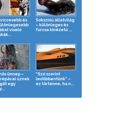
gviccesebb és
Sokszínű állatvilág
ülönlegesebb
– különleges és
ákat viselő
furcsa kinézetű ...
kák...
nös ünnep –
“Szó szerint
órépával űznek
ledöbbentünk” –
göt egy
ez történne, ha n...
...