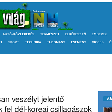
AUTÓ-KÖZLEKEDÉS
TERMÉSZET
ELKÉPESZTŐ
EMBEREK
LT
SPORT
TECHNIKA
TUDOMÁNY
ESEMÉNY
VICCES
É
san veszélyt jelentő
AJ
 fel dél-koreai csillagászok