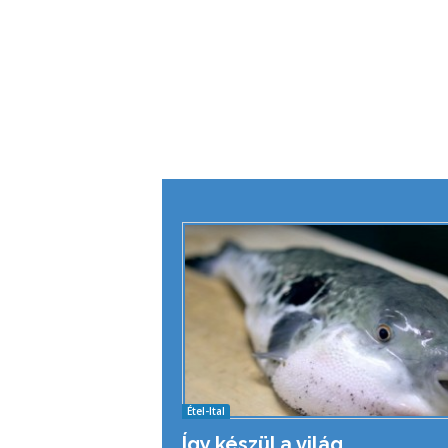
Étel-Ital
Így készül a világ