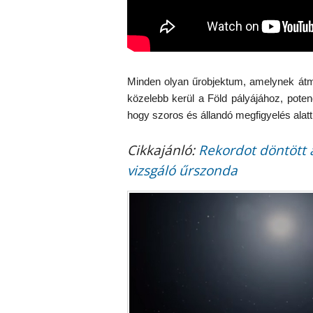
Minden olyan űrobjektum, amelynek átmé
közelebb kerül a Föld pályájához, poten
hogy szoros és állandó megfigyelés alatt 
Cikkajánló:
Rekordot döntött 
vizsgáló űrszonda