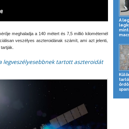
A le
legk
mint
rője meghaladja a 140 métert és 7,5 millió kilométernél
macs
ciálisan veszélyes aszteroidának számít, ami azt jelenti,
tartják.
a legveszélyesebbnek tartott aszteroidát
Külö
tarl
ördö
spany