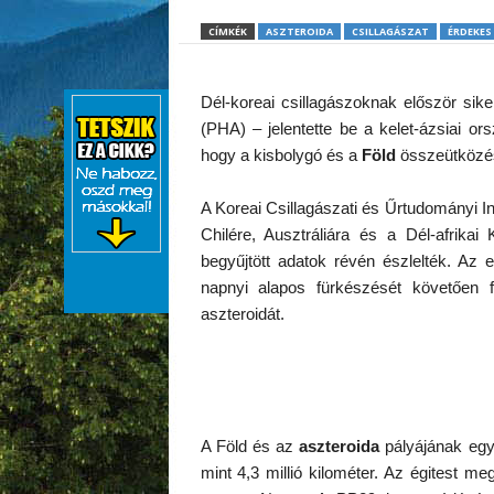
CÍMKÉK
ASZTEROIDA
CSILLAGÁSZAT
ÉRDEKES
Dél-koreai csillagászoknak először sike
(PHA) – jelentette be a kelet-ázsiai or
hogy a kisbolygó és a
Föld
összeütközés
A Koreai Csillagászati és Űrtudományi I
Chilére, Ausztráliára és a Dél-afrikai 
begyűjtött adatok révén észlelték. Az 
napnyi alapos fürkészését követően 
aszteroidát.
A Föld és az
aszteroida
pályájának egy
mint 4,3 millió kilométer. Az égitest me