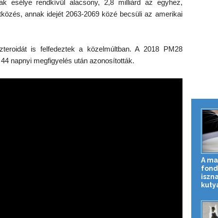
esélye rendkívül alacsony, 2,8 milliárd az egyhez,
közés, annak idejét 2063-2069 közé becsüli az amerikai
zteroidát is felfedeztek a közelmúltban. A 2018 PM28
 44 napnyi megfigyelés után azonosították.
A ma
fond
iszna
kuty