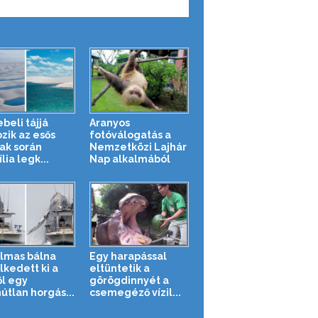
beli tájjá
Aranyos
ozik az esős
fotóválogatás a
ak során
Nemzetközi Lajhár
lia legk...
Nap alkalmából
lmas bálna
Egy harapással
kedett ki a
eltüntetik a
ől egy
görögdinnyét a
útlan horgás...
csemegéző vízil...