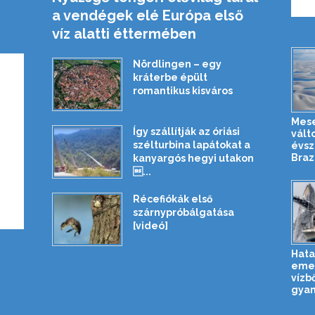
a vendégek elé Európa első
víz alatti éttermében
Nördlingen – egy
kráterbe épült
romantikus kisváros
Mese
Így szállítják az óriási
vált
szélturbina lapátokat a
évsz
Brazí
kanyargós hegyi utakon
...
Récefiókák első
szárnypróbálgatása
[videó]
Hata
emel
vízb
gyan