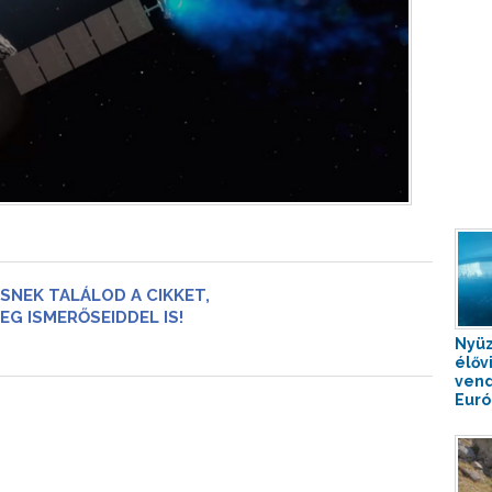
SNEK TALÁLOD A CIKKET,
EG ISMERŐSEIDDEL IS!
Nyüz
élővi
vend
Európ