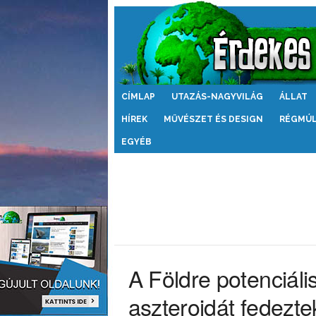
Érdekes
CÍMLAP
UTAZÁS-NAGYVILÁG
ÁLLAT
Világ
HÍREK
MŰVÉSZET ÉS DESIGN
RÉGMÚ
EGYÉB
A Földre potenciáli
aszteroidát fedeztek