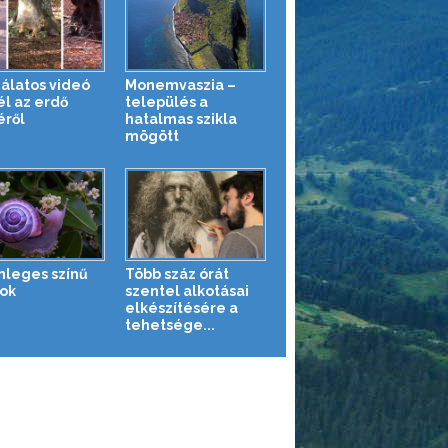
álatos videó
Monemvaszia –
l az erdő
település a
éről
hatalmas szikla
mögött
nleges színű
Több száz órát
tok
szentel alkotásai
elkészítésére a
tehetsége...