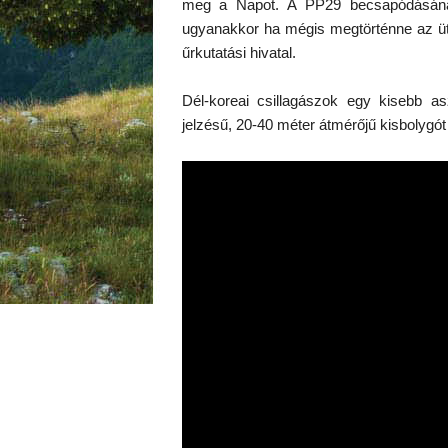
meg a Napot. A PP29 becsapódásának 
ugyanakkor ha mégis megtörténne az üt
űrkutatási hivatal.
Dél-koreai csillagászok egy kisebb as
jelzésű, 20-40 méter átmérőjű kisbolygót