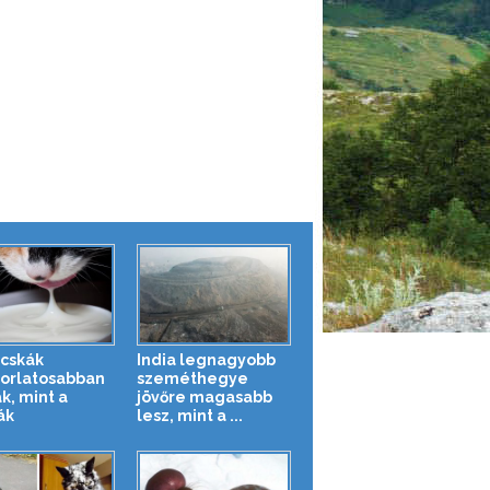
cskák
India legnagyobb
orlatosabban
szeméthegye
k, mint a
jövőre magasabb
ák
lesz, mint a ...