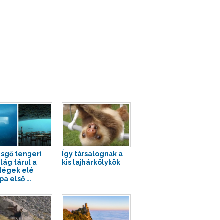
sgő tengeri
Így társalognak a
lág tárul a
kis lajhárkölykök
égek elé
a első ...