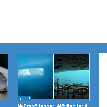
Építészet
Nyüzsgő tengeri élővilág tárul