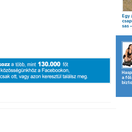
Egy 
csapo
sas 
Hasp
a fö
bizto