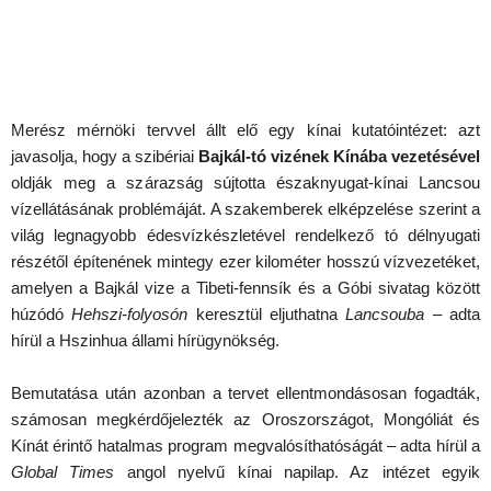
Merész mérnöki tervvel állt elő egy kínai kutatóintézet: azt
javasolja, hogy a szibériai
Bajkál-tó vizének Kínába vezetésével
oldják meg a szárazság sújtotta északnyugat-kínai Lancsou
vízellátásának problémáját. A szakemberek elképzelése szerint a
világ legnagyobb édesvízkészletével rendelkező tó délnyugati
részétől építenének mintegy ezer kilométer hosszú vízvezetéket,
amelyen a Bajkál vize a Tibeti-fennsík és a Góbi sivatag között
húzódó
Hehszi-folyosón
keresztül eljuthatna
Lancsouba
– adta
hírül a Hszinhua állami hírügynökség.
Bemutatása után azonban a tervet ellentmondásosan fogadták,
számosan megkérdőjelezték az Oroszországot, Mongóliát és
Kínát érintő hatalmas program megvalósíthatóságát – adta hírül a
Global Times
angol nyelvű kínai napilap. Az intézet egyik