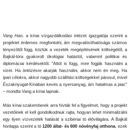
Vang Hao
, a kínai vízgazdálkodási intézet igazgatója szerint a
projektet érdemes megfontolni, ám megvalósíthatósága számos
tényezőtől függ, köztük a vezeték megépítésének költségétől, a
Bajkál-tóra gyakorolt ökológiai hatástól, valamint politikai és
diplomáciai kérdésektől. “Attól is függ, mire fogják használni a
vizet. Ha öntözésre akarják használni, akkor nem éri meg. Ha
ipari célokra, akkor nagyobb szállítási költségekkel párosul, mivel
Északnyugat-Kínában kevés a nyersanyag, ám hatalmas a piac”
– mondta Vang a kínai lapnak.
Más kínai szakemberek arra hívták fel a figyelmet, hogy a projekt
vezetőinek el kell gondolkodniuk rajta, hogyan lehet minimalizálni
egy ilyen vízvezeték hatását a szibériai tó élővilágára. A Bajkál
honlapja szerint a tó
1200 állat- és 600 növényfaj otthona
, ezek