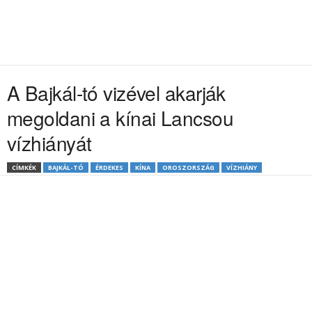
A Bajkál-tó vizével akarják
megoldani a kínai Lancsou
vízhiányát
CÍMKÉK
BAJKÁL-TÓ
ÉRDEKES
KÍNA
OROSZORSZÁG
VÍZHIÁNY