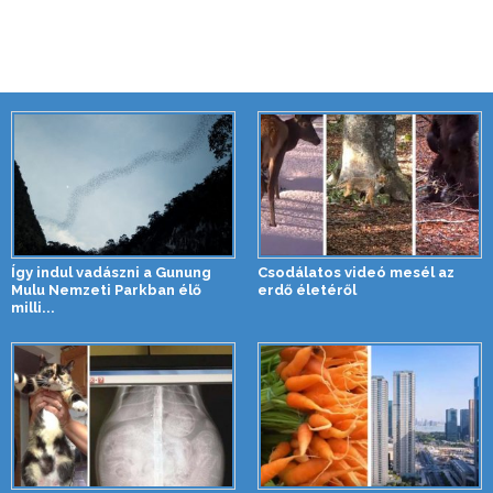
Így indul vadászni a Gunung
Csodálatos videó mesél az
Mulu Nemzeti Parkban élő
erdő életéről
milli...