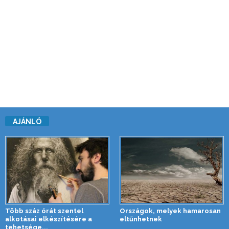
AJÁNLÓ
Több száz órát szentel
Országok, melyek hamarosan
alkotásai elkészítésére a
eltűnhetnek
tehetsége...