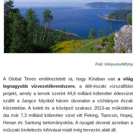
Fotó:
Wikipedia
/W0zny
A Global Times emlékeztetett rá, hogy Kínában van
a világ
legnagyobb vízvezetékrendszere
, a déli-északi vízszállítási
projekt, amely a tervek szerint 44,8 milliárd köbméter édesvizet
szállít a Jangce folyóból három útvonalon a vízhiányos észak
körzetekbe. A keleti és a középső szakasz 2013-as működése
óta már 7,3 milliárd köbméter vizet vitt Peking, Tiancsin, Hopej,
Henan és Santung tartományokba. A nyugati útvonal azonban a
műszaki kivitelezés kihívásai miatt még tervezés alatt áll.