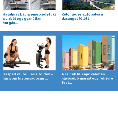
Hatalmas bálna emelkedett ki
Különleges autópálya a
a vízből egy gyanútlan
dzsungel fölött
horgás...
Haspad vs. felülés a földön –
A színek fizikája: valóban
hasizom biztonságosan ...
hűvösebb marad egy fehérre
fest...