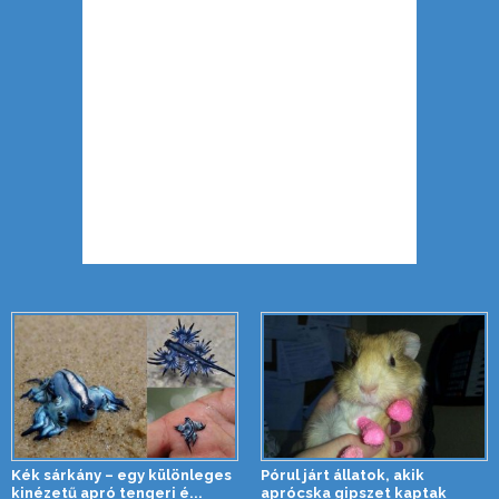
Kék sárkány – egy különleges
Pórul járt állatok, akik
kinézetű apró tengeri é...
aprócska gipszet kaptak