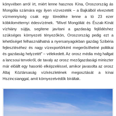
könyvében arról írt, miért lenne hasznos Kína, Oroszország ás
Mongólia számára egy ilyen vízvezeték – a Bajkálból elvezetett
vízmennyiség csak egy töredéke lenne a tó 23 ezer
köbkilométernyi édesvízének. “Mivel Mongóliát és Észak-Kínát
vízhiány sújtja, segítene javítani a gazdaság fejlődéshez
szükséges környezeti tényezőkön, Oroszország pedig ezt a
lehetőséget felhasználhatná a nyersanyagokban gazdag Szibéria
fejlesztéséhez és nagy vízexportőrként megerősíthetné politikai
és gazdaság helyzetét” – vélekedett. Az orosz média még hallgat
a lancsoui tervekről, de tavaly az orosz mezőgazdasági miniszter
már előállt egy hasonló elképzeléssel, amikor javasolta az orosz
Altaj Köztársaság vízkészletének megosztását a kínai
Hszincsianggal, amit környezetvédők bíráltak.