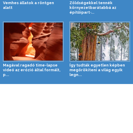
Vemhes állatok a röntgen
Zöldségekkel tennék
alatt
környezetbarátabbá az
építőipart ̵...
Magával ragadó time-lapse
Így tudták egyetlen képben
videó az erózió által formált,
megörökíteni a világ egyik
p...
legn...