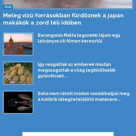
Állat
Meleg vizű forrásokban fürdőznek a japán
makákók a zord téli időben
Barangolás Málta legszebb tájain egy
látványos úti filmen keresztül
Így reagáltak az emberek miután
megszagolták a világ legbüdösebb
gyümölcsét...
Soha nem látott módon csodálhatjuk meg
a kolibrik lélegzetelállító manővere...