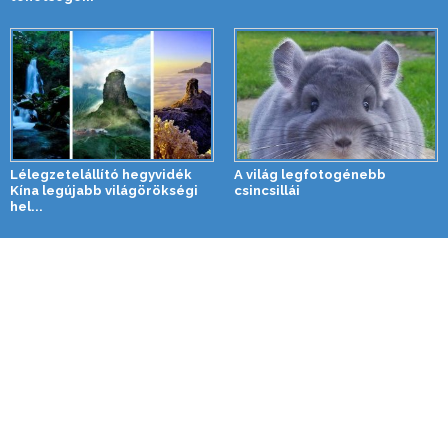
Lélegzetelállító hegyvidék
A világ legfotogénebb
Kína legújabb világörökségi
csincsillái
hel...