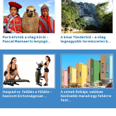
Portréfotók a világ körül –
A kínai Tündérhíd – a világ
Pascal Mannaerts lenyűgö...
legnagyobb természetes b...
Haspad vs. felülés a földön –
A színek fizikája: valóban
hasizom biztonságosan ...
hűvösebb marad egy fehérre
fest...