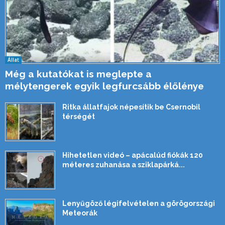
Állat
Még a kutatókat is meglepte a
mélytengerek egyik legfurcsább élőlénye
Ritka állatfajok népesítik be Csernobil
térségét
Hihetetlen videó – apácalúd fiókák 120
méteres zuhanása a sziklapárká...
Lenyűgöző légifelvételen a görögországi
Meteorák