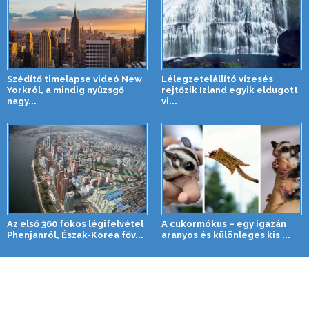
Szédítő timelapse videó New
Lélegzetelállító vízesés
Yorkról, a mindig nyüzsgő
rejtőzik Izland egyik eldugott
nagy...
vi...
Az első 360 fokos légifelvétel
A cukormókus – egy igazán
Phenjanról, Észak-Korea főv...
aranyos és különleges kis ...