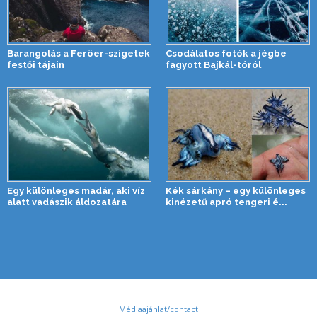
Barangolás a Feröer-szigetek
Csodálatos fotók a jégbe
festői tájain
fagyott Bajkál-tóról
Egy különleges madár, aki víz
Kék sárkány – egy különleges
alatt vadászik áldozatára
kinézetű apró tengeri é...
Médiaajánlat/contact