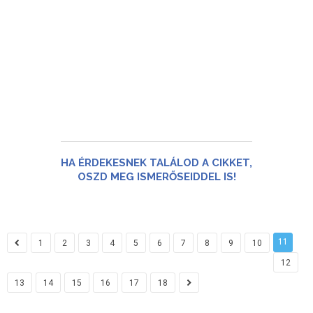
HA ÉRDEKESNEK TALÁLOD A CIKKET,
OSZD MEG ISMERŐSEIDDEL IS!
11
1
2
3
4
5
6
7
8
9
10
12
13
14
15
16
17
18