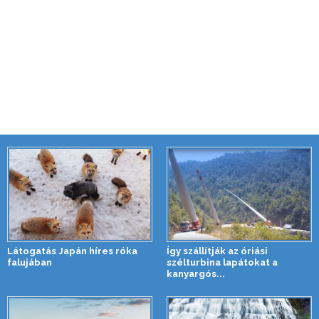
Látogatás Japán híres róka
Így szállítják az óriási
falujában
szélturbina lapátokat a
kanyargós...