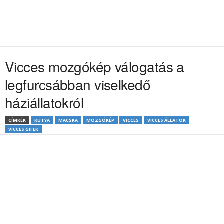
Vicces mozgókép válogatás a
legfurcsábban viselkedő
háziállatokról
CÍMKÉK
KUTYA
MACSKA
MOZGÓKÉP
VICCES
VICCES ÁLLATOK
VICCES GIFEK