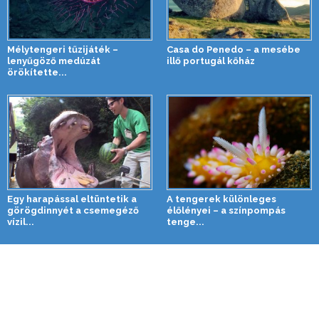
Mélytengeri tűzijáték –
Casa do Penedo – a mesébe
lenyűgöző medúzát
illő portugál kőház
örökítette...
Egy harapással eltüntetik a
A tengerek különleges
görögdinnyét a csemegéző
élőlényei – a színpompás
vízil...
tenge...