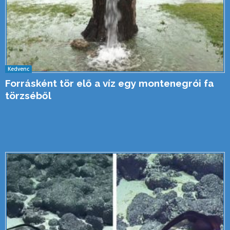
Kedvenc
Forrásként tör elő a víz egy montenegrói fa
törzséből