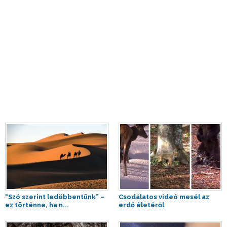
“Szó szerint ledöbbentünk” –
Csodálatos videó mesél az
ez történne, ha n...
erdő életéről