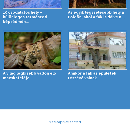
10 csodálatos hely –
Az egyik legszelesebb hely a
különleges természeti
Földön, ahol a fák is dőlve n...
képződmén...
A világ legkisebb vadon élő
Amikor a fák az épületek
macskaféléje
részévé válnak
Médiaajánlat/contact