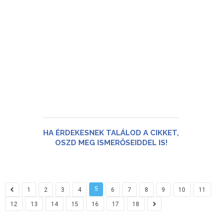
HA ÉRDEKESNEK TALÁLOD A CIKKET,
OSZD MEG ISMERŐSEIDDEL IS!
5
1
2
3
4
6
7
8
9
10
11
12
13
14
15
16
17
18