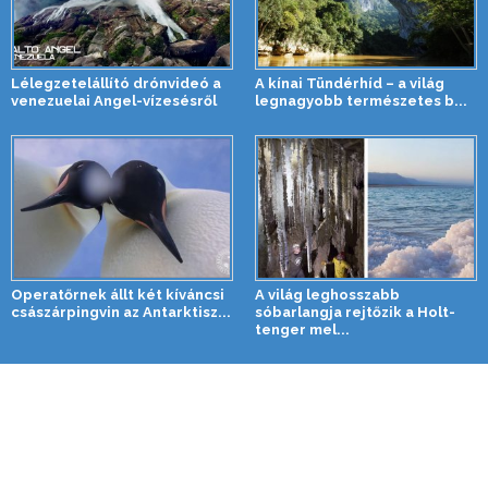
Lélegzetelállító drónvideó a
A kínai Tündérhíd – a világ
venezuelai Angel-vízesésről
legnagyobb természetes b...
Operatőrnek állt két kíváncsi
A világ leghosszabb
császárpingvin az Antarktisz...
sóbarlangja rejtőzik a Holt-
tenger mel...