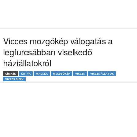
Vicces mozgókép válogatás a
legfurcsábban viselkedő
háziállatokról
CÍMKÉK
KUTYA
MACSKA
MOZGÓKÉP
VICCES
VICCES ÁLLATOK
VICCES GIFEK