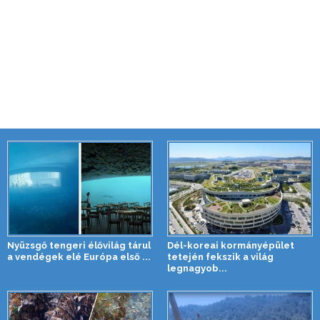
Nyüzsgő tengeri élővilág tárul
Dél-koreai kormányépület
a vendégek elé Európa első ...
tetején fekszik a világ
legnagyob...