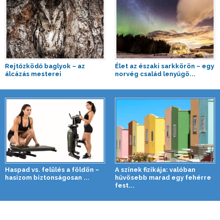
Rejtőzködő baglyok – az
Élet az északi sarkkörön – egy
álcázás mesterei
norvég család lenyűgö...
Haspad vs. felülés a földön –
A színek fizikája: valóban
hasizom biztonságosan ...
hűvösebb marad egy fehérre
fest...