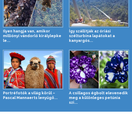
Ilyen hangja van, amikor
Így szállítják az óriási
milliónyi vándorló királylepke
szélturbina lapátokat a
le...
kanyargós...
Portréfotók a világ körül –
A csillagos égbolt elevenedik
Pascal Mannaerts lenyűgö...
meg a különleges petúnia
szi...