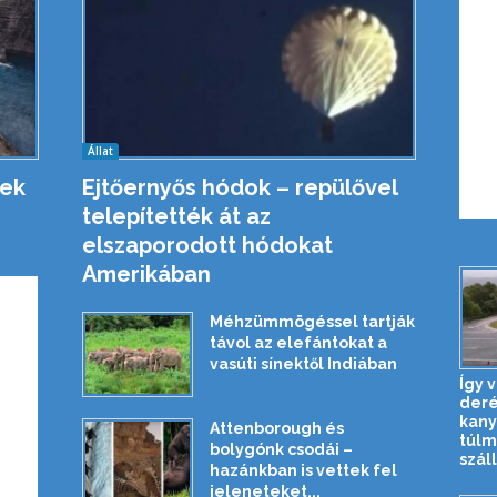
Állat
tek
Ejtőernyős hódok – repülővel
telepítették át az
elszaporodott hódokat
Amerikában
Méhzümmögéssel tartják
távol az elefántokat a
vasúti sínektől Indiában
Így v
der
kany
Attenborough és
túlm
bolygónk csodái –
szállí
hazánkban is vettek fel
jeleneteket...