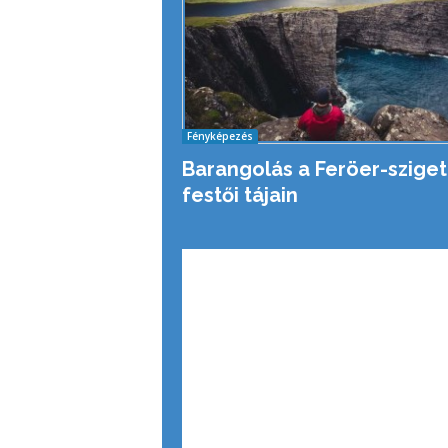
Fényképezés
Barangolás a Feröer-szige
festői tájain