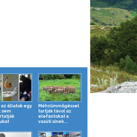
 az állatok egy
Méhzümmögéssel
t sem
tartják távol az
rtatják
elefántokat a
ukat
vasúti sínek...