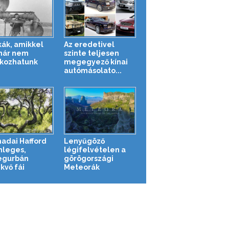
ák, amikkel
Az eredetivel
már nem
szinte teljesen
lkozhatunk
megegyező kínai
autómásolato...
nadai Hafford
Lenyűgöző
nleges,
légifelvételen a
egurbán
görögországi
kvő fái
Meteorák