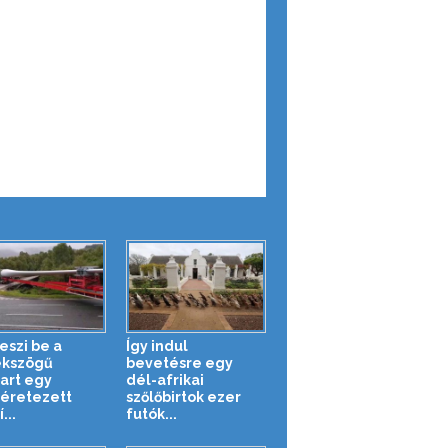
eszi be a
Így indul
ékszögű
bevetésre egy
art egy
dél-afrikai
éretezett
szőlőbirtok ezer
...
futók...