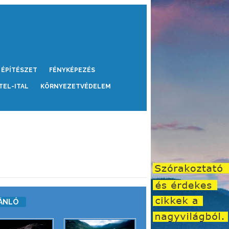
ÉPÍTÉSZET
FÉNYKÉPEZÉS
TEL-ITAL
KÖRNYEZETVÉDELEM
ÁNLÓ