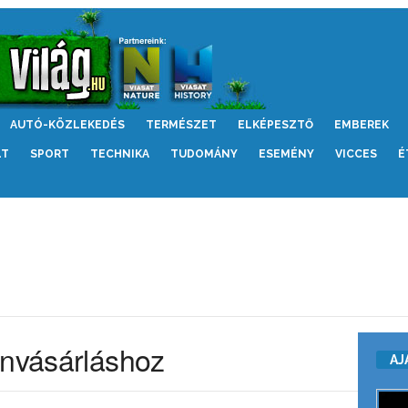
AUTÓ-KÖZLEKEDÉS
TERMÉSZET
ELKÉPESZTŐ
EMBEREK
LT
SPORT
TECHNIKA
TUDOMÁNY
ESEMÉNY
VICCES
É
anvásárláshoz
AJ