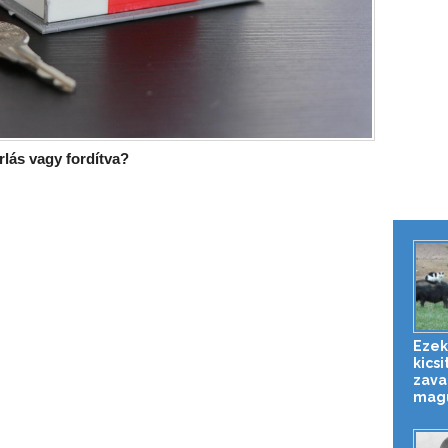
rlás vagy fordítva?
Ezek
kicsi
zava
mag