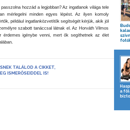
 passzolna hozzád a legjobban? Az ingatlanok világa tele
an mérlegelni minden egyes lépést. Az ilyen komoly
ők, például ingatlanközvetítők segítségét kérjük, akik jól
Budd
személyre szabott tanáccsal látnak el. Az Horváth Vilmos
kala
nkor érdemes igénybe venni, mert ők segíthetnek az élet
szív
fotók
alában.
SNEK TALÁLOD A CIKKET,
EG ISMERŐSEIDDEL IS!
Hasp
a fö
bizto