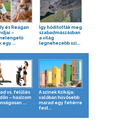
y és Reagan
Így hódították meg
ndjai –
szabadmászásban
melengető
a világ
 egy ...
legnehezebb szi...
ad vs. felülés
A színek fizikája:
ldön – hasizom
valóban hűvösebb
nságosan ...
marad egy fehérre
fest...