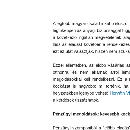
A legtöbb magyar család inkább először 
legfőképpen az anyagi biztonsággal füg
a következő ingatlan megvételének ala
hisz az eladást követően a rendelkezésr
ezt az utat választják, hiszen nem szü
Ezzel ellentétben, az előbb vásárlás a
otthonra, és nem akarnak arról lem
megoldásokkal kell rendelkezni. Ez a m
kockázat is nagyobb: mi történik, ha 
helyzetekben igénybe vehető
Horváth Vi
a kérdések tisztázhatók.
Pénzügyi megoldások: kevesebb kock
Pénzügyi szempontból a “előbb eladás”