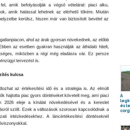
fel, amik befolyásolják a végső vételárat: piaci alku,
ok, amik hatással lehetnek az elérhető tőkére. Miután
elyzetbe kerülsz, hiszen már van biztosított bevétel az
ngatlanpiacon, ahol az árak gyorsan növekednek, az előbb
bben az esetben gyakran használják az áthidaló hitelt,
tséges, miközben a régi még eladásra vár. Ez persze
énzügyi tervezést is.
zítés kulcsa
tozhat az értékesítési idő és a stratégia is. Az elmúlt
k hajtotta piac gyors döntéseket követelt meg, ami piaci
A
legk
n 2026 eleje a kínálat növekedésével és a kereslet
és l
dásról szólt. Ezek a változások szorosan kapcsolódnak a
corg
ti intézkedésekhez. A láncértékesítési döntéseknél
rőviszonyokkal.