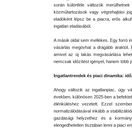
során különféle változók merülhetnek 
közműtartozások vagy végrehajtási jog
eladóként lépsz be a piacra, erős alkuh
ingatlan eladásából.
A másik oldal sem mellékes. Egy forró i
vásárlás megóvhat a drágább áraktól. E
amivel az új lakás megvásárlása lehe
nemcsak időzítést igényel, hanem több p
Ingatlantrendek és piaci dinamika: idő
Ahogy változik az ingatlanpiac, úgy vál
években, különösen 2025-ben a befektető
élénküléshez vezetett. Ezzel szembe
normalizálódásával inkább a stabilizáló
gazdasági helyzethez és a kormányza
elengedhetetlen tisztában lenni a piaci e