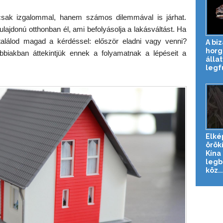
csak izgalommal, hanem számos dilemmával is járhat.
lajdonú otthonban él, ami befolyásolja a lakásváltást. Ha
találod magad a kérdéssel: először eladni vagy venni?
A bi
horg
bbiakban áttekintjük ennek a folyamatnak a lépéseit a
állat
legfu
Elké
örök
Kína
legb
köz..