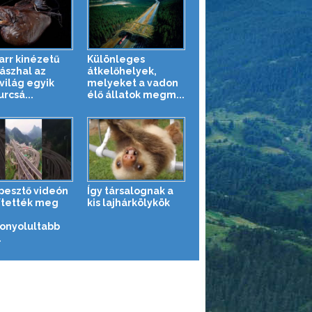
zarr kinézetű
Különleges
ászhal az
átkelőhelyek,
világ egyik
melyeket a vadon
rcsá...
élő állatok megm...
pesztő videón
Így társalognak a
ítették meg
kis lajhárkölykök
onyolultabb
.