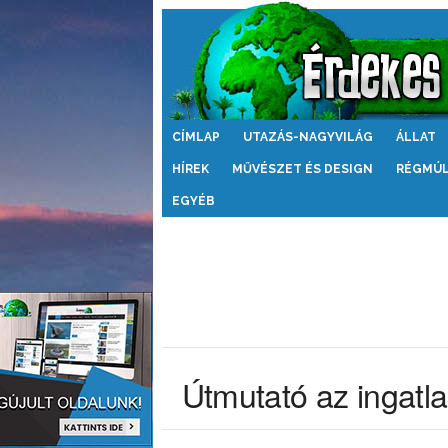
Érdekes
CÍMLAP
UTAZÁS-NAGYVILÁG
ÁLLAT
Világ
HÍREK
MŰVÉSZET ÉS DESIGN
RÉGMÚ
EGYÉB
Útmutató az ingatl