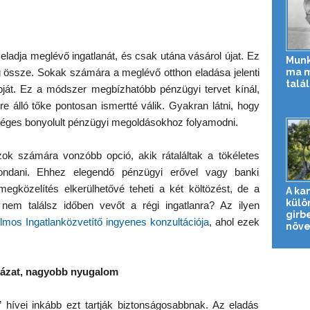
eladja meglévő ingatlanát, és csak utána vásárol újat. Ez
Munk
ma 
g össze. Sokak számára a meglévő otthon eladása jelenti
talá
pját. Ez a módszer megbízhatóbb pénzügyi tervet kínál,
e álló tőke pontosan ismertté válik. Gyakran látni, hogy
kséges bonyolult pénzügyi megoldásokhoz folyamodni.
zok számára vonzóbb opció, akik rátaláltak a tökéletes
ondani. Ehhez elegendő pénzügyi erővel vagy banki
egközelítés elkerülhetővé teheti a két költözést, de a
A ka
külö
nem találsz időben vevőt a régi ingatlanra? Az ilyen
girb
lmos Ingatlanközvetítő ingyenes konzultációja
, ahol ezek
növe
ázat, nagyobb nyugalom
 hívei inkább ezt tartják biztonságosabbnak. Az eladás