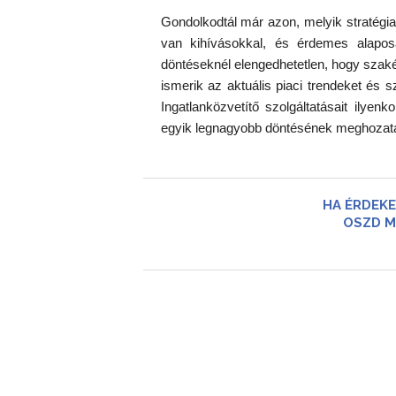
Gondolkodtál már azon, melyik stratégia
van kihívásokkal, és érdemes alapos
döntéseknél elengedhetetlen, hogy szakért
ismerik az aktuális piaci trendeket és 
Ingatlanközvetítő szolgáltatásait ilye
egyik legnagyobb döntésének meghozat
HA ÉRDEKE
OSZD M