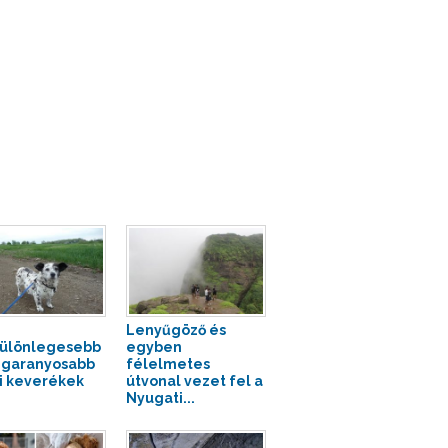
Lenyűgöző és
ülönlegesebb
egyben
egaranyosabb
félelmetes
i keverékek
útvonal vezet fel a
Nyugati...