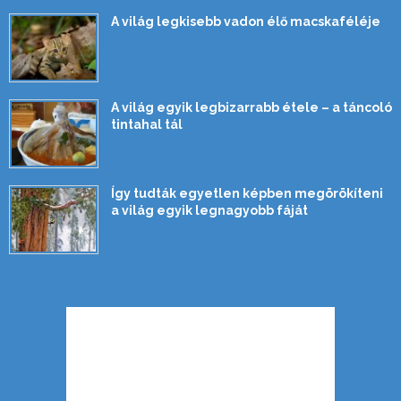
A világ legkisebb vadon élő macskaféléje
A világ egyik legbizarrabb étele – a táncoló
tintahal tál
Így tudták egyetlen képben megörökíteni
a világ egyik legnagyobb fáját