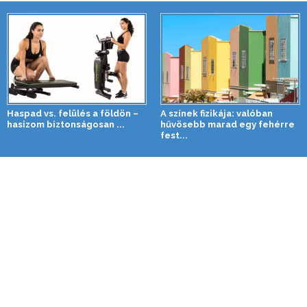
Haspad vs. felülés a földön –
A színek fizikája: valóban
hasizom biztonságosan ...
hűvösebb marad egy fehérre
fest...