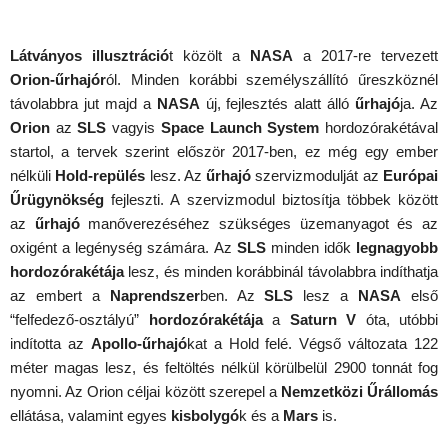
Látványos illusztráció
t közölt a
NASA
a 2017-re tervezett
Orion-űrhajór
ól. Minden korábbi személyszállító űreszköznél
távolabbra jut majd a
NASA
új, fejlesztés alatt álló
űrhajó
ja. Az
Orion
az
SLS
vagyis
Space Launch System
hordozórakétával
startol, a tervek szerint először 2017-ben, ez még egy ember
nélküli
Hold-repülés
lesz. Az
űrhajó
szervizmodulját az
Európai
Űrügynökség
fejleszti. A szervizmodul biztosítja többek között
az
űrhajó
manőverezéséhez szükséges üzemanyagot és az
oxigént a legénység számára. Az
SLS
minden idők
legnagyobb
hordozórakétája
lesz, és minden korábbinál távolabbra indíthatja
az embert a
Naprendszer
ben. Az
SLS
lesz a
NASA
első
“felfedező-osztályú”
hordozórakétája
a
Saturn V
óta, utóbbi
indította az
Apollo-űrhajó
kat a Hold felé. Végső változata 122
méter magas lesz, és feltöltés nélkül körülbelül 2900 tonnát fog
nyomni. Az Orion céljai között szerepel a
Nemzetközi Űrállomás
ellátása, valamint egyes
kisbolygó
k és a
Mars
is.