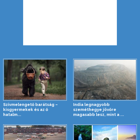
Szívmelengető barátság –
India legnagyobb
kisgyermekek és az ő
szeméthegye jövőre
hatalm...
magasabb lesz, mint a ...