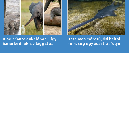
Kiselefántok akcióban – így
Hatalmas méretű, ősi haltól
ismerkednek a világgal a...
hemzseg egy ausztrál folyó