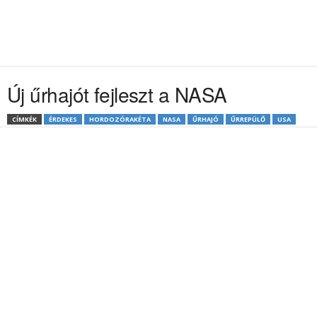
Új űrhajót fejleszt a NASA
CÍMKÉK
ÉRDEKES
HORDOZÓRAKÉTA
NASA
ŰRHAJÓ
ŰRREPÜLŐ
USA