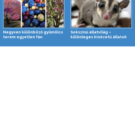
Negyven különböző gyümölcs
Sokszínű állatvilág –
terem egyetlen fán
különleges kinézetű állatok