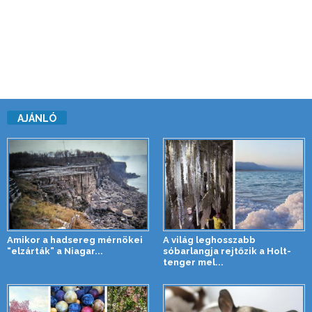
AJÁNLÓ
Amikor a hadsereg mérnökei
A világ leghosszabb
“elzárták” a Niagar...
sóbarlangja rejtőzik a Holt-
tenger mel...