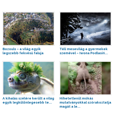
Bozouls – a világ egyik
Téli mesevilág a gyermekek
legszebb fekvésű faluja
szemével – Iwona Podlasiń...
A kihalás szélére került a világ
Hihetetlenül mókás
egyik legkülönlegesebb te...
mutatványokkal szórakoztatja
magát a le...