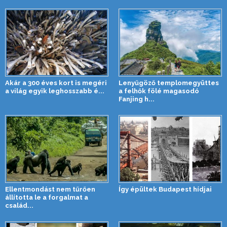
Akár a 300 éves kort is megéri
Lenyűgöző templomegyüttes
a világ egyik leghosszabb é...
a felhők fölé magasodó
Fanjing h...
Ellentmondást nem tűrően
Így épültek Budapest hídjai
állította le a forgalmat a
család...