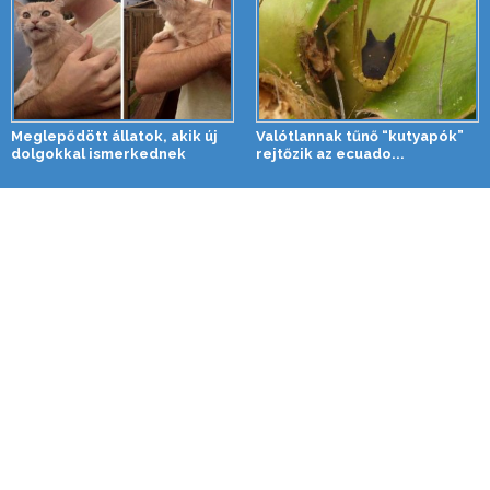
Meglepődött állatok, akik új
Valótlannak tűnő “kutyapók”
dolgokkal ismerkednek
rejtőzik az ecuado...