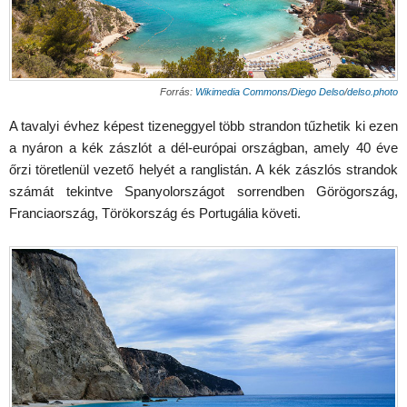
Forrás:
Wikimedia Commons
/
Diego Delso
/
delso.photo
A tavalyi évhez képest tizeneggyel több strandon tűzhetik ki ezen
a nyáron a kék zászlót a dél-európai országban, amely 40 éve
őrzi töretlenül vezető helyét a ranglistán. A kék zászlós strandok
számát tekintve Spanyolországot sorrendben Görögország,
Franciaország, Törökország és Portugália követi.