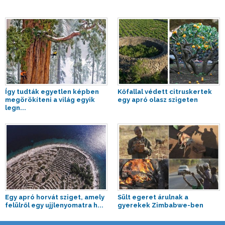
Így tudták egyetlen képben
Kőfallal védett citruskertek
megörökíteni a világ egyik
egy apró olasz szigeten
legn...
Egy apró horvát sziget, amely
Sült egeret árulnak a
felülről egy ujjlenyomatra h...
gyerekek Zimbabwe-ben