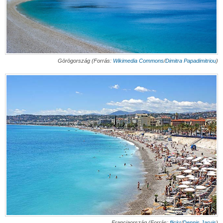
Görögország (Forrás:
Wikimedia Commons
/
Dimitra Papadimitriou
)
Franciaország (Forrás:
flickr
/
Dennis Jarvis
)