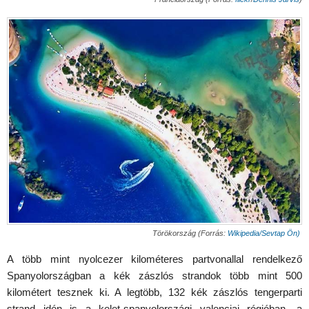
Törökország (Forrás:
Wikipedia/Sevtap Ön)
A több mint nyolcezer kilométeres partvonallal rendelkező
Spanyolországban a kék zászlós strandok több mint 500
kilométert tesznek ki. A legtöbb, 132 kék zászlós tengerparti
strand idén is a kelet-spanyolországi valenciai régióban, a