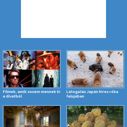
Filmek, amik sosem mennek ki
Látogatás Japán híres róka
a divatból
falujában