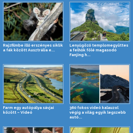
Rajzfilmbe illő erszényes siklik
Lenyűgöző templomegyüttes
a fák között Ausztrália e...
a felhők fölé magasodó
Fanjing h...
Farm egy autópálya sávjai
360 fokos videó kalauzol
között – Videó
végig a világ egyik legszebb
autó...