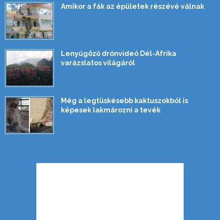
Amikor a fák az épületek részévé válnak
Lenyűgöző drónvideó Dél-Afrika
varázslatos világáról
Még a legtüskésebb kaktuszokból is
képesek lakmározni a tevék