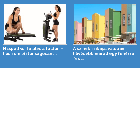
Haspad vs. felülés a földön –
A színek fizikája: valóban
hasizom biztonságosan ...
hűvösebb marad egy fehérre
fest...