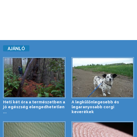
AJÁNLÓ
Heti két óra a természetben a
A legkülönlegesebb és
jó egészség elengedhetetlen
legaranyosabb corgi
...
keverékek