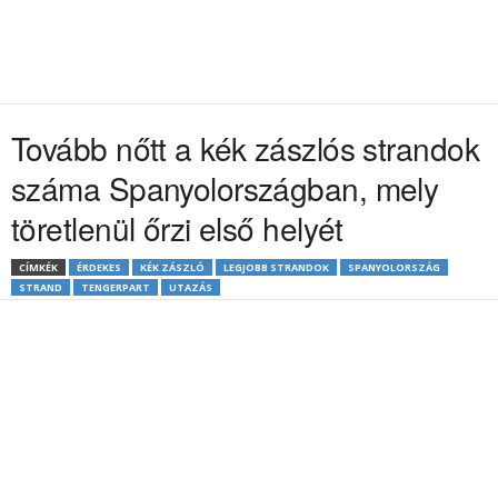
Tovább nőtt a kék zászlós strandok
száma Spanyolországban, mely
töretlenül őrzi első helyét
CÍMKÉK
ÉRDEKES
KÉK ZÁSZLÓ
LEGJOBB STRANDOK
SPANYOLORSZÁG
STRAND
TENGERPART
UTAZÁS