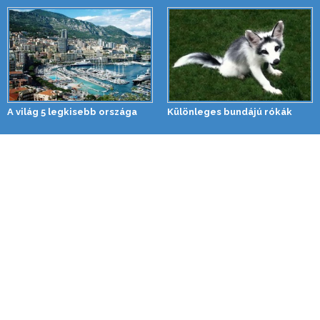
A világ 5 legkisebb országa
Különleges bundájú rókák