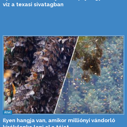
víz a texasi sivatagban
Állat
Ilyen hangja van, amikor milliónyi vándorló