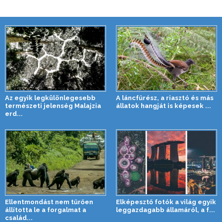
Az egyik legkülönlegesebb
A láncfűrész, a riasztó és más
természeti jelenség Malajzia
állatok hangját is képesek ...
erd...
Ellentmondást nem tűrően
Elképesztő fotók a világ egyik
állította le a forgalmat a
leggazdagabb államáról, a f...
család...