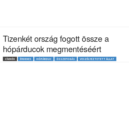
Tizenkét ország fogott össze a
hópárducok megmentéséért
CÍMKÉK
ÉRDEKES
HÓPÁRDUC
ÖSSZEFOGÁS
VESZÉLYEZTETETT ÁLLAT