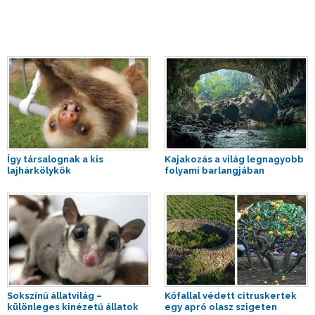
Így társalognak a kis
Kajakozás a világ legnagyobb
lajhárkölykök
folyami barlangjában
Sokszínű állatvilág –
Kőfallal védett citruskertek
különleges kinézetű állatok
egy apró olasz szigeten