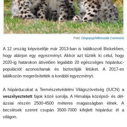
Fotó:
Dingopup/Wikimedia Commons
A 12 ország képviselője már 2013-ban is találkozott Biskekben,
hogy aláírjon egy egyezményt. Akkor azt tűzték ki célul, hogy
2020-ig határokon átívelően legalább 20 egészséges hópárduc-
populációt azonosítanak és biztosítják létüket. A 2017-es
találkozón megerősítették a korábbi egyezményt.
A hópárducokat a Természetvédelmi Világszövetség (IUCN) a
veszélyeztetett
fajok közé sorolja. A Himalája középső- és dél-
ázsiai részén 2500-4500 méteres magasságban élnek. A
becslések szerint csupán 3500-7000 kifejlett hópárduc él a
világon.