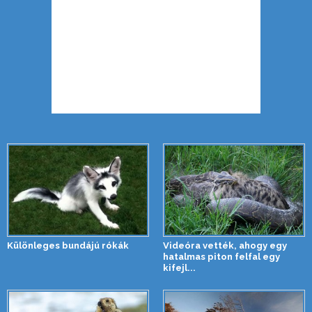
Különleges bundájú rókák
Videóra vették, ahogy egy
hatalmas piton felfal egy
kifejl...