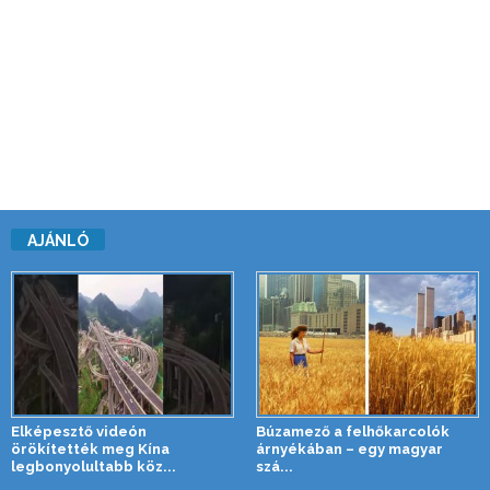
AJÁNLÓ
Elképesztő videón
Búzamező a felhőkarcolók
örökítették meg Kína
árnyékában – egy magyar
legbonyolultabb köz...
szá...