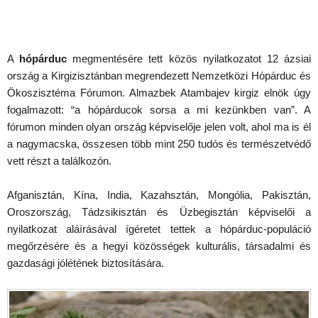
A
hópárduc
megmentésére tett közös nyilatkozatot 12 ázsiai
ország a Kirgizisztánban megrendezett Nemzetközi Hópárduc és
Ökoszisztéma Fórumon. Almazbek Atambajev kirgiz elnök úgy
fogalmazott: “a hópárducok sorsa a mi kezünkben van”. A
fórumon minden olyan ország képviselője jelen volt, ahol ma is él
a nagymacska, összesen több mint 250 tudós és természetvédő
vett részt a találkozón.
Afganisztán, Kína, India, Kazahsztán, Mongólia, Pakisztán,
Oroszország, Tádzsikisztán és Üzbegisztán képviselői a
nyilatkozat aláírásával ígéretet tettek a hópárduc-populáció
megőrzésére és a hegyi közösségek kulturális, társadalmi és
gazdasági jólétének biztosítására.