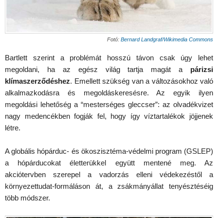
Fotó:
Bernard Landgraf/Wikimedia Commons
Bartlett szerint a problémát hosszú távon csak úgy lehet
megoldani, ha az egész világ tartja magát a
párizsi
klímaszerződéshez
. Emellett szükség van a változásokhoz való
alkalmazkodásra és megoldáskeresésre. Az egyik ilyen
megoldási lehetőség a “mesterséges gleccser”: az olvadékvizet
nagy medencékben fogják fel, hogy így víztartalékok jöjjenek
létre.
A globális hópárduc- és ökoszisztéma-védelmi program (GSLEP)
a hópárducokat életterükkel együtt mentené meg. Az
akciótervben szerepel a vadorzás elleni védekezéstől a
környezettudat-formáláson át, a zsákmányállat tenyésztéséig
több módszer.