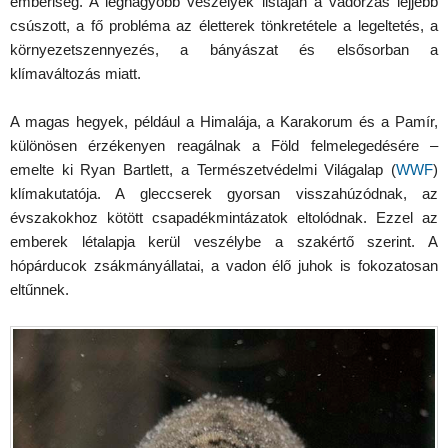
emberiség. A legnagyobb veszélyek listáján a vadorzás lejjebb
csúszott, a fő probléma az életterek tönkretétele a legeltetés, a
környezetszennyezés, a bányászat és elsősorban a
klímaváltozás miatt.
A magas hegyek, például a Himalája, a Karakorum és a Pamír,
különösen érzékenyen reagálnak a Föld felmelegedésére –
emelte ki Ryan Bartlett, a Természetvédelmi Világalap (
WWF
)
klímakutatója. A gleccserek gyorsan visszahúzódnak, az
évszakokhoz kötött csapadékmintázatok eltolódnak. Ezzel az
emberek létalapja kerül veszélybe a szakértő szerint. A
hópárducok zsákmányállatai, a vadon élő juhok is fokozatosan
eltűnnek.