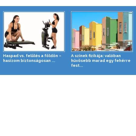
Haspad vs. felülés a földön –
A színek fizikája: valóban
hasizom biztonságosan ...
hűvösebb marad egy fehérre
fest...