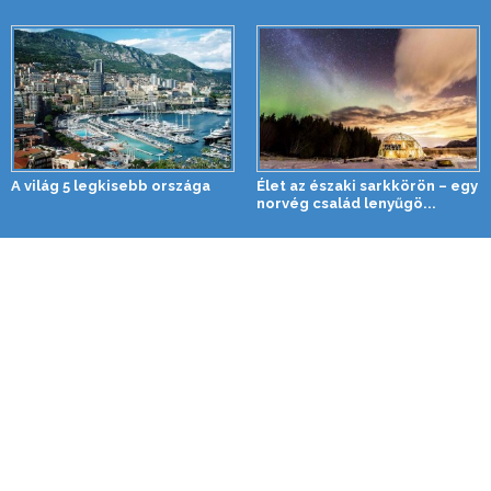
A világ 5 legkisebb országa
Élet az északi sarkkörön – egy
norvég család lenyűgö...