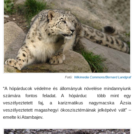
Fotó:
Wikimedia Commons/Bernard Landgraf
“A hópárducok védelme és állományuk növelése mindannyiunk
számára fontos feladat. A hópárduc több mint egy
veszélyeztetett faj, a karizmatikus nagymacska Ázsia
veszélyeztetett magashegyi ökoszisztémáinak jelképévé vált” –
emelte ki Atambajev.