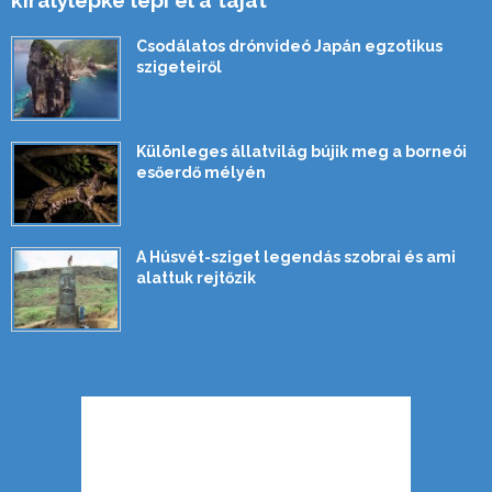
királylepke lepi el a tájat
Csodálatos drónvideó Japán egzotikus
szigeteiről
Különleges állatvilág bújik meg a borneói
esőerdő mélyén
A Húsvét-sziget legendás szobrai és ami
alattuk rejtőzik