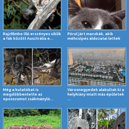
Rajzfilmbe illő erszényes siklik
Pórul járt macskák, akik
a fák között Ausztrália e...
méhcsípés áldozatai lettek
Még a kutatókat is
Városnegyedek alakultak ki a
megdöbbentette az
helyhiány miatt más épületek
oposszumot zsákmányló...
...