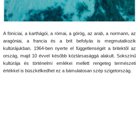
A föníciai, a karthágói, a római, a görög, az arab, a normann, az
aragóniai, a francia és a brit befolyás is megmutatkozik
kultúrájukban. 1964-ben nyerte el függetlenségét a britektől az
ország, majd 10 évvel később köztársasággá alakult. Sokszínű
kultúrája és történelmi emlékei mellett rengeteg természeti
értékkel is büszkélkedhet ez a bámulatosan szép szigetország.