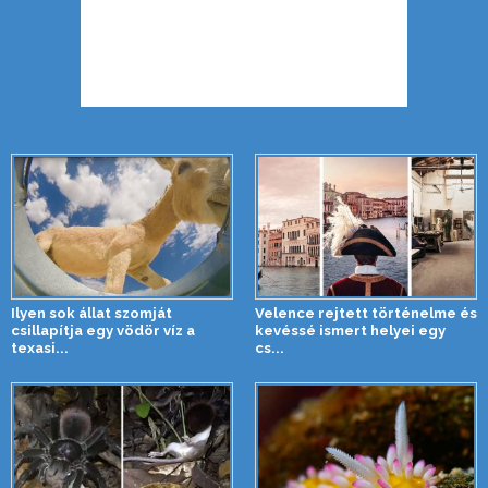
Ilyen sok állat szomját
Velence rejtett történelme és
csillapítja egy vödör víz a
kevéssé ismert helyei egy
texasi...
cs...