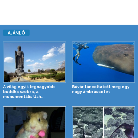
AJÁNLÓ
A világ egyik legnagyobb
Búvár táncoltatott meg egy
buddha szobra, a
nagy ámbráscetet
monumentális Ush...