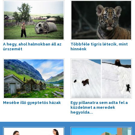
A hegy, ahol halmokban áll az
Többféle tigris létezik, mint
űrszemét
hinnénk
Mesébe illő gyeptetős házak
Egy pillanatra sem adta fel a
küzdelmet a meredek
hegyolda...