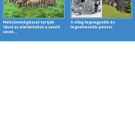
Méhzümmögéssel tartják
A világ legnagyobb és
távol az elefántokat a vasúti
legnehezebb pénzei
sínek...