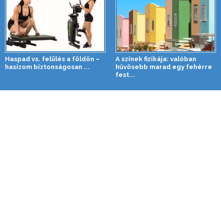
Haspad vs. felülés a földön –
A színek fizikája: valóban
hasizom biztonságosan ...
hűvösebb marad egy fehérre
fest...