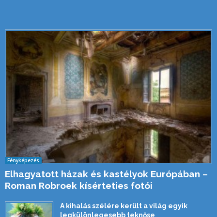
Fényképezés
Elhagyatott házak és kastélyok Európában –
Roman Robroek kísérteties fotói
A kihalás szélére került a világ egyik
legkülönlegesebb teknőse