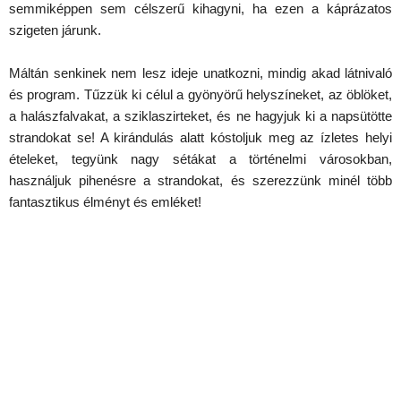
semmiképpen sem célszerű kihagyni, ha ezen a káprázatos
szigeten járunk.
Máltán senkinek nem lesz ideje unatkozni, mindig akad látnivaló
és program. Tűzzük ki célul a gyönyörű helyszíneket, az öblöket,
a halászfalvakat, a sziklaszirteket, és ne hagyjuk ki a napsütötte
strandokat se! A kirándulás alatt kóstoljuk meg az ízletes helyi
ételeket, tegyünk nagy sétákat a történelmi városokban,
használjuk pihenésre a strandokat, és szerezzünk minél több
fantasztikus élményt és emléket!