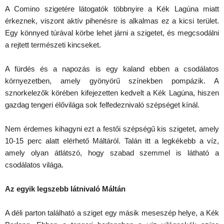
A Comino szigetére látogatók többnyire a Kék Lagúna miatt
érkeznek, viszont aktív pihenésre is alkalmas ez a kicsi terület.
Egy könnyed túrával körbe lehet járni a szigetet, és megcsodálni
a rejtett természeti kincseket.
A fürdés és a napozás is egy kaland ebben a csodálatos
környezetben, amely gyönyörű színekben pompázik. A
sznorkelezők körében kifejezetten kedvelt a Kék Lagúna, hiszen
gazdag tengeri élővilága sok felfedeznivaló szépséget kínál.
Nem érdemes kihagyni ezt a festői szépségű kis szigetet, amely
10-15 perc alatt elérhető Máltáról. Talán itt a legkékebb a víz,
amely olyan átlátszó, hogy szabad szemmel is látható a
csodálatos világa.
Az egyik legszebb látnivaló Máltán
A déli parton található a sziget egy másik meseszép helye, a Kék