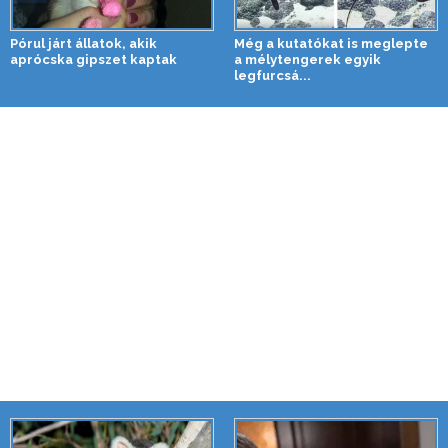
Pórul járt állatok, akik
Még a kutatókat is meglepte
aprócska gipszet kaptak
a mélytengerek egyik
legfurcsá...