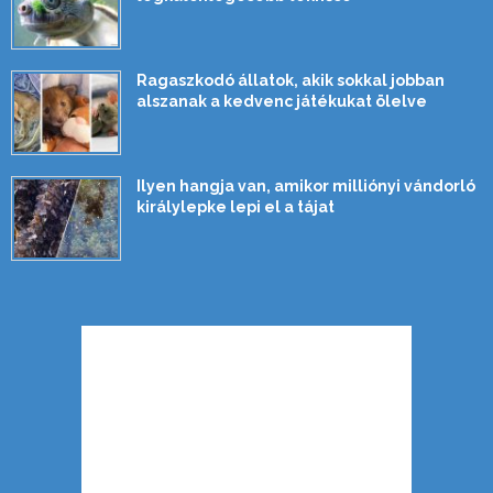
Ragaszkodó állatok, akik sokkal jobban
alszanak a kedvenc játékukat ölelve
Ilyen hangja van, amikor milliónyi vándorló
királylepke lepi el a tájat