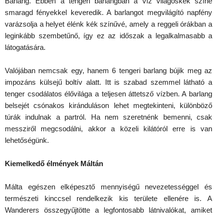
Barlang. Ebben a tengeri barlangban a víz világoskék színe
smaragd fényekkel keveredik. A barlangot megvilágító napfény
varázsolja a helyet élénk kék színűvé, amely a reggeli órákban a
leginkább szembetűnő, így ez az időszak a legalkalmasabb a
látogatására.
Valójában nemcsak egy, hanem 6 tengeri barlang bújik meg az
impozáns külsejű boltív alatt. Itt is szabad szemmel látható a
tenger csodálatos élővilága a teljesen áttetsző vízben. A barlang
belsejét csónakos kiránduláson lehet megtekinteni, különböző
túrák indulnak a partról. Ha nem szeretnénk bemenni, csak
messziről megcsodálni, akkor a közeli kilátóról erre is van
lehetőségünk.
Kiemelkedő élmények Máltán
Málta egészen elképesztő mennyiségű nevezetességgel és
természeti kinccsel rendelkezik kis területe ellenére is. A
Wanderers összegyűjtötte a legfontosabb látnivalókat, amiket