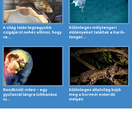
A világ talán legnagyobb
Különleges mélytengeri
csigájáról nehéz elhinni, hogy
élőlényeket találtak a Karib-
va...
tenger...
Rendkívüli videó – egy
Különleges állatvilág bújik
gyufaszál lángra lobbanása
meg a borneói esőerdő
sz...
mélyén