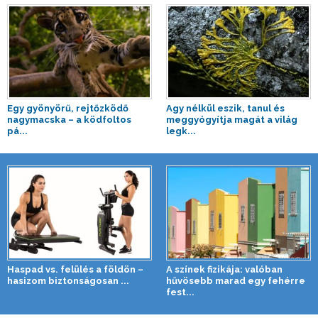
Egy gyönyörű, rejtőzködő
Agy nélkül eszik, tanul és
nagymacska – a ködfoltos
meggyógyítja magát a világ
pá...
legk...
Haspad vs. felülés a földön –
A színek fizikája: valóban
hasizom biztonságosan ...
hűvösebb marad egy fehérre
fest...