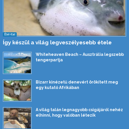
Étel-Ital
Így készül a világ legveszélyesebb étele
Whiteheaven Beach – Ausztrália legszebb
tengerpartja
Bizarr kinézetű denevért örökített meg
egy kutató Afrikában
A világ talán legnagyobb csigájáról nehéz
elhinni, hogy valóban létezik