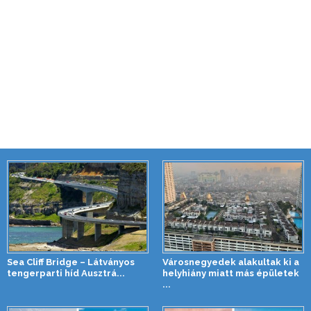
Sea Cliff Bridge – Látványos
Városnegyedek alakultak ki a
tengerparti híd Ausztrá...
helyhiány miatt más épületek
...