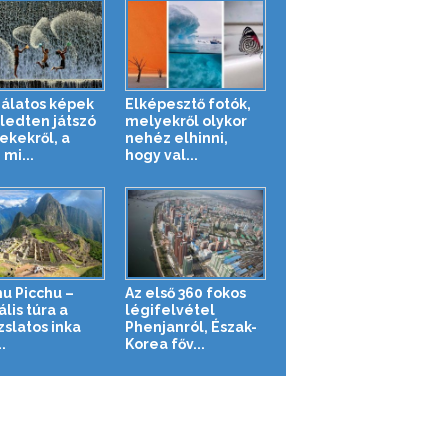
álatos képek
Elképesztő fotók,
ledten játszó
melyekről olykor
ekekről, a
nehéz elhinni,
 mi...
hogy val...
u Picchu –
Az első 360 fokos
ális túra a
légifelvétel
zslatos inka
Phenjanról, Észak-
.
Korea főv...