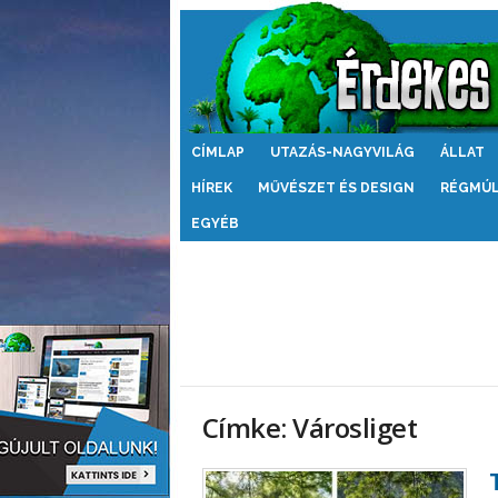
Érdekes
CÍMLAP
UTAZÁS-NAGYVILÁG
ÁLLAT
Világ
HÍREK
MŰVÉSZET ÉS DESIGN
RÉGMÚ
EGYÉB
Címke: Városliget