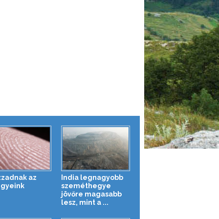
izzadnak az
India legnagyobb
egyeink
szeméthegye
jövőre magasabb
lesz, mint a ...