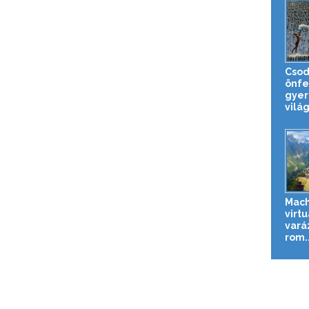
Csod
önfe
gyer
világ
Mach
virtu
vará
rom..