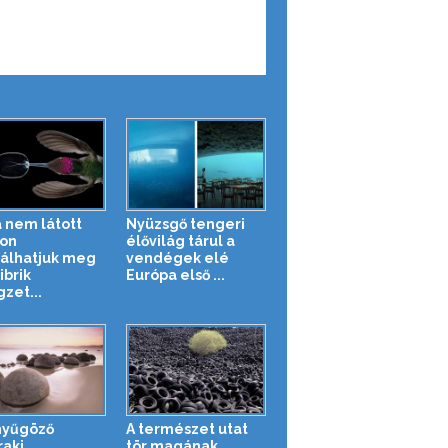
 nem látott
Nyüzsgő tengeri
on
élővilág tárul a
álhatjuk meg
vendégek elé
ibrik
Európa első ...
gzet...
nyűgöző
A természet utat
aki
tör magának