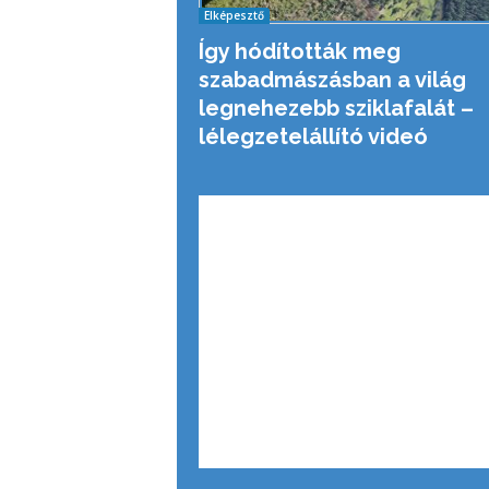
Elképesztő
Így hódították meg
szabadmászásban a világ
legnehezebb sziklafalát –
lélegzetelállító videó