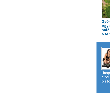
Gyön
egy 
halá
a te
Hasp
a fö
bizto