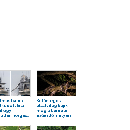
lmas bálna
Különleges
kedett ki a
állatvilág bújik
ől egy
meg a borneói
útlan horgás...
esőerdő mélyén