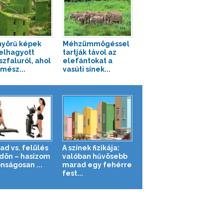
yörű képek
Méhzümmögéssel
elhagyott
tartják távol az
szfaluról, ahol
elefántokat a
rmész...
vasúti sínek...
ad vs. felülés
A színek fizikája:
ldön – hasizom
valóban hűvösebb
nságosan ...
marad egy fehérre
fest...