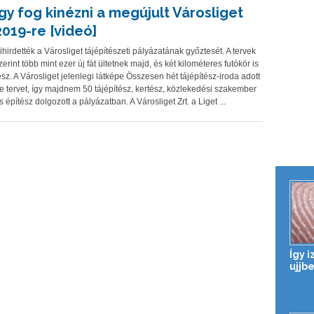
Így fog kinézni a megújult Városliget
2019-re [videó]
ihirdették a Városliget tájépítészeti pályázatának győztesét. A tervek
zerint több mint ezer új fát ültetnek majd, és két kilométeres futókör is
esz. A Városliget jelenlegi látképe Összesen hét tájépítész-iroda adott
e tervet, így majdnem 50 tájépítész, kertész, közlekedési szakember
s építész dolgozott a pályázatban. A Városliget Zrt. a Liget ...
Így 
ujjb