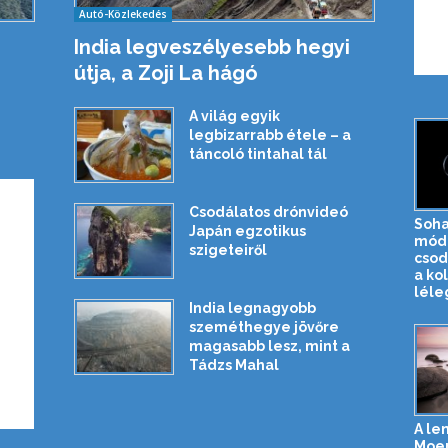
Autó-Közlekedés
India legveszélyesebb hegyi
útja, a Zoji La hágó
A világ egyik
legbizarrabb étele – a
táncoló tintahal tál
Csodálatos drónvideó
Soha
Japán egzotikus
mód
szigeteiről
csod
a kol
léle
India legnagyobb
szeméthegye jövőre
magasabb lesz, mint a
Tádzs Mahal
A le
Moer