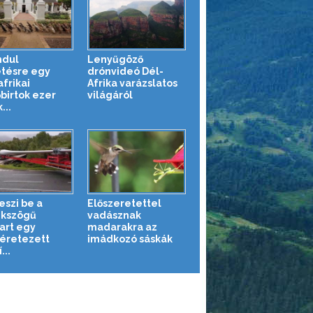
ndul
Lenyűgöző
tésre egy
drónvideó Dél-
frikai
Afrika varázslatos
őbirtok ezer
világáról
...
eszi be a
Előszeretettel
kszögű
vadásznak
art egy
madarakra az
éretezett
imádkozó sáskák
...