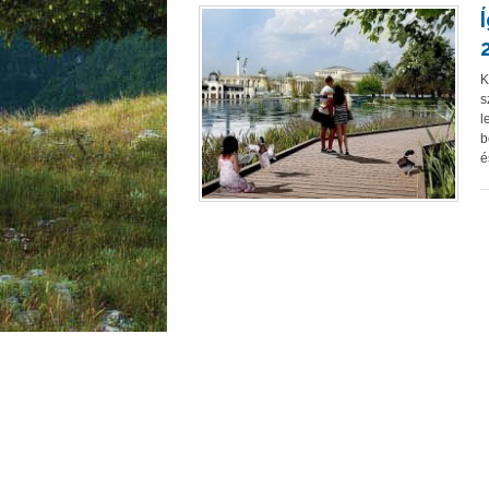
K
s
l
b
é