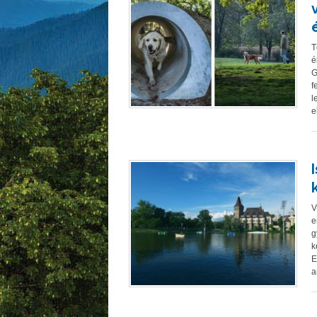
T
é
G
f
l
e
V
e
g
k
E
a