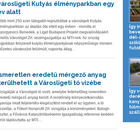
városligeti Kutyás élményparkban egy
év alatt
öbb mint 250 ezer látogatót regisztráltak a városligeti Kutyás
Így i
lményparkban az átadás óta eltelt egy évben - mondta el
beve
yorgyevics Benedek, a Liget Budapest Projekt megvalósításáért
dél-a
elelős Városliget Zrt. vezérigazgatója az MTI-nek. Az ország
szől
egjobban felszerelt kutyás élményparkjának népszerűsége minden
futók
lőzetes várakozást felülmúlt, naponta átlag...
Ismeretlen eredetű mérgező anyag
kerülhetett a Városligeti tó vizébe
Így v
izsgálják a Városligeti tó vizét, amelybe feltehetőleg ismeretlen
deré
redetű mérgező anyag került. A rendőrség környezetkárosítás
kany
yanúja miatt feljelentés-kiegészítést rendelt el az ügyben, a tó
túlm
ezelője, a Főkert Nonprofit Zrt. vizsgálja a körülményeket. Balogh
szállí
szter, a Fővárosi Katasztrófavédelmi Igazgatóság referense kedden
rról tájékoztatta az MTI-...