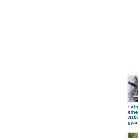
Hata
emel
vízb
gyan