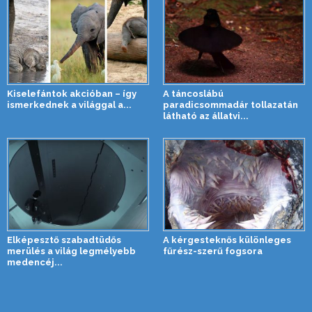
Kiselefántok akcióban – így
A táncoslábú
ismerkednek a világgal a...
paradicsommadár tollazatán
látható az állatvi...
Elképesztő szabadtüdős
A kérgesteknős különleges
merülés a világ legmélyebb
fűrész-szerű fogsora
medencéj...