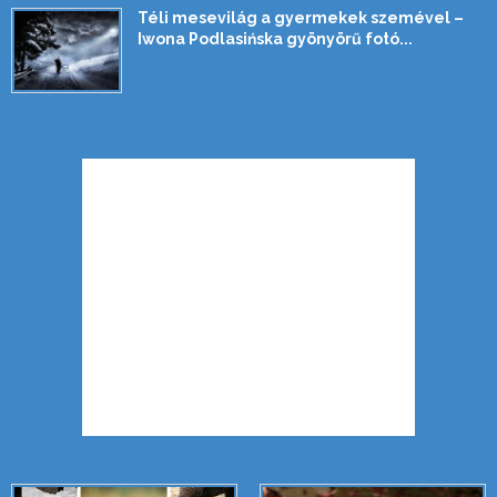
Téli mesevilág a gyermekek szemével –
Iwona Podlasińska gyönyörű fotó...