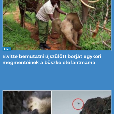
Állat
Elvitte bemutatni újszülött borját egykori
megmentőinek a büszke elefántmama