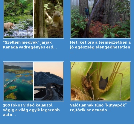
“Szellem medvék” járják
Heti két óra a természetben a
Kanada vadregényes erd...
jó egészség elengedhetetlen
...
360 fokos videó kalauzol
Valótlannak tűnő “kutyapók”
végig a világ egyik legszebb
rejtőzik az ecuado...
autó...