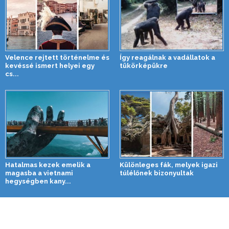
Velence rejtett történelme és
Így reagálnak a vadállatok a
kevéssé ismert helyei egy
tükörképükre
cs...
Hatalmas kezek emelik a
Különleges fák, melyek igazi
magasba a vietnami
túlélőnek bizonyultak
hegységben kany...