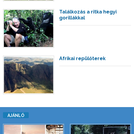
Találkozás a ritka hegyi
gorillákkal
Afrikai repülőterek
AJÁNLÓ