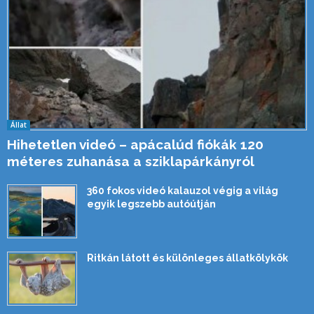
Állat
Hihetetlen videó – apácalúd fiókák 120
méteres zuhanása a sziklapárkányról
360 fokos videó kalauzol végig a világ
egyik legszebb autóútján
Ritkán látott és különleges állatkölykök