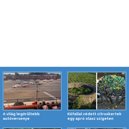
A világ legőrültebb
Kőfallal védett citruskertek
autóversenye
egy apró olasz szigeten