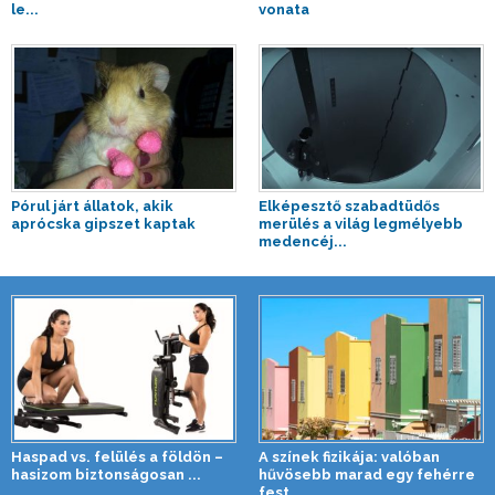
le...
vonata
Pórul járt állatok, akik
Elképesztő szabadtüdős
aprócska gipszet kaptak
merülés a világ legmélyebb
medencéj...
Haspad vs. felülés a földön –
A színek fizikája: valóban
hasizom biztonságosan ...
hűvösebb marad egy fehérre
fest...