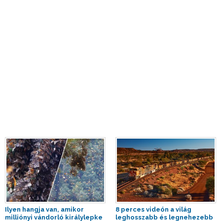
Ilyen hangja van, amikor
8 perces videón a világ
milliónyi vándorló királylepke
leghosszabb és legnehezebb