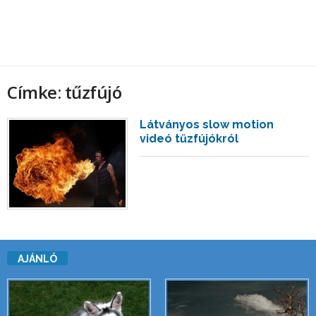
Címke: tűzfújó
Látványos slow motion
videó tűzfújókról
AJÁNLÓ