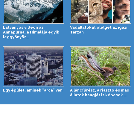
Látványos videón az
Vadállatokat ölelget az igazi
Annapurna, a Himalája egyik
Tarzan
leggyönyör...
Egy épület, aminek “arca” van
A láncfűrész, a riasztó és más
állatok hangját is képesek ...