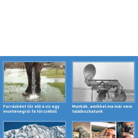
Forrásként tör elő a víz egy
Munkák, amikkel ma már nem
montenegrói fa törzséből
találkozhatunk