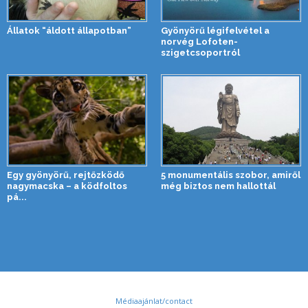
Állatok “áldott állapotban”
Gyönyörű légifelvétel a
norvég Lofoten-
szigetcsoportról
Egy gyönyörű, rejtőzködő
5 monumentális szobor, amiről
nagymacska – a ködfoltos
még biztos nem hallottál
pá...
Médiaajánlat/contact