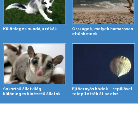
Különleges bundájú rókák
Országok, melyek hamarosan
eltűnhetnek
Sokszínű állatvilág –
Ejtőernyős hódok – repülővel
különleges kinézetű állatok
telepítették át az elsz...