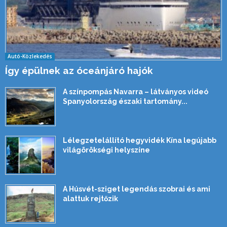
Autó-Közlekedés
Így épülnek az óceánjáró hajók
A színpompás Navarra – látványos videó
Spanyolország északi tartomány...
Lélegzetelállító hegyvidék Kína legújabb
világörökségi helyszíne
A Húsvét-sziget legendás szobrai és ami
alattuk rejtőzik