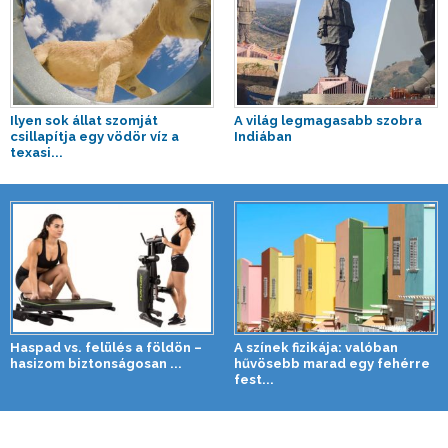
Ilyen sok állat szomját
A világ legmagasabb szobra
csillapítja egy vödör víz a
Indiában
texasi...
Haspad vs. felülés a földön –
A színek fizikája: valóban
hasizom biztonságosan ...
hűvösebb marad egy fehérre
fest...