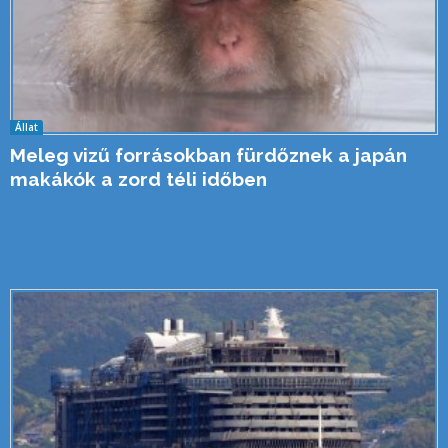
Állat
Meleg vizű forrásokban fürdőznek a japán
makákók a zord téli időben