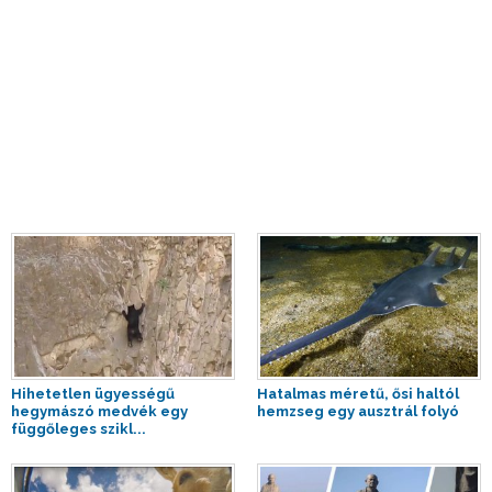
Hihetetlen ügyességű
Hatalmas méretű, ősi haltól
hegymászó medvék egy
hemzseg egy ausztrál folyó
függőleges szikl...