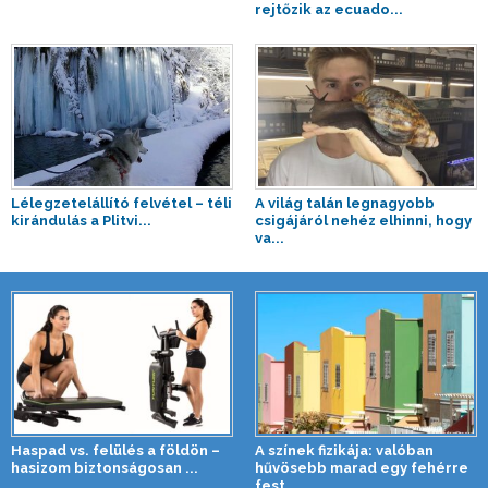
rejtőzik az ecuado...
Lélegzetelállító felvétel – téli
A világ talán legnagyobb
kirándulás a Plitvi...
csigájáról nehéz elhinni, hogy
va...
Haspad vs. felülés a földön –
A színek fizikája: valóban
hasizom biztonságosan ...
hűvösebb marad egy fehérre
fest...