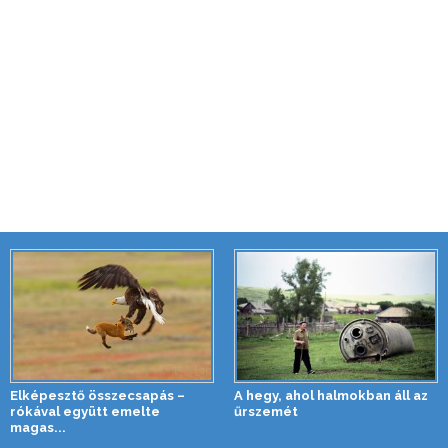
Elképesztő összecsapás –
A hegy, ahol halmokban áll az
rókával együtt emelte
űrszemét
magas...