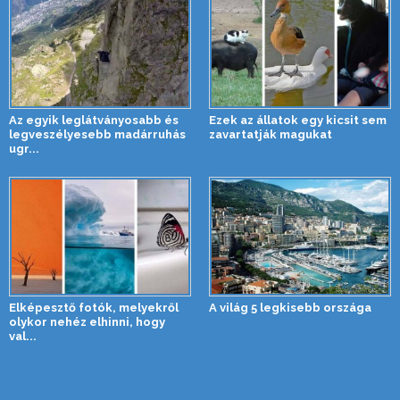
Az egyik leglátványosabb és
Ezek az állatok egy kicsit sem
legveszélyesebb madárruhás
zavartatják magukat
ugr...
Elképesztő fotók, melyekről
A világ 5 legkisebb országa
olykor nehéz elhinni, hogy
val...