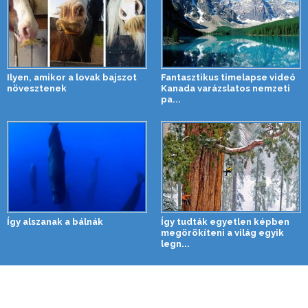
Ilyen, amikor a lovak bajszot
Fantasztikus timelapse videó
növesztenek
Kanada varázslatos nemzeti
pa...
Így alszanak a bálnák
Így tudták egyetlen képben
megörökíteni a világ egyik
legn...