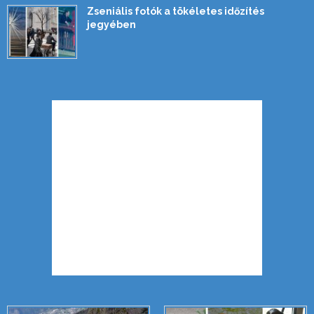
Zseniális fotók a tökéletes időzítés
jegyében