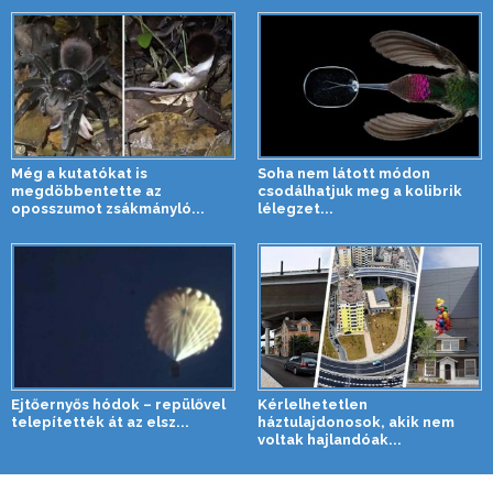
Még a kutatókat is
Soha nem látott módon
megdöbbentette az
csodálhatjuk meg a kolibrik
oposszumot zsákmányló...
lélegzet...
Ejtőernyős hódok – repülővel
Kérlelhetetlen
telepítették át az elsz...
háztulajdonosok, akik nem
voltak hajlandóak...