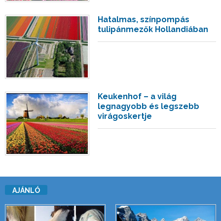
Hatalmas, színpompás
tulipánmezők Hollandiában
Keukenhof – a világ
legnagyobb és legszebb
virágoskertje
AJÁNLÓ