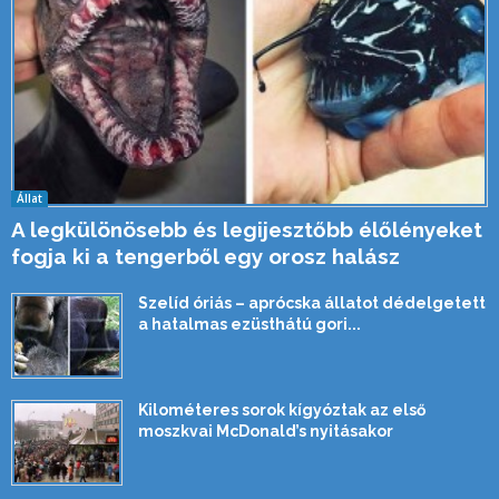
Állat
A legkülönösebb és legijesztőbb élőlényeket
fogja ki a tengerből egy orosz halász
Szelíd óriás – aprócska állatot dédelgetett
a hatalmas ezüsthátú gori...
Kilométeres sorok kígyóztak az első
moszkvai McDonald’s nyitásakor