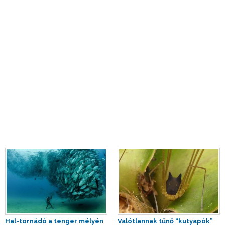
Hal-tornádó a tenger mélyén
Valótlannak tűnő “kutyapók”