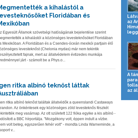
Megmentették a kihalástól a
levesteknősöket Floridában és
Látv
az A
Mexikóban
Hima
legg
z Egyesült Államok szövetségi hatóságának bejelentése szerint
egmentették a kihalástól a közönséges levesteknősöket Floridában
s Mexikóban. A Floridában és a Csendes-óceán mexikói partjain élő
özönséges levesteknőst (Chelonia mydas) már nem tekintik
eszélyeztetett fajnak, mert az állatvédelem évtizedes munkája
redménnyel járt - számolt be a Phys.o...
A tá
para
Igen ritka albínó teknőst láttak
toll
az ál
Ausztráliában
gen ritka albínó teknőst találtak állatvédők a queenslandi Castaways
trandon. Az önkéntesek egy közönséges zöld levesteknős fészkét
ekintették meg vasárnap. Az ott született 122 fióka egyike a kis albínó -
udósított a BBC hírportálja. "Mozgékony volt, éppen indult a vízbe.
em volt beteg, egyszerűen fehér volt" - mondta Linda Warneminde, a
soport v...