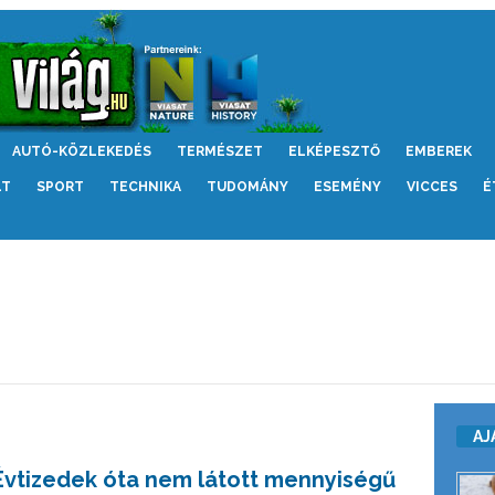
AUTÓ-KÖZLEKEDÉS
TERMÉSZET
ELKÉPESZTŐ
EMBEREK
LT
SPORT
TECHNIKA
TUDOMÁNY
ESEMÉNY
VICCES
É
AJ
Évtizedek óta nem látott mennyiségű