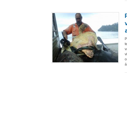
P
t
v
v
o
á