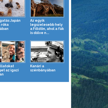
gatás Japán
Az egyik
 róka
legszelesebb hely
jában
a Földön, ahol a fák
is dőlve n...
llatokat
Kanári a
et az igazi
szénbányában
an