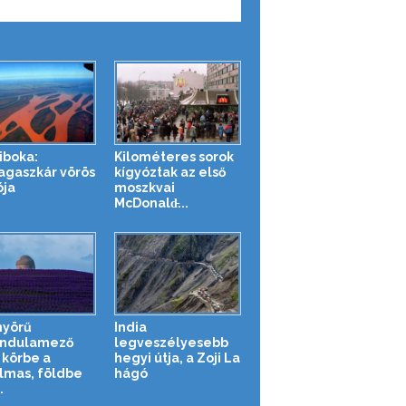
iboka:
Kilométeres sorok
gaszkár vörös
kígyóztak az első
ója
moszkvai
McDonald̵...
yörű
India
endulamező
legveszélyesebb
i körbe a
hegyi útja, a Zoji La
lmas, földbe
hágó
.