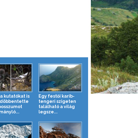
a kutatókat is
Egy festői karib-
döbbentette
tengeri szigeten
posszumot
található a világ
mányló...
legsze...