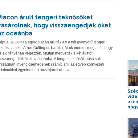
Piacon árult tengeri teknősöket
vásárolnak, hogy visszaengedjék őket
az óceánba
ápua Új-Guinea egyik piacán árulták azt a két gyönyörű tengeri
eknőst, amiket Arron Culling és barátja, Mark mentett meg attól, hogy
alaki tányérján végezzék. Miután megvették a két állatot,
isszaengedték őket az óceánba. A tengeri teknősök húsa sok
rszágban ínyenc csemegének számít, ami az egyéb környezeti
rtalmakkal egyetemben hozzájárult ahhoz,...
Széd
vide
a mi
nagy.