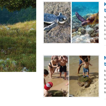
N
b
t
é
n
s
M
f
t
s
a
t