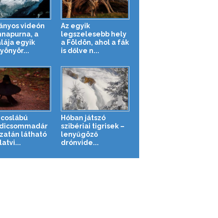
ányos videón
Az egyik
nnapurna, a
legszelesebb hely
lája egyik
a Földön, ahol a fák
yönyör...
is dőlve n...
ncoslábú
Hóban játszó
dicsommadár
szibériai tigrisek –
azatán látható
lenyűgöző
latvi...
drónvide...