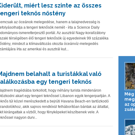
Kiderült, miért lesz szinte az összes
tengeri teknős nőstény
emcsak az óceánok melegedése, hanem a talajnedvesség is
efolyásolhatja a tengeri teknősök nemét - írta a Science Daily
udományos-ismeretterjesztő portál. Az ausztrál Nagy-korallzátony
szaki térségében élő tengeri teknősök új egyedeinek 99 százaléka
őstény, mindezt a klímaváltozás okozta óceánvíz-melegedés
zámlájára írta az amerikai és ausztrál kut...
Majdnem belahalt a turistákkal való
találkozásba egy tengeri teknős
ajdnem tragédiába torkollott, hogy néhány turista mindenáron
Még 
otózkodni akart egy tengeri teknőssel Libanon egyik tengerpartján. A
meg
eknős túl közel merészkedett a bejrúti Havana Beach-en tartózkodó
az o
trandolókhoz, akik sajnos rendkívül felháborítóan bántak az állattal,
zsák
kit kirángattak a vízből, hogy fényképeket készítsenek vele. A
eknőssel nagyon durv...