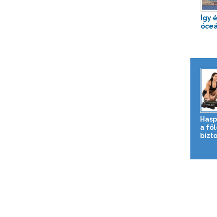
Így 
óceá
Hasp
a fö
bizto