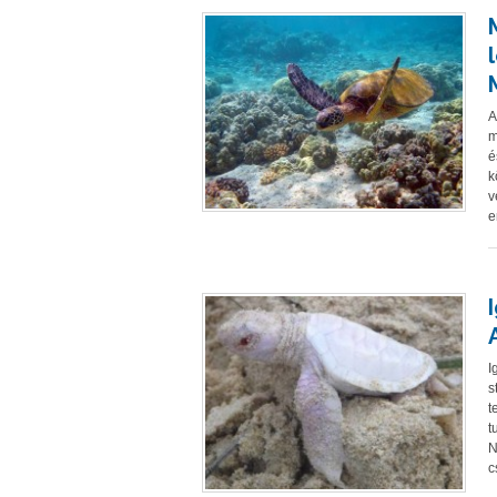
A
m
é
k
v
e
I
s
t
t
N
c