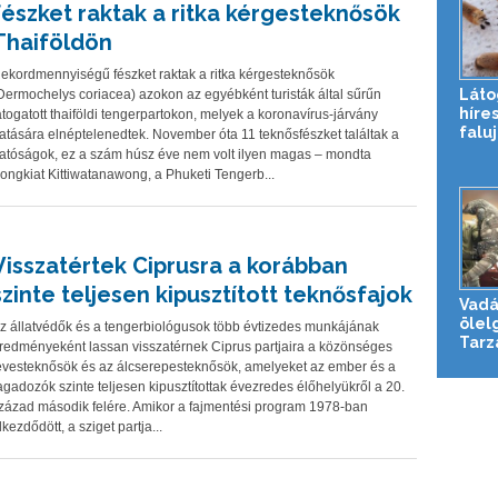
fészket raktak a ritka kérgesteknősök
Thaiföldön
ekordmennyiségű fészket raktak a ritka kérgesteknősök
Láto
Dermochelys coriacea) azokon az egyébként turisták által sűrűn
híres
átogatott thaiföldi tengerpartokon, melyek a koronavírus-járvány
falu
atására elnéptelenedtek. November óta 11 teknősfészket találtak a
atóságok, ez a szám húsz éve nem volt ilyen magas – mondta
ongkiat Kittiwatanawong, a Phuketi Tengerb...
Visszatértek Ciprusra a korábban
szinte teljesen kipusztított teknősfajok
Vadá
ölelg
z állatvédők és a tengerbiológusok több évtizedes munkájának
Tarz
redményeként lassan visszatérnek Ciprus partjaira a közönséges
evesteknősök és az álcserepesteknősök, amelyeket az ember és a
agadozók szinte teljesen kipusztítottak évezredes élőhelyükről a 20.
zázad második felére. Amikor a fajmentési program 1978-ban
lkezdődött, a sziget partja...