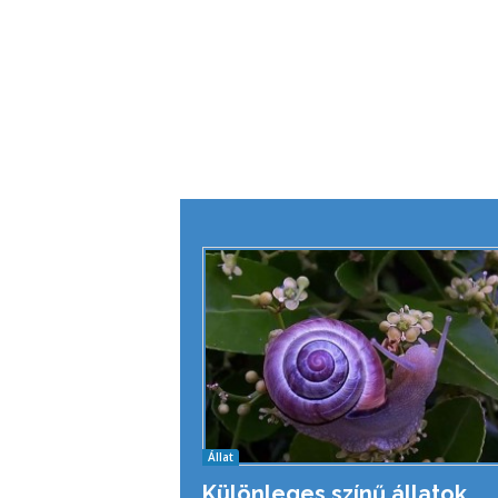
Állat
Különleges színű állatok