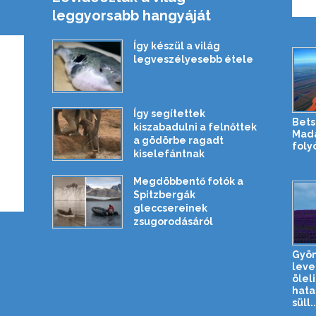
leggyorsabb hangyáját
Így készül a világ
legveszélyesebb étele
Így segítettek
Bets
kiszabadulni a felnőttek
Mada
a gödörbe ragadt
foly
kiselefántnak
Megdöbbentő fotók a
Spitzbergák
gleccsereinek
zsugorodásáról
Gyön
lev
ölel
hata
süll..