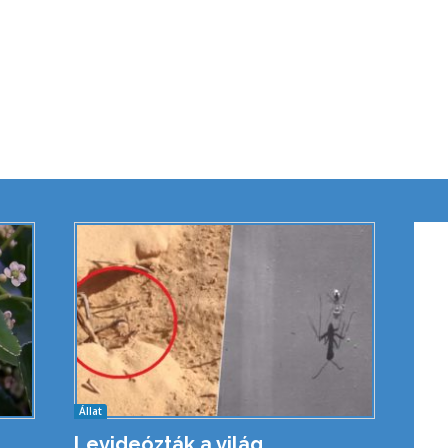
Állat
Levideózták a világ