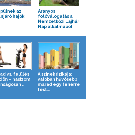
épülnek az
Aranyos
njáró hajók
fotóválogatás a
Nemzetközi Lajhár
Nap alkalmából
ad vs. felülés
A színek fizikája:
ldön – hasizom
valóban hűvösebb
nságosan ...
marad egy fehérre
fest...