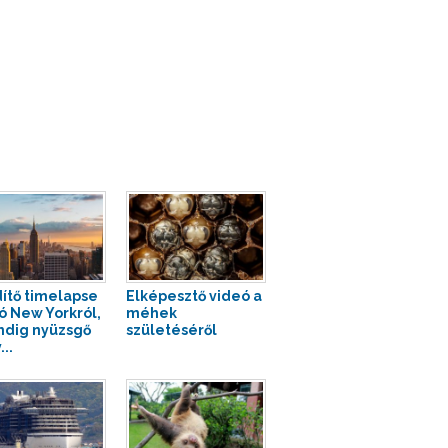
ítő timelapse
Elképesztő videó a
ó New Yorkról,
méhek
ndig nyüzsgő
születéséről
..