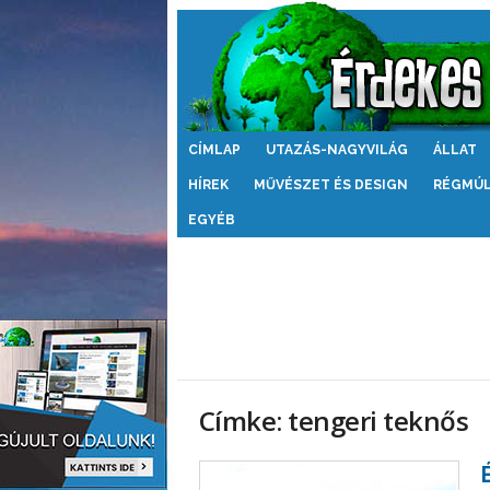
Érdekes
CÍMLAP
UTAZÁS-NAGYVILÁG
ÁLLAT
Világ
HÍREK
MŰVÉSZET ÉS DESIGN
RÉGMÚ
EGYÉB
Címke: tengeri teknős