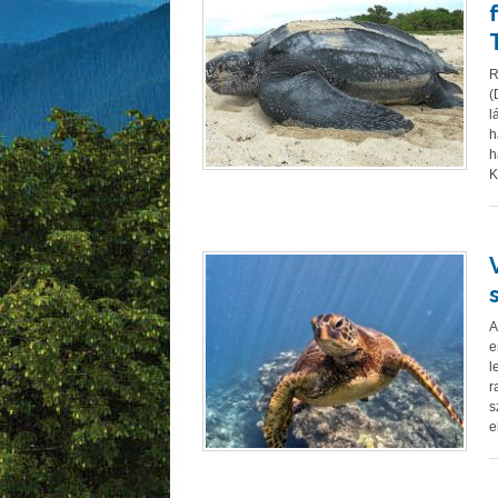
R
(
l
h
h
K
A
e
l
r
s
e