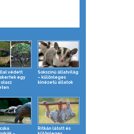
llal védett
Sokszínű állatvilág
uskertek egy
– különleges
 olasz
kinézetű állatok
eten
cska
Ritkán látott és
oskák –
különleges