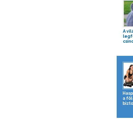
A vil
leg
csinc
Hasp
a fö
bizto