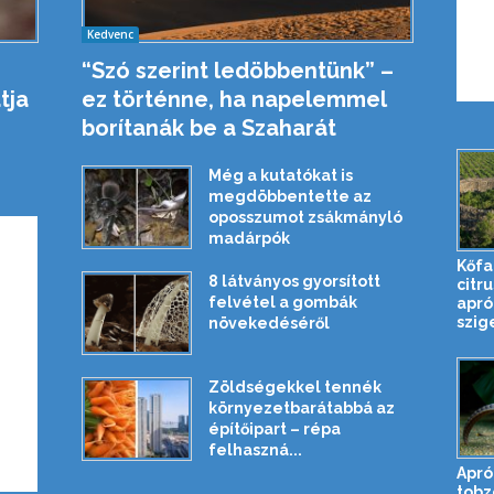
Kedvenc
“Szó szerint ledöbbentünk” –
tja
ez történne, ha napelemmel
borítanák be a Szaharát
Még a kutatókat is
megdöbbentette az
oposszumot zsákmányló
madárpók
Kőfa
8 látványos gyorsított
citr
felvétel a gombák
apró
szig
növekedéséről
Zöldségekkel tennék
környezetbarátabbá az
építőipart – répa
felhaszná...
Apró
tobz