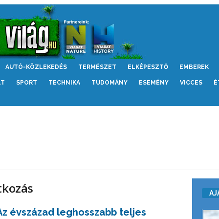
AUTÓ-KÖZLEKEDÉS
TERMÉSZET
ELKÉPESZTŐ
EMBEREK
LT
SPORT
TECHNIKA
TUDOMÁNY
ESEMÉNY
VICCES
É
tkozás
AJ
Az évszázad leghosszabb teljes