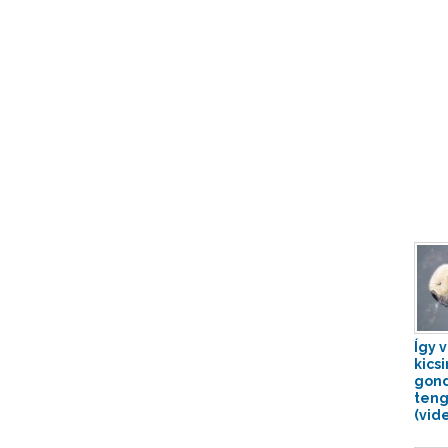
Így 
kics
gon
teng
(vide