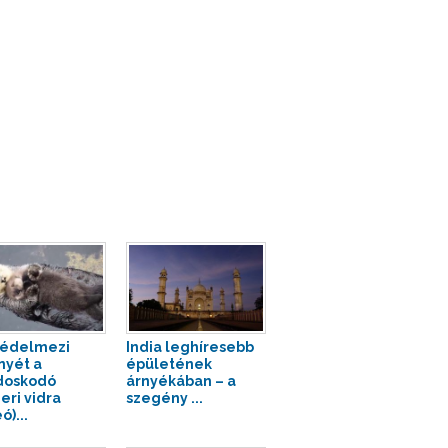
védelmezi
India leghíresebb
inyét a
épületének
doskodó
árnyékában – a
eri vidra
szegény ...
ó)...