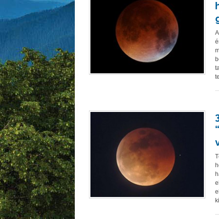
A
é
m
b
t
t
T
h
h
e
e
k