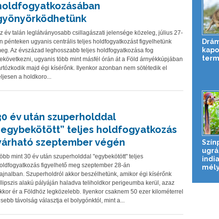
holdfogyatkozásában
gyönyörködhetünk
z év talán leglátványosabb csillagászati jelensége közeleg, július 27-
Drám
n pénteken ugyanis centrális teljes holdfogyatkozást figyelhetünk
kapot
eg. Az évszázad leghosszabb teljes holdfogyatkozása fog
term
ekövetkezni, ugyanis több mint másfél órán át a Föld árnyékkúpjában
artózkodik majd égi kísérőnk. Ilyenkor azonban nem sötétedik el
eljesen a holdkoro...
30 év után szuperholddal
“egybekötött” teljes holdfogyatkozás
várható szeptember végén
Szín
ugrá
öbb mint 30 év után szuperholddal "egybekötött" teljes
india
oldfogyatkozás figyelhető meg szeptember 28-án
mél
ajnalban. Szuperholdról akkor beszélhetünk, amikor égi kísérőnk
llipszis alakú pályáján haladva teliholdkor perigeumba kerül, azaz
kkor ér a Földhöz legközelebb. Ilyenkor csaknem 50 ezer kilométerrel
isebb távolság választja el bolygónktól, mint a...