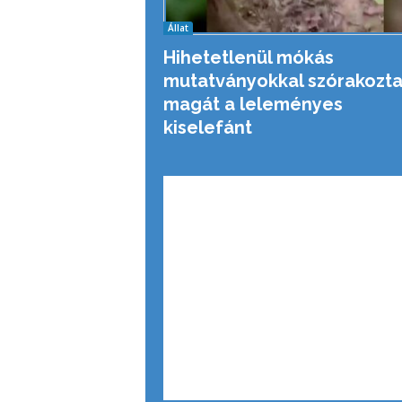
Állat
Hihetetlenül mókás
mutatványokkal szórakozta
magát a leleményes
kiselefánt