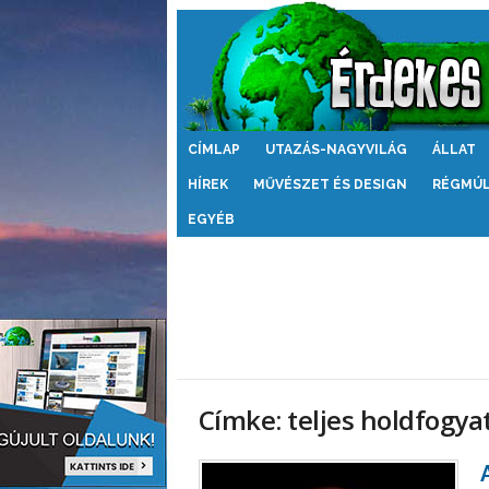
Érdekes
CÍMLAP
UTAZÁS-NAGYVILÁG
ÁLLAT
Világ
HÍREK
MŰVÉSZET ÉS DESIGN
RÉGMÚ
EGYÉB
Címke: teljes holdfogya