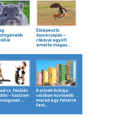
ág
Elképesztő
fotogénebb
összecsapás –
sillái
rókával együtt
emelte magas...
ad vs. felülés
A színek fizikája:
ldön – hasizom
valóban hűvösebb
nságosan ...
marad egy fehérre
fest...