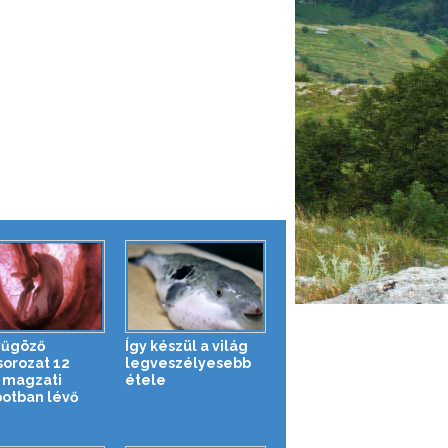
yűgöző
Így készül a világ
sorozat 12
legveszélyesebb
t magzati
étele
potban lévő