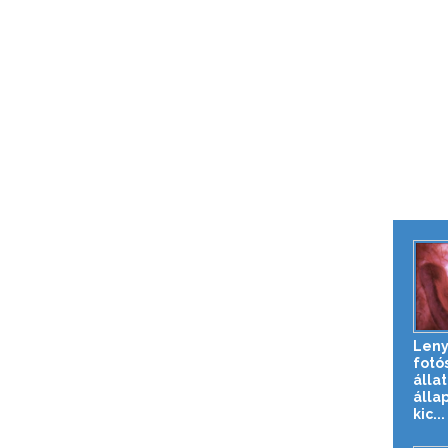
Len
fotó
álla
álla
kic...