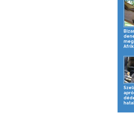
Biza
dene
meg 
Afrik
Szelí
apró
déde
hata