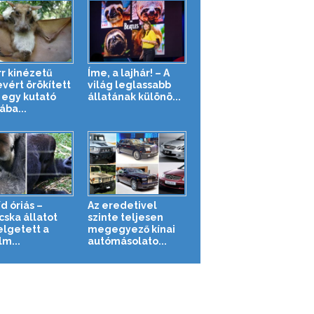
rr kinézetű
Íme, a lajhár! – A
vért örökített
világ leglassabb
egy kutató
állatának különö...
ába...
d óriás –
Az eredetivel
cska állatot
szinte teljesen
lgetett a
megegyező kínai
lm...
autómásolato...