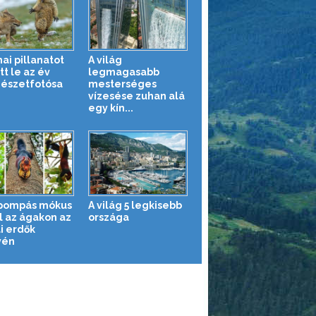
ai pillanatot
A világ
t le az év
legmagasabb
észetfotósa
mesterséges
vízesése zuhan alá
egy kín...
pompás mókus
A világ 5 legkisebb
l az ágakon az
országa
i erdők
yén