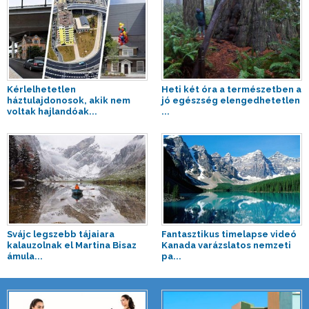
Kérlelhetetlen
Heti két óra a természetben a
háztulajdonosok, akik nem
jó egészség elengedhetetlen
voltak hajlandóak...
...
Svájc legszebb tájaiara
Fantasztikus timelapse videó
kalauzolnak el Martina Bisaz
Kanada varázslatos nemzeti
ámula...
pa...