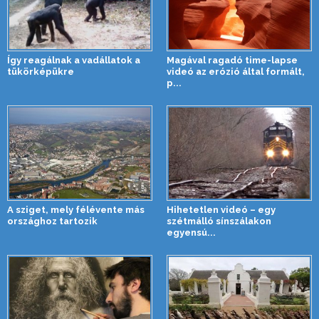
Így reagálnak a vadállatok a
Magával ragadó time-lapse
tükörképükre
videó az erózió által formált,
p...
A sziget, mely félévente más
Hihetetlen videó – egy
országhoz tartozik
szétmálló sínszálakon
egyensú...