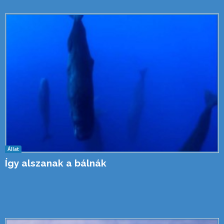
Állat
Így alszanak a bálnák