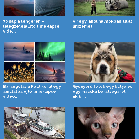
30 nap a tengeren –
A hegy, ahol halmokban áll az
lélegzetelállító time-lapse
űrszemét
vide...
Barangolás a Föld körül egy
Gyönyörű fotók egy kutya és
ámulatba ejtő time-lapse
egy macska barátságáról,
videó...
akik ...