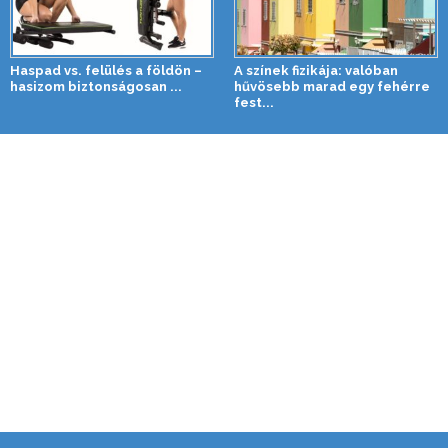
Haspad vs. felülés a földön –
A színek fizikája: valóban
hasizom biztonságosan ...
hűvösebb marad egy fehérre
fest...