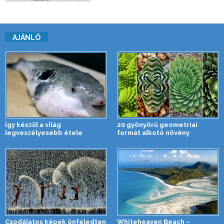
AJÁNLÓ
Így készül a világ
20 gyönyörű geometriai
legveszélyesebb étele
formát alkotó növény
Csodálatos képek önfeledten
Whiteheaven Beach –