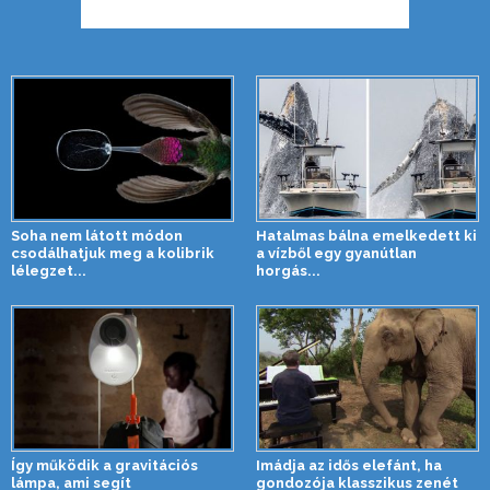
Soha nem látott módon
Hatalmas bálna emelkedett ki
csodálhatjuk meg a kolibrik
a vízből egy gyanútlan
lélegzet...
horgás...
Így működik a gravitációs
Imádja az idős elefánt, ha
lámpa, ami segít
gondozója klasszikus zenét