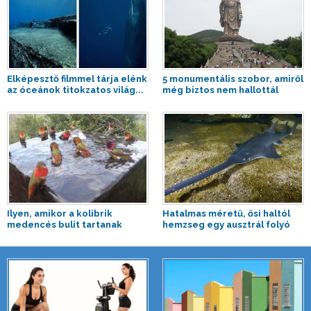
Elképesztő filmmel tárja elénk
5 monumentális szobor, amiről
az óceánok titokzatos világ...
még biztos nem hallottál
Ilyen, amikor a kolibrik
Hatalmas méretű, ősi haltól
medencés bulit tartanak
hemzseg egy ausztrál folyó