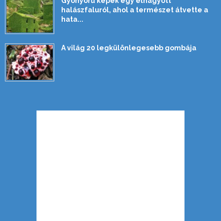
Gyönyörű képek egy elhagyott
halászfaluról, ahol a természet átvette a
hata...
A világ 20 legkülönlegesebb gombája