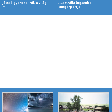
játszó gyerekekről, a világ
Ausztrália legszebb
mi...
tengerpartja