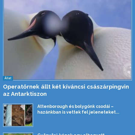
Állat
Operatőrnek állt két kíváncsi császárpingvin
az Antarktiszon
Attenborough és bolygónk csodái –
hazánkban is vettek fel jeleneteket...