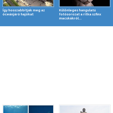
Így hosszabbítják meg az
Különleges hangulatú
óceánjáró hajókat
fotósorozat a ritka szfinx
macskákról...