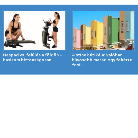
Haspad vs. felülés a földön –
A színek fizikája: valóban
hasizom biztonságosan ...
hűvösebb marad egy fehérre
fest...