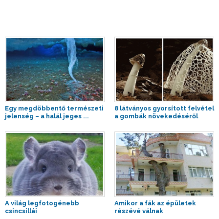
Egy megdöbbentő természeti
8 látványos gyorsított felvétel
jelenség – a halál jeges ...
a gombák növekedéséről
A világ legfotogénebb
Amikor a fák az épületek
csincsillái
részévé válnak