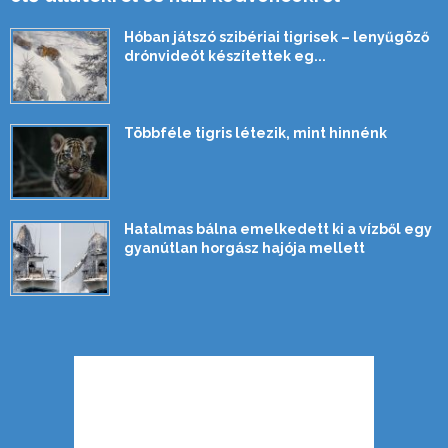
Hóban játszó szibériai tigrisek – lenyűgöző
drónvideót készítettek eg...
Többféle tigris létezik, mint hinnénk
Hatalmas bálna emelkedett ki a vízből egy
gyanútlan horgász hajója mellett