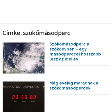
Címke: szökőmásodperc
Szökőmásodperc a
szökőévben – egy
másodperccel hosszabb
lesz az idei év
Még évekig maradnak a
szökőmásodpercek