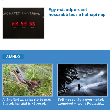
Egy másodperccel
hosszabb lesz a holnapi nap
AJÁNLÓ
A láncfűrész, a riasztó és más
Téli mesevilág a gyermekek
állatok hangját is képesek ...
szemével – Iwona Podlasiń...