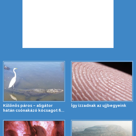
Különös páros – aligátor
Így izzadnak az ujjbegyeink
hátán csónakázó kócsagot fi...