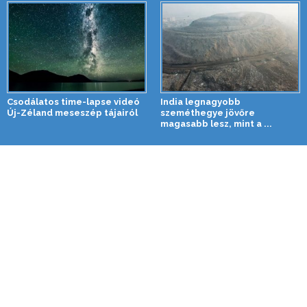
Csodálatos time-lapse videó
India legnagyobb
Új-Zéland meseszép tájairól
szeméthegye jövőre
magasabb lesz, mint a ...