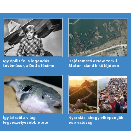
Így épült fel a legendás
Hajótemető a New York-i
tévéműsor, a Delta főcíme
Staten Island kikötőjében
Így készül a világ
Nyaralás, ahogy elképzeljük
legveszélyesebb étele
és a valóság