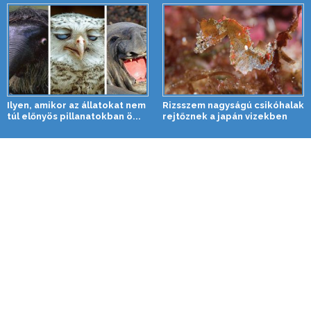
Ilyen, amikor az állatokat nem
Rizsszem nagyságú csikóhalak
túl előnyös pillanatokban ö...
rejtőznek a japán vizekben