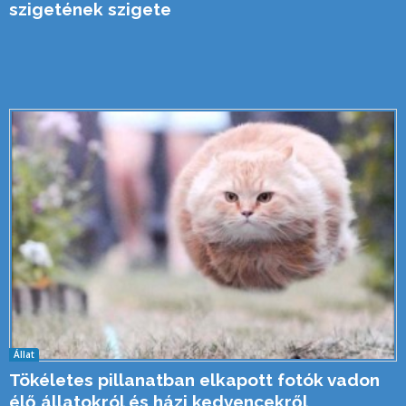
szigetének szigete
Állat
Tökéletes pillanatban elkapott fotók vadon
élő állatokról és házi kedvencekről