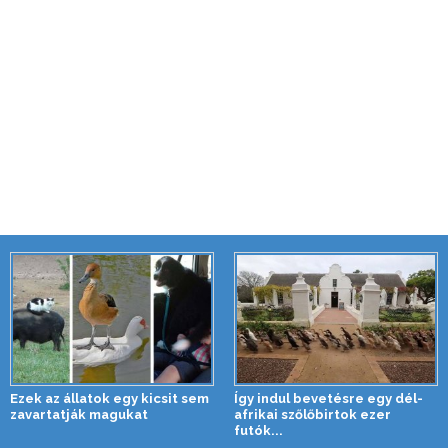
Ezek az állatok egy kicsit sem
Így indul bevetésre egy dél-
zavartatják magukat
afrikai szőlőbirtok ezer
futók...