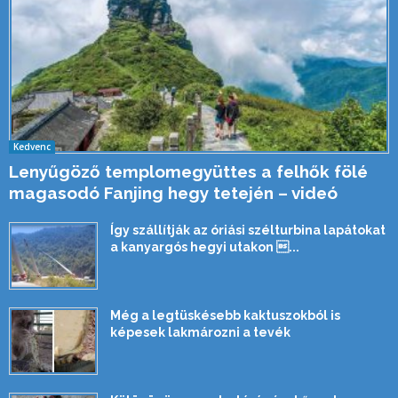
Kedvenc
Lenyűgöző templomegyüttes a felhők fölé
magasodó Fanjing hegy tetején – videó
Így szállítják az óriási szélturbina lapátokat
a kanyargós hegyi utakon ...
Még a legtüskésebb kaktuszokból is
képesek lakmározni a tevék