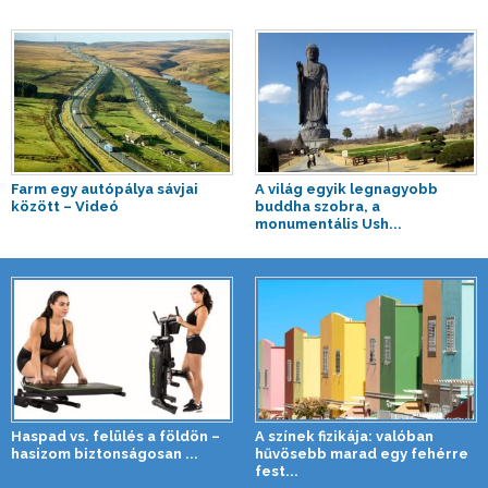
Farm egy autópálya sávjai
A világ egyik legnagyobb
között – Videó
buddha szobra, a
monumentális Ush...
Haspad vs. felülés a földön –
A színek fizikája: valóban
hasizom biztonságosan ...
hűvösebb marad egy fehérre
fest...