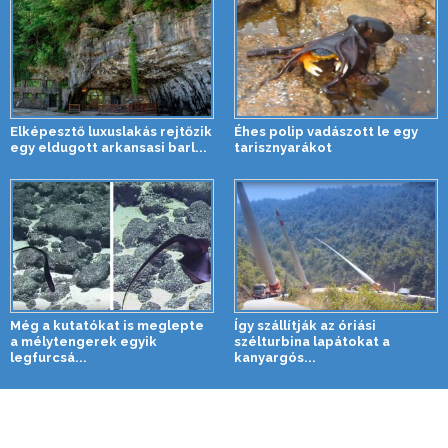
Elképesztő luxuslakás rejtőzik
Éhes polip vadászott le egy
egy eldugott arkansasi barl...
tarisznyarákot
Még a kutatókat is meglepte
Így szállítják az óriási
a mélytengerek egyik
szélturbina lapátokat a
legfurcsá...
kanyargós...