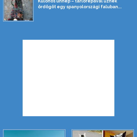
Különös ünnep – tarlórépával űznek
ördögöt egy spanyolországi faluban...