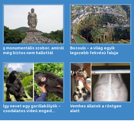
5 monumentális szobor, amiről
Bozouls – a világ egyik
még biztos nem hallottál
legszebb fekvésű faluja
Így nevet egy gorillakölyök –
Vemhes állatok a röntgen
csodálatos videó enged...
alatt