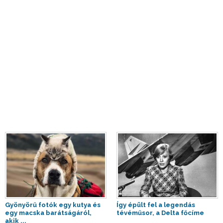
Gyönyörű fotók egy kutya és
Így épült fel a legendás
egy macska barátságáról,
tévéműsor, a Delta főcíme
akik ...