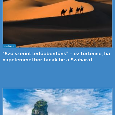
Kedvenc
“Szó szerint ledöbbentünk” – ez történne, ha
napelemmel borítanák be a Szaharát