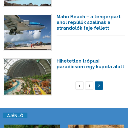
Maho Beach – a tengerpart
ahol repülők szállnak a
strandolók feje fellett
Hihetetlen trópusi
paradicsom egy kupola alatt
1
2
AJÁNLÓ