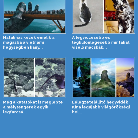
Hatalmas kezek emelik a
A legviccesebb és
magasba a vietnami
legkülönlegesebb mintákat
hegységben kany...
viselő macskák...
Még a kutatókat is meglepte
Lélegzetelállító hegyvidék
a mélytengerek egyik
Kína legújabb világörökségi
legfurcsá...
hel...