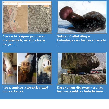
Ezen a térképen pontosan
Sokszínű állatvilág –
megnézheti, mi állt a háza
különleges és furcsa kinézetű
helyén...
...
Ilyen, amikor a lovak bajszot
Karakoram Highway – a világ
növesztenek
legmagasabban haladó nem...