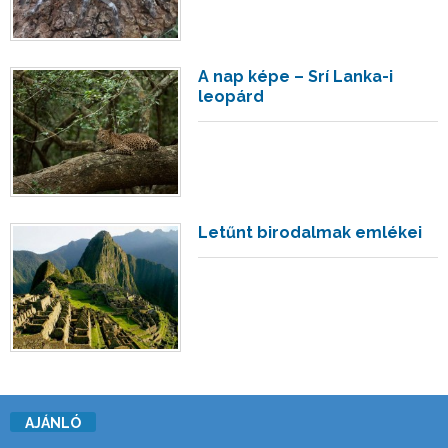
A nap képe – Srí Lanka-i
leopárd
Letűnt birodalmak emlékei
AJÁNLÓ