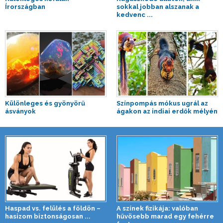
Írországban
sokkal jobban alszanak a
kedvenc ...
Különleges és gyönyörű
Színpompás mókus ugrál az
ásványok
ágakon az indiai erdők mélyén
Haspad vs. felülés a földön –
A színek fizikája: valóban
hasizom biztonságosan ...
hűvösebb marad egy fehérre