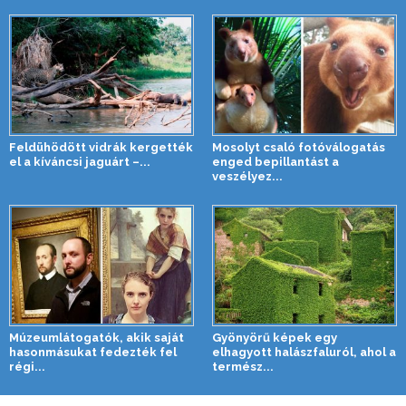
Feldühödött vidrák kergették
Mosolyt csaló fotóválogatás
el a kíváncsi jaguárt –...
enged bepillantást a
veszélyez...
Múzeumlátogatók, akik saját
Gyönyörű képek egy
hasonmásukat fedezték fel
elhagyott halászfaluról, ahol a
régi...
termész...