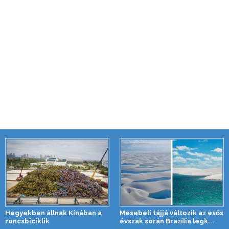
Hegyekben állnak Kínában a
Mesebeli tájjá változik az esős
roncsbiciklik
évszak során Brazília legk...