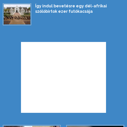
Így indul bevetésre egy dél-afrikai
szőlőbirtok ezer futókacsája