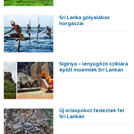
Srí Lanka gólyalábas
horgászai
Sigiriya – lenyűgöző sziklára
épült műemlék Srí Lankán
Új óriáspókot fedeztek fel
Sri Lankán