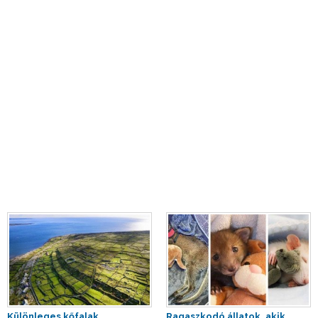
Különleges kőfalak
Ragaszkodó állatok, akik