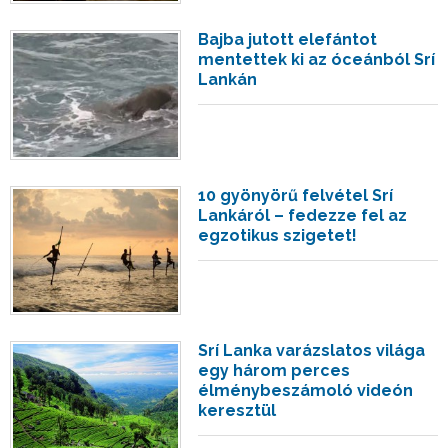
Bajba jutott elefántot
mentettek ki az óceánból Srí
Lankán
10 gyönyörű felvétel Srí
Lankáról – fedezze fel az
egzotikus szigetet!
Srí Lanka varázslatos világa
egy három perces
élménybeszámoló videón
keresztül