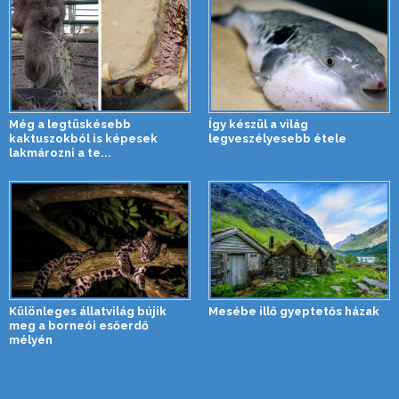
Még a legtüskésebb
Így készül a világ
kaktuszokból is képesek
legveszélyesebb étele
lakmározni a te...
Különleges állatvilág bújik
Mesébe illő gyeptetős házak
meg a borneói esőerdő
mélyén