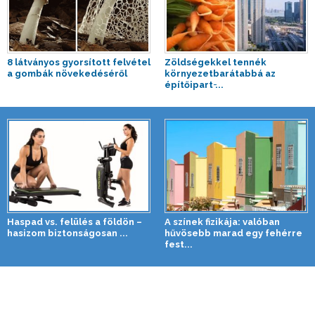
8 látványos gyorsított felvétel
Zöldségekkel tennék
a gombák növekedéséről
környezetbarátabbá az
építőipart ̵...
Haspad vs. felülés a földön –
A színek fizikája: valóban
hasizom biztonságosan ...
hűvösebb marad egy fehérre
fest...