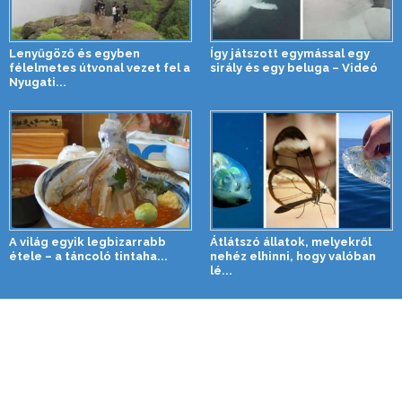
Lenyűgöző és egyben
Így játszott egymással egy
félelmetes útvonal vezet fel a
sirály és egy beluga – Videó
Nyugati...
A világ egyik legbizarrabb
Átlátszó állatok, melyekről
étele – a táncoló tintaha...
nehéz elhinni, hogy valóban
lé...