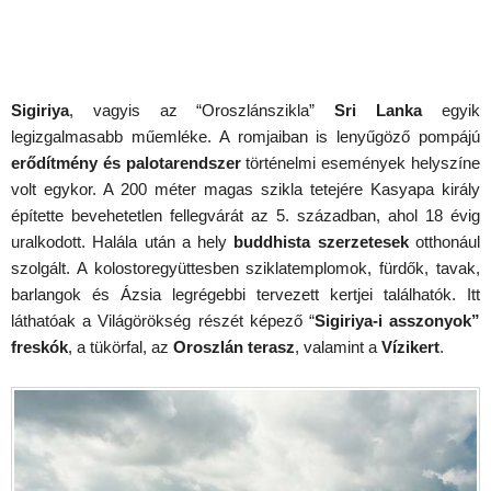
Sigiriya
, vagyis az “Oroszlánszikla”
Sri Lanka
egyik
legizgalmasabb műemléke. A romjaiban is lenyűgöző pompájú
erődítmény és palotarendszer
történelmi események helyszíne
volt egykor. A 200 méter magas szikla tetejére Kasyapa király
építette bevehetetlen fellegvárát az 5. században, ahol 18 évig
uralkodott. Halála után a hely
buddhista szerzetesek
otthonául
szolgált. A kolostoregyüttesben sziklatemplomok, fürdők, tavak,
barlangok és Ázsia legrégebbi tervezett kertjei találhatók. Itt
láthatóak a Világörökség részét képező “
Sigiriya-i asszonyok”
freskók
, a tükörfal, az
Oroszlán terasz
, valamint a
Vízikert
.