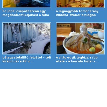
Polippal csapott arcon egy
A legnagyobb tömör arany
megdöbbent kajakost a fóka
Buddha-szobor a világon
Lélegzetelállító felvétel – téli
A világ egyik legbizarrabb
kirándulás a Plitvi...
étele – a táncoló tintaha...