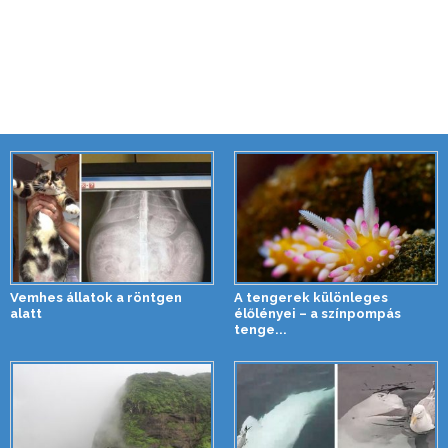
Vemhes állatok a röntgen
A tengerek különleges
alatt
élőlényei – a színpompás
tenge...