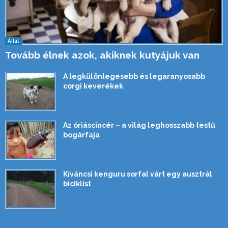
Állat
Tovább élnek azok, akiknek kutyájuk van
A legkülönlegesebb és legaranyosabb
corgi keverékek
Az óriáscincér – a világ leghosszabb testű
bogárfaja
Kíváncsi kenguru sorfal várt egy ausztrál
biciklist