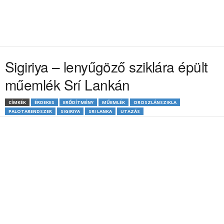
Sigiriya – lenyűgöző sziklára épült
műemlék Srí Lankán
CÍMKÉK
ÉRDEKES
ERŐDÍTMÉNY
MŰEMLÉK
OROSZLÁNSZIKLA
PALOTARENDSZER
SIGIRIYA
SRI LANKA
UTAZÁS