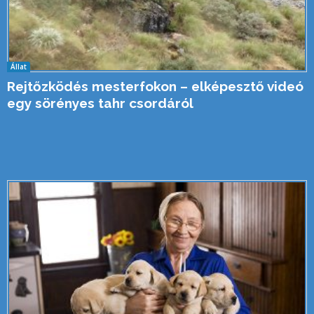
Állat
Rejtőzködés mesterfokon – elképesztő videó
egy sörényes tahr csordáról