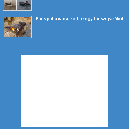
Éhes polip vadászott le egy tarisznyarákot