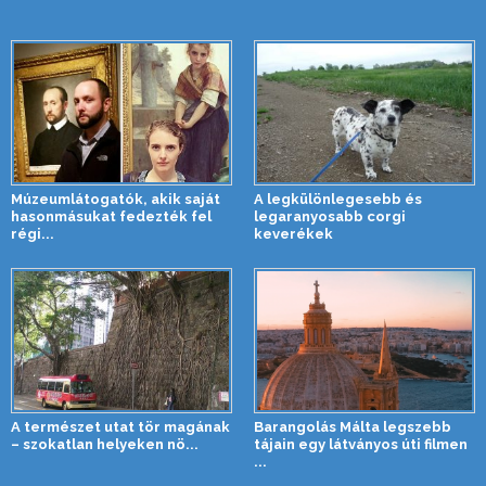
Múzeumlátogatók, akik saját
A legkülönlegesebb és
hasonmásukat fedezték fel
legaranyosabb corgi
régi...
keverékek
A természet utat tör magának
Barangolás Málta legszebb
– szokatlan helyeken nö...
tájain egy látványos úti filmen
...