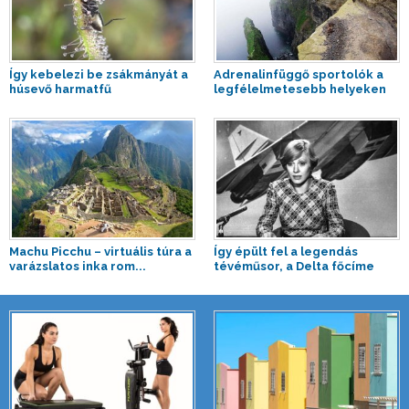
Így kebelezi be zsákmányát a
Adrenalinfüggő sportolók a
húsevő harmatfű
legfélelmetesebb helyeken
Machu Picchu – virtuális túra a
Így épült fel a legendás
varázslatos inka rom...
tévéműsor, a Delta főcíme