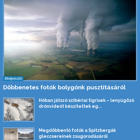
Elképesztő
Döbbenetes fotók bolygónk pusztításáról
Hóban játszó szibériai tigrisek – lenyűgöző
drónvideót készítettek eg...
Megdöbbentő fotók a Spitzbergák
gleccsereinek zsugorodásáról