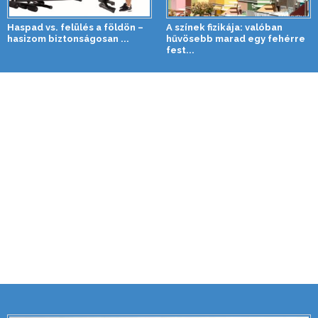
Haspad vs. felülés a földön –
A színek fizikája: valóban
hasizom biztonságosan ...
hűvösebb marad egy fehérre
fest...