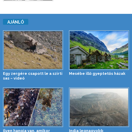
AJÁNLÓ
Egy zergére csapott le a szirti
Mesébe illő gyeptetős házak
sas – videó
Ilyen hangja van, amikor
India legnagyobb