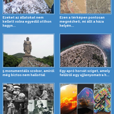
Ezeket az állatokat nem
Ezen a térképen pontosan
kellett volna egyedül otthon
megnézheti, mi állt a háza
hagyn...
helyén...
5 monumentális szobor, amiről
Egy apró horvát sziget, amely
még biztos nem hallottál
felülről egy ujjlenyomatra h...