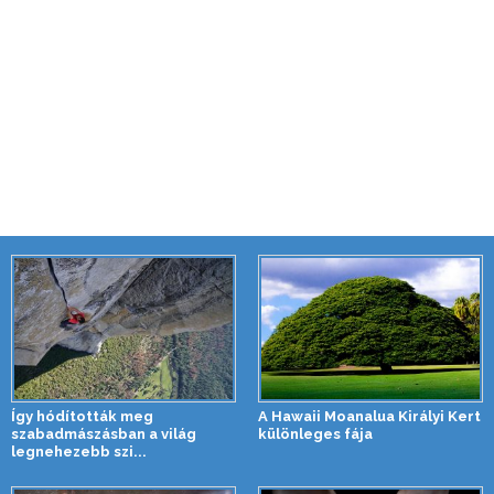
Így hódították meg
A Hawaii Moanalua Királyi Kert
szabadmászásban a világ
különleges fája
legnehezebb szi...