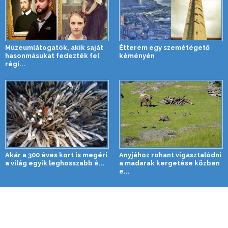
Múzeumlátogatók, akik saját
Étterem egy szemétégető
hasonmásukat fedezték fel
kéményén
régi...
Akár a 300 éves kort is megéri
Anyjához rohant vigasztalódni
a világ egyik leghosszabb é...
a madarak kergetése közben
e...