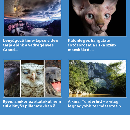
Lenyűgöző time-lapse videó
Különleges hangulatú
tárja elénk a vadregényes
fotósorozat a ritka szfinx
Grand...
macskákról...
Ilyen, amikor az állatokat nem
A kínai Tündérhíd – a világ
túl előnyös pillanatokban ö...
legnagyobb természetes b...