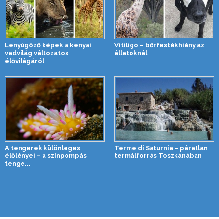
Lenyűgöző képek a kenyai
Vitiligo – bőrfestékhiány az
vadvilág változatos
állatoknál
élővilágáról
A tengerek különleges
Terme di Saturnia – páratlan
élőlényei – a színpompás
termálforrás Toszkánában
tenge...