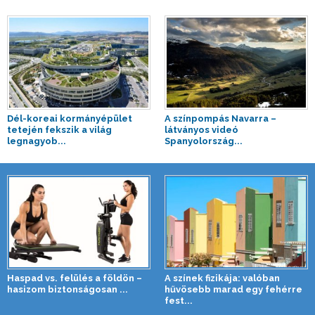
Dél-koreai kormányépület
A színpompás Navarra –
tetején fekszik a világ
látványos videó
legnagyob...
Spanyolország...
Haspad vs. felülés a földön –
A színek fizikája: valóban
hasizom biztonságosan ...
hűvösebb marad egy fehérre
fest...