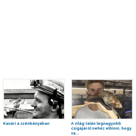
Kanári a szénbányában
A világ talán legnagyobb
csigájáról nehéz elhinni, hogy
va...