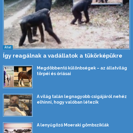
Állat
Így reagálnak a vadállatok a tükörképükre
Megdöbbentő különbségek – az állatvilág
törpéi és óriásai
A világ talán legnagyobb csigájáról nehéz
elhinni, hogy valóban létezik
A lenyűgöző Moeraki gömbsziklák