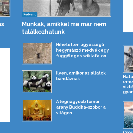
Kedvenc
ás
Munkák, amikkel ma már nem
találkozhatunk
Hihetetlen ügyességű
hegymászó medvék egy
függőleges sziklafalon
Ilyen, amikor az állatok
Hata
bandáznak
emel
vízb
gyan
A legnagyobb tömör
arany Buddha-szobor a
világon
Csod