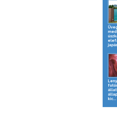
Üveg
med
úszk
elef
japán
Len
fotó
álla
álla
kic...