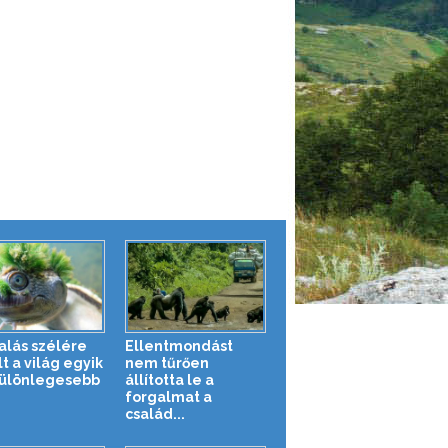
halás szélére
Ellentmondást
t a világ egyik
nem tűrően
ülönlegesebb
állította le a
forgalmat a
család...