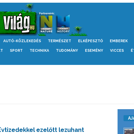
AUTÓ-KÖZLEKEDÉS
TERMÉSZET
ELKÉPESZTŐ
EMBEREK
LT
SPORT
TECHNIKA
TUDOMÁNY
ESEMÉNY
VICCES
É
AJ
Évtizedekkel ezelőtt lezuhant