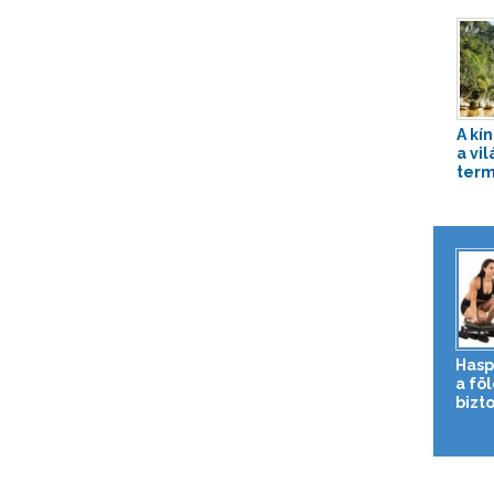
A kí
a vi
term
Hasp
a fö
bizto