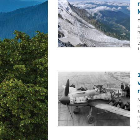
E
a
r
m
D
1
A
n
a
c
m
n