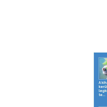
A ki
kerül
legk
te...