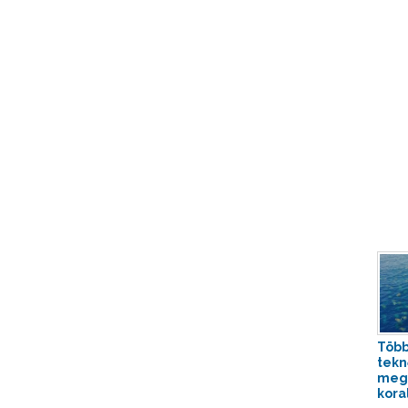
Több
tekn
meg 
koral