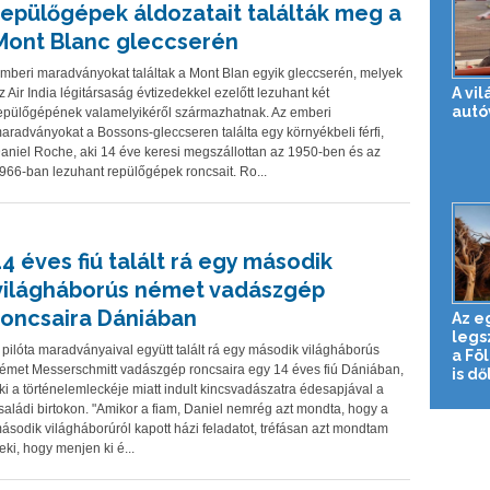
repülőgépek áldozatait találták meg a
Mont Blanc gleccserén
mberi maradványokat találtak a Mont Blan egyik gleccserén, melyek
A vi
z Air India légitársaság évtizedekkel ezelőtt lezuhant két
autó
epülőgépének valamelyikéről származhatnak. Az emberi
aradványokat a Bossons-gleccseren találta egy környékbeli férfi,
aniel Roche, aki 14 éve keresi megszállottan az 1950-ben és az
966-ban lezuhant repülőgépek roncsait. Ro...
14 éves fiú talált rá egy második
világháborús német vadászgép
roncsaira Dániában
Az e
legs
 pilóta maradványaival együtt talált rá egy második világháborús
a Föl
émet Messerschmitt vadászgép roncsaira egy 14 éves fiú Dániában,
is dő
ki a történelemleckéje miatt indult kincsvadászatra édesapjával a
saládi birtokon. "Amikor a fiam, Daniel nemrég azt mondta, hogy a
ásodik világháborúról kapott házi feladatot, tréfásan azt mondtam
eki, hogy menjen ki é...