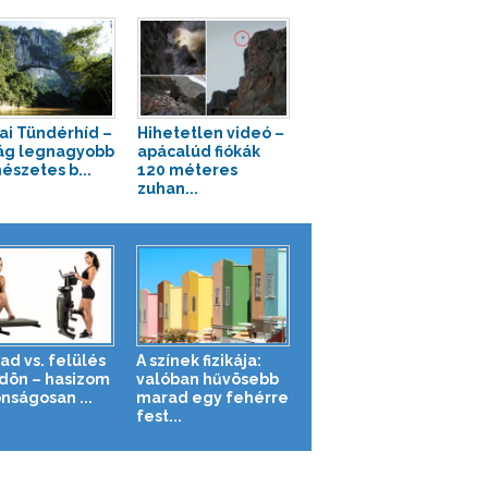
nai Tündérhíd –
Hihetetlen videó –
lág legnagyobb
apácalúd fiókák
észetes b...
120 méteres
zuhan...
ad vs. felülés
A színek fizikája:
ldön – hasizom
valóban hűvösebb
nságosan ...
marad egy fehérre
fest...