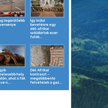
lág legőrültebb
Így indul
versenye
bevetésre egy
dél-afrikai
szőlőbirtok ezer
futók...
gyik
Dél-Afrikai
zelesebb hely
kontraszt –
dön, ahol a fák
megdöbbentő
lve n...
felvételek a gaz...