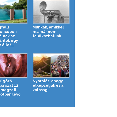
falú
Munkák, amikkel
encében
ma már nem
álnak az
találkozhatunk
ántok egy
 állat...
yűgöző
Nyaralás, ahogy
sorozat 12
elképzeljük és a
t magzati
valóság
potban lévő