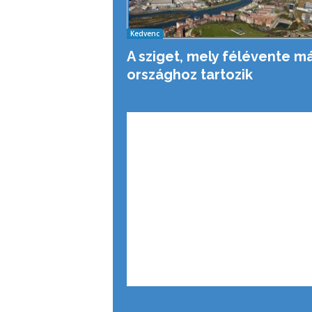
Kedvenc
A sziget, mely félévente m
országhoz tartozik