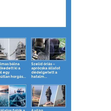
lmas bálna
Szelíd óriás –
kedett ki a
aprócska állatot
ől egy
dédelgetett a
útlan horgás...
hatalm...
álatos fotók a
A világ