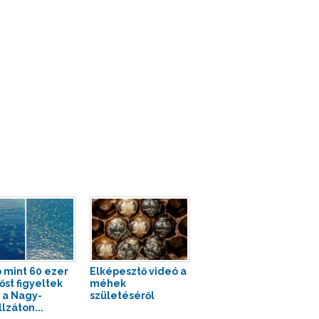
 mint 60 ezer
Elképesztő videó a
őst figyeltek
méhek
a Nagy-
születéséről
lzáton...