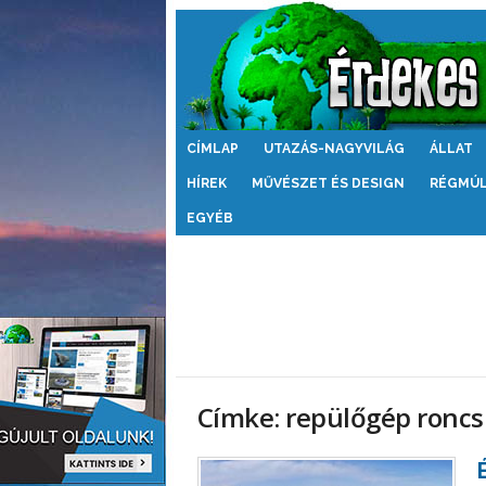
Érdekes
CÍMLAP
UTAZÁS-NAGYVILÁG
ÁLLAT
Világ
HÍREK
MŰVÉSZET ÉS DESIGN
RÉGMÚ
EGYÉB
Címke: repülőgép roncs