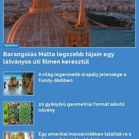
Kedvenc
Barangolás Málta legszebb tájain egy
látványos úti filmen keresztül
A világ legerősebb árapály jelensége a
Fundy-öbölben
20 gyönyörű geometriai formát alkotó
növény
Egy amerikai mocsárvidéken találtak rá a