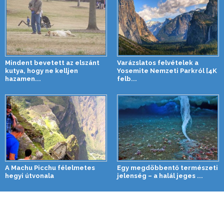
Mindent bevetett az elszánt
Varázslatos felvételek a
kutya, hogy ne kelljen
Yosemite Nemzeti Parkról [4K
hazamen...
felb...
A Machu Picchu félelmetes
Egy megdöbbentő természeti
hegyi útvonala
jelenség – a halál jeges ...