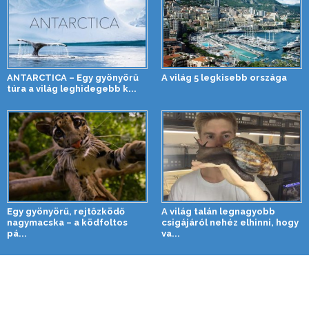
ANTARCTICA – Egy gyönyörű
A világ 5 legkisebb országa
túra a világ leghidegebb k...
Egy gyönyörű, rejtőzködő
A világ talán legnagyobb
nagymacska – a ködfoltos
csigájáról nehéz elhinni, hogy
pá...
va...