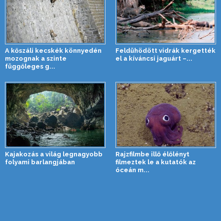
A kőszáli kecskék könnyedén
Feldühödött vidrák kergették
mozognak a szinte
el a kíváncsi jaguárt –...
függőleges g...
Kajakozás a világ legnagyobb
Rajzfilmbe illő élőlényt
folyami barlangjában
filmeztek le a kutatók az
óceán m...