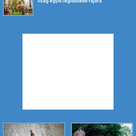
világ egyik legidősebb fájára