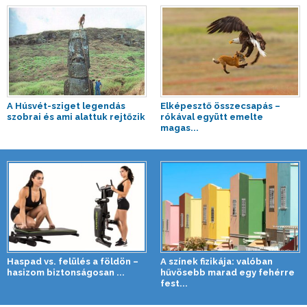
A Húsvét-sziget legendás
Elképesztő összecsapás –
szobrai és ami alattuk rejtőzik
rókával együtt emelte
magas...
Haspad vs. felülés a földön –
A színek fizikája: valóban
hasizom biztonságosan ...
hűvösebb marad egy fehérre
fest...