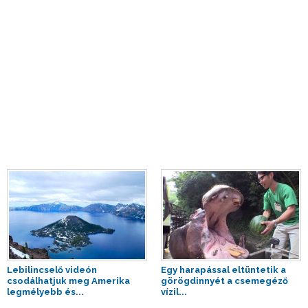
Lebilincselő videón
Egy harapással eltüntetik a
csodálhatjuk meg Amerika
görögdinnyét a csemegéző
legmélyebb és...
vízil...