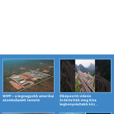
WIPP – a legnagyobb amerikai
Elképesztő videón
atomhulladék temető
örökítették meg Kína
legbonyolultabb köz...