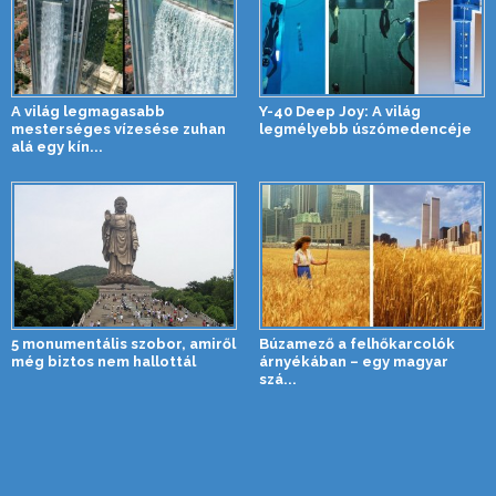
A világ legmagasabb
Y-40 Deep Joy: A világ
mesterséges vízesése zuhan
legmélyebb úszómedencéje
alá egy kín...
5 monumentális szobor, amiről
Búzamező a felhőkarcolók
még biztos nem hallottál
árnyékában – egy magyar
szá...