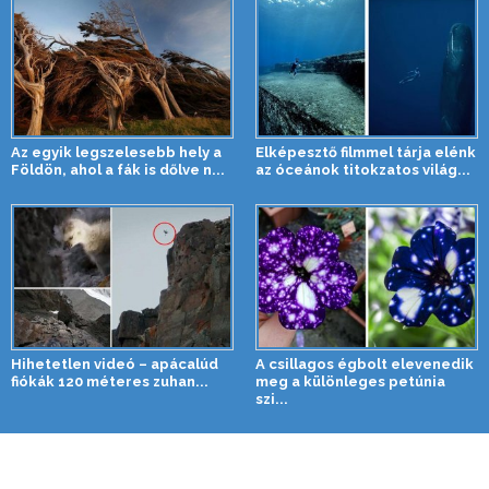
Az egyik legszelesebb hely a
Elképesztő filmmel tárja elénk
Földön, ahol a fák is dőlve n...
az óceánok titokzatos világ...
Hihetetlen videó – apácalúd
A csillagos égbolt elevenedik
fiókák 120 méteres zuhan...
meg a különleges petúnia
szi...