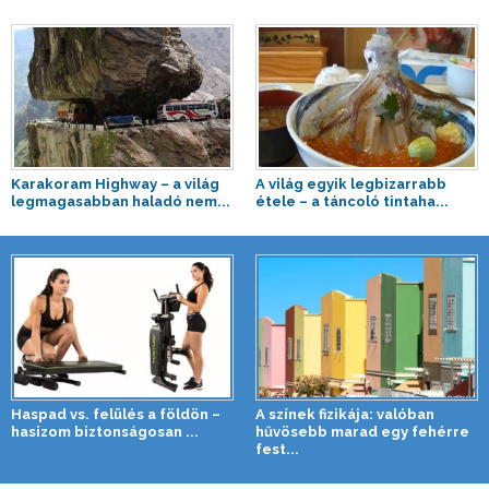
Karakoram Highway – a világ
A világ egyik legbizarrabb
legmagasabban haladó nem...
étele – a táncoló tintaha...
Haspad vs. felülés a földön –
A színek fizikája: valóban
hasizom biztonságosan ...
hűvösebb marad egy fehérre
fest...