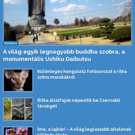
Kedvenc
A világ egyik legnagyobb buddha szobra, a
monumentális Ushiku Daibutsu
Különleges hangulatú fotósorozat a ritka
szfinx macskákról
Ritka állatfajok népesítik be Csernobil
térségét
Íme, a lajhár! – A világ leglassabb állatának