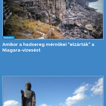
Kedvenc
Amikor a hadsereg mérnökei “elzárták” a
Niagara-vízesést