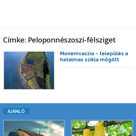
Címke: Peloponnészoszi-félsziget
Monemvaszia – település a
hatalmas szikla mögött
AJÁNLÓ