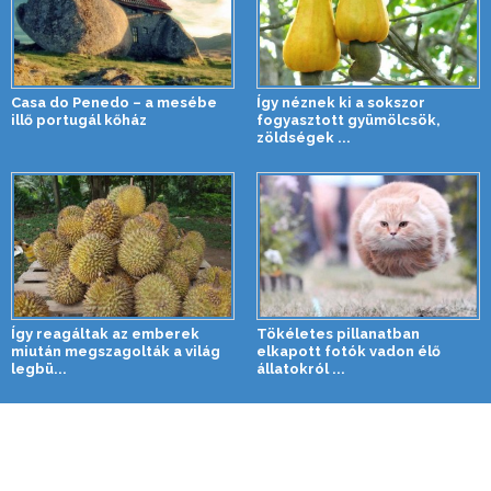
Casa do Penedo – a mesébe
Így néznek ki a sokszor
illő portugál kőház
fogyasztott gyümölcsök,
zöldségek ...
Így reagáltak az emberek
Tökéletes pillanatban
miután megszagolták a világ
elkapott fotók vadon élő
legbü...
állatokról ...