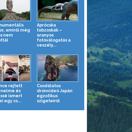
numentális
Aprócska
or, amiről még
tobzoskák –
os nem
aranyos
ttál
fotóválogatás a
veszély...
nce rejtett
Csodálatos
énelme és
drónvideó Japán
ssé ismert
egzotikus
i egy cs...
szigeteiről