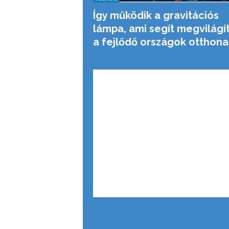
Így működik a gravitációs
lámpa, ami segít megvilágí
a fejlődő országok otthona