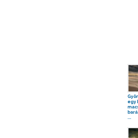
Gyön
egy 
mac
bará
...