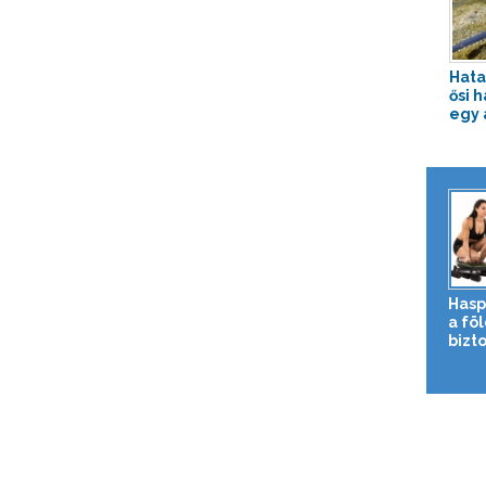
Hata
ősi 
egy 
Hasp
a fö
bizto