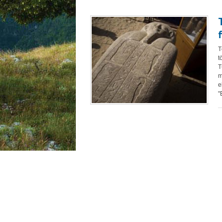
T
t
T
m
e
"