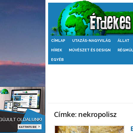
Érdekes
CÍMLAP
UTAZÁS-NAGYVILÁG
ÁLLAT
Világ
HÍREK
MŰVÉSZET ÉS DESIGN
RÉGMÚ
EGYÉB
Címke: nekropolisz