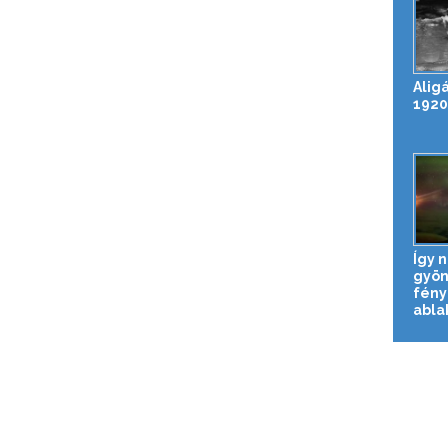
Alig
1920
Így n
gyön
fény
abla