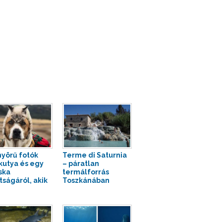
yörű fotók
Terme di Saturnia
kutya és egy
– páratlan
ska
termálforrás
tságáról, akik
Toszkánában