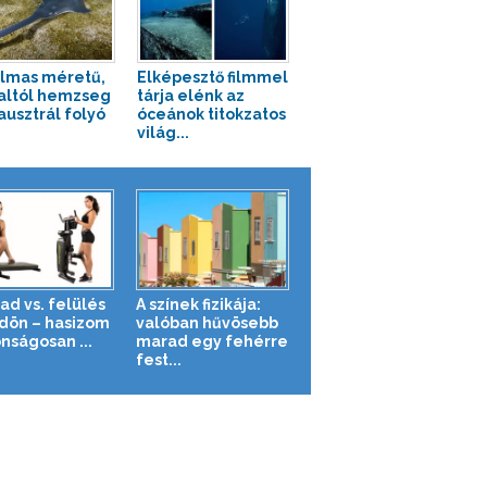
lmas méretű,
Elképesztő filmmel
haltól hemzseg
tárja elénk az
ausztrál folyó
óceánok titokzatos
világ...
ad vs. felülés
A színek fizikája:
ldön – hasizom
valóban hűvösebb
nságosan ...
marad egy fehérre
fest...