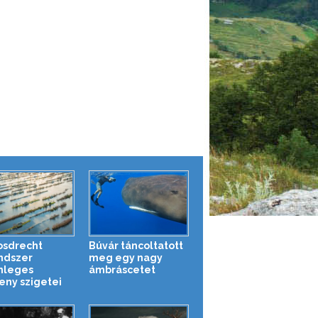
osdrecht
Búvár táncoltatott
ndszer
meg egy nagy
nleges
ámbráscetet
eny szigetei