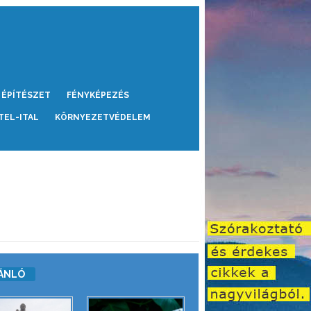
ÉPÍTÉSZET
FÉNYKÉPEZÉS
TEL-ITAL
KÖRNYEZETVÉDELEM
ÁNLÓ