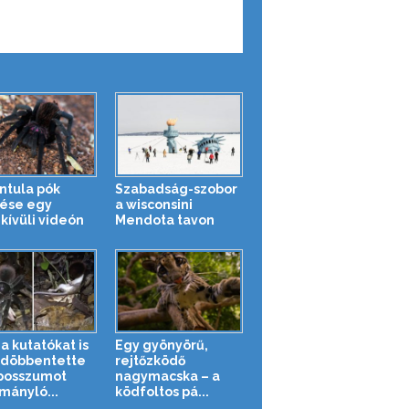
ntula pók
Szabadság-szobor
ése egy
a wisconsini
kívüli videón
Mendota tavon
a kutatókat is
Egy gyönyörű,
döbbentette
rejtőzködő
posszumot
nagymacska – a
mányló...
ködfoltos pá...