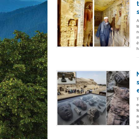
A
t
n
m
é
h
T
e
f
a
p
s