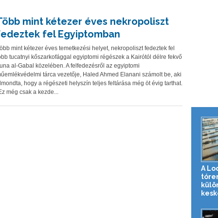
Több mint kétezer éves nekropoliszt
fedeztek fel Egyiptomban
öbb mint kétezer éves temetkezési helyet, nekropoliszt fedeztek fel
öbb tucatnyi kőszarkofággal egyiptomi régészek a Kairótól délre fekvő
una al-Gabal közelében. A felfedezésről az egyiptomi
űemlékvédelmi tárca vezetője, Haled Ahmed Elanani számolt be, aki
lmondta, hogy a régészeti helyszín teljes feltárása még öt évig tarthat.
Ez még csak a kezde...
A Lo
tóre
külö
kesk