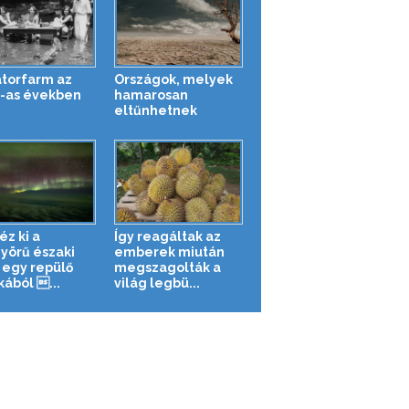
átorfarm az
Országok, melyek
-as években
hamarosan
eltűnhetnek
éz ki a
Így reagáltak az
yörű északi
emberek miután
 egy repülő
megszagolták a
kából ...
világ legbü...